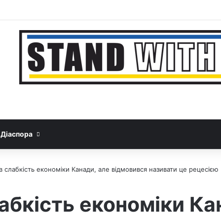
Facebook
YouTube
Instagram
Telegram
Sideba
Google News
Threads
Діаспора
в слабкість економіки Канади, але відмовився називати це рецесією
абкість економіки Ка