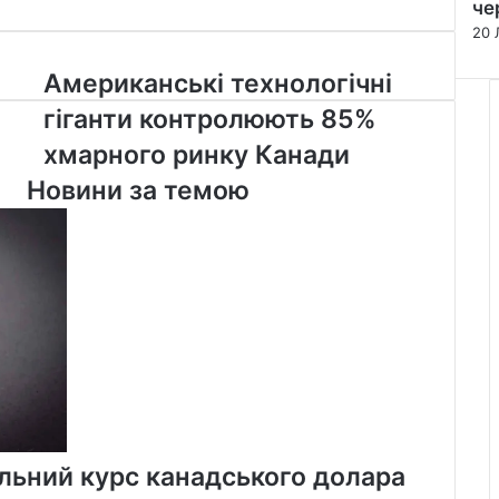
че
20 
Американські
Американські технологічні
технологічні
гіганти контролюють 85%
гіганти
контролюють
хмарного ринку Канади
85%
Новини за темою
хмарного
ринку
Канади
льний курс канадського долара