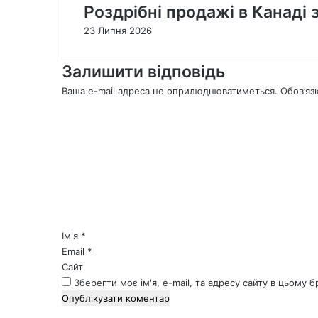
Роздрібні продажі в Канаді 
23 Липня 2026
Залишити відповідь
Ваша e-mail адреса не оприлюднюватиметься.
Обов’яз
К
о
м
е
н
т
а
р
*
Ім'я
*
Email
*
Сайт
Зберегти моє ім'я, e-mail, та адресу сайту в цьому 