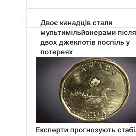
via
Email
Двоє
Двоє канадців стали
канадців
мультимільйонерами після
стали
мультимільйонерами
двох джекпотів поспіль у
після
лотереях
двох
джекпотів
поспіль
у
лотереях
Експерти прогнозують стабі