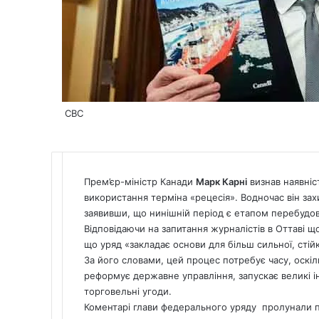
CBC
Прем’єр-міністр Канади
Марк Карні
визнав наявніст
використання терміна «рецесія». Водночас він за
заявивши, що нинішній період є етапом перебудов
Відповідаючи на запитання журналістів в Оттаві щ
що уряд «закладає основи для більш сильної, стій
За його словами, цей процес потребує часу, оскіл
реформує державне управління, запускає великі і
торговельні угоди.
Коментарі глави федерального уряду пролунали п