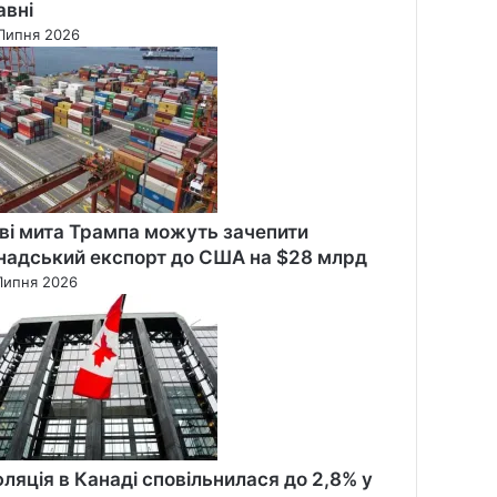
авні
Липня 2026
ві мита Трампа можуть зачепити
надський експорт до США на $28 млрд
Липня 2026
фляція в Канаді сповільнилася до 2,8% у