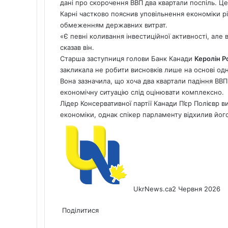
дані про скорочення ВВП два квартали поспіль. Це
Карні частково пояснив уповільнення економіки р
обмеженням державних витрат.
«Є певні коливання інвестиційної активності, але
сказав він.
Старша заступниця голови Банк Канади
Керолін 
закликала не робити висновків лише на основі од
Вона зазначила, що хоча два квартали падіння ВВП
економічну ситуацію слід оцінювати комплексно.
Лідер Консервативної партії Канади П’єр Полієвр 
економіки, однак спікер парламенту відхилив його
UkrNews.ca
2 Червня 2026
Facebook
X
LinkedIn
Tumblr
Pinterest
Reddit
Pocket
Messenger
Messenger
WhatsApp
Telegram
Viber
Share
Print
via
Поділитися
Facebook
X
LinkedIn
Tumblr
Pinterest
Reddit
Pocket
Messenger
Messenger
WhatsApp
Telegram
Viber
Email
Share
Print