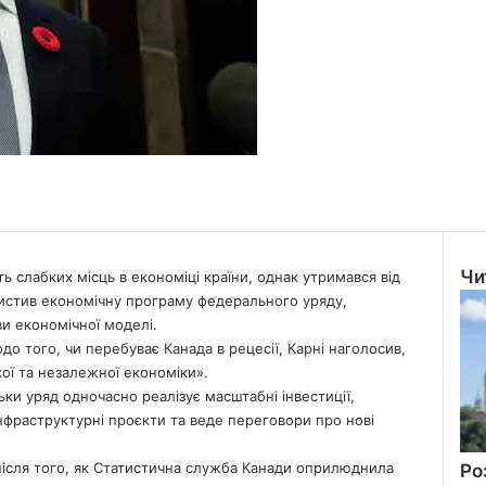
Чи
ь слабких місць в економіці країни, однак утримався від
Clo
хистив економічну програму федерального уряду,
и економічної моделі.
одо того, чи перебуває
Канада
в рецесії, Карні наголосив,
кої та незалежної економіки».
ьки уряд одночасно реалізує масштабні інвестиції,
нфраструктурні проєкти та веде переговори про нові
ісля того, як Статистична служба Канади оприлюднила
Ро