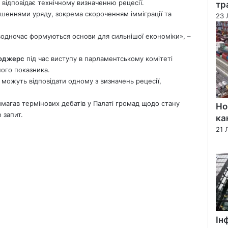
 відповідає технічному визначенню рецесії.
тр
ішеннями уряду, зокрема скороченням імміграції та
23 
 водночас формуються основи для сильнішої економіки», –
Роджерс
під час виступу в парламентському комітеті
ного показника.
 можуть відповідати одному з визначень рецесії,
вимагав термінових дебатів у Палаті громад щодо стану
Но
 запит.
ка
21 
Ін