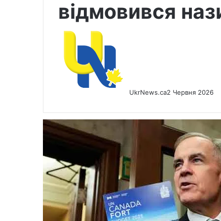
відмовився наз
UkrNews.ca
2 Червня 2026