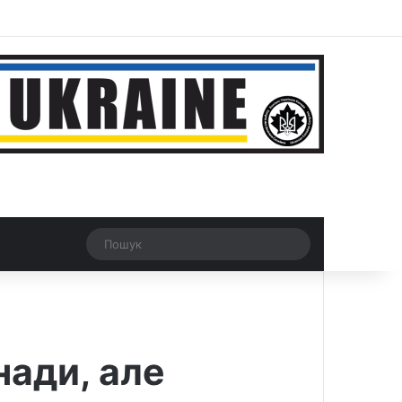
r
Рандомна новина
Switch skin
Пошук
нади, але