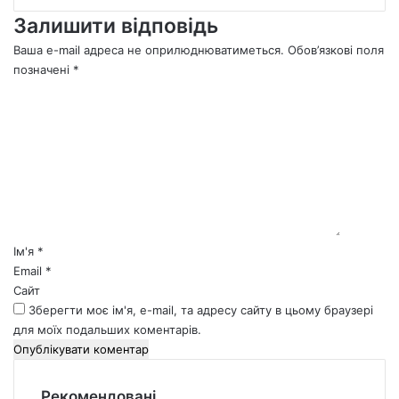
Залишити відповідь
Ваша e-mail адреса не оприлюднюватиметься.
Обов’язкові поля
позначені
*
К
о
м
е
н
т
а
р
*
Ім'я
*
Email
*
Сайт
Зберегти моє ім'я, e-mail, та адресу сайту в цьому браузері
для моїх подальших коментарів.
Рекомендовані