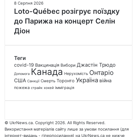
8 Серпня 2026
Loto-Québec розігрує поїздку
до Парижа на концерт Селін
Діон
Теги
Джастін Трюдо
covid-19
Вакцинація
Вибори
Канада
Онтаріо
Нерухомість
Допомога
Україна
США
війна
Торонто
Смерть
Санкції
пожежа
імміграція
страйк
хокей
© UkrNews.ca. Copyright 2026. All Rights Reserved.
Використання матеріалів сайту лише за умови посилання (для
інтернет-видань - гіперпосилання) на UkrNews.ca не нижче