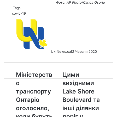
Фото: AP Photo/Carlos Osorio
Tags
covid-19
UkrNews.ca
12 Червня 2020
Міністерство
Цими
Міністерств
Цими
транспорту
вихідними
о
вихідними
Онтаріо
Lake
оголосило,
Shore
транспорту
Lake Shore
коли
Boulevard
Онтаріо
Boulevard та
будуть
та
відкриті
інші
оголосило,
інші ділянки
центри
ділянки
коли будуть
доріг у
Drive
доріг