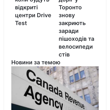
Test
у
відкриті
Торонто
Торонто
центри Drive
знову
знову
закриють
Test
закриють
заради
заради
пішоходів
та
пішоходів та
велосипедистів
велосипеди
стів
Новини за темою