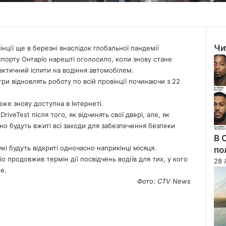
Чи
інції ще в березні внаслідок глобальної пандемії
Clo
спорту Онтаріо нарешті оголосило, коли знову стане
ктичний іспити на водіння автомобілем.
и відновлять роботу по всій провінції починаючи з 22
же знову доступна в Інтернеті.
iveTest після того, як відчинять свої двері, але, як
но будуть вжиті всі заходи для забезпечення безпеки
В 
які будуть відкриті одночасно наприкінці місяця.
по
ріо продовжив термін дії посвідчень водіїв для тих, у кого
28 
е.
Фото: CTV
News