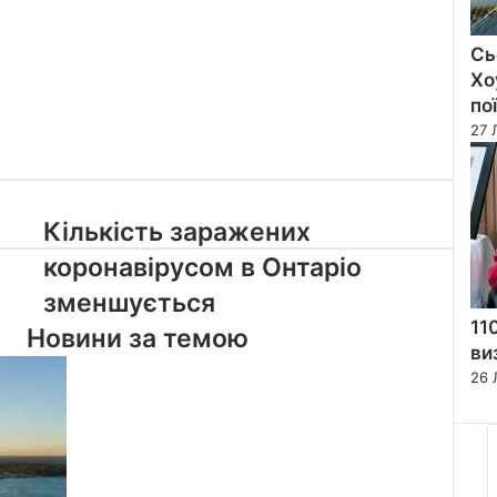
Сь
Хо
по
27 
Кількість
Кількість заражених
заражених
коронавірусом в Онтаріо
коронавірусом
в
зменшується
Онтаріо
11
Новини за темою
зменшується
ви
26 