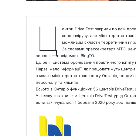
Ц
ентри
Drive Test
закрили по всій пров
коронавірусу, але Міністерство тран
можливим скласти теоретичний і пра
За словами прессекретаря МТО, центр
червня, — повідомляє
BlogTO.
До речі,
система бронювання практичного іспиту
в
Наразі мало інформації, як працюватимуть центри Dr
заявляє міністерство транспорту Онтаріо, неодмін
персоналу та клієнтів.
Всього в Онтаріо функціонує 56 центрів DriveTest, 
У зв’язку із закриттям Центрів DriveTest уряд Онта
вони закінчувалися 1 березня 2020 року або пізніш