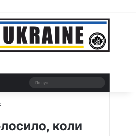
r
Рандомна новина
Switch skin
Пошук
t
олосило, коли