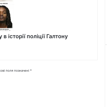
в історії поліції Галтону
кові поля позначені
*