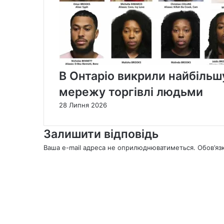
В Онтаріо викрили найбільшу 
мережу торгівлі людьми
28 Липня 2026
Залишити відповідь
Ваша e-mail адреса не оприлюднюватиметься.
Обов’яз
К
о
м
е
н
т