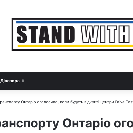
Facebook
YouTube
Instagram
Telegram
Sideba
Google News
Threads
Діаспора
ранспорту Онтаріо оголосило, коли будуть відкриті центри Drive Tes
ранспорту Онтаріо ог