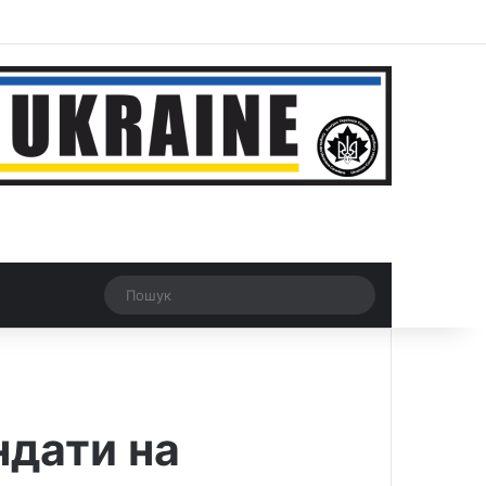
ar
Рандомна новина
Switch skin
Пошук
ндати на