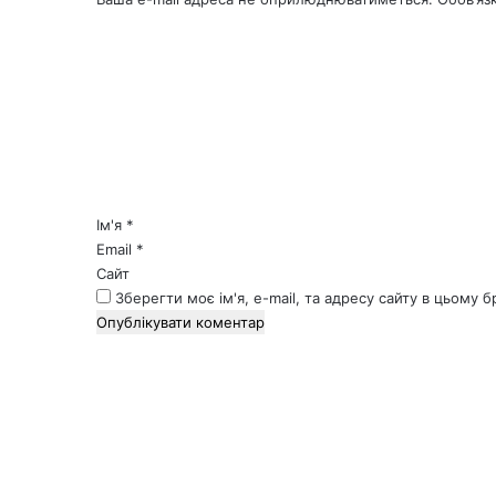
К
о
м
е
н
т
а
р
*
Ім'я
*
Email
*
Сайт
Зберегти моє ім'я, e-mail, та адресу сайту в цьому 