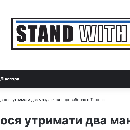
Facebook
YouTube
Instagram
Telegram
Sideb
Google News
Threads
Діаспора
далося утримати два мандати на перевиборах в Торонто
ося утримати два ма