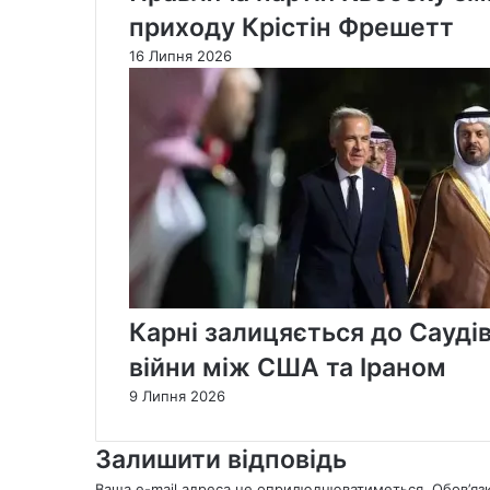
приходу Крістін Фрешетт
16 Липня 2026
Карні залицяється до Саудів
війни між США та Іраном
9 Липня 2026
Залишити відповідь
Ваша e-mail адреса не оприлюднюватиметься.
Обов’яз