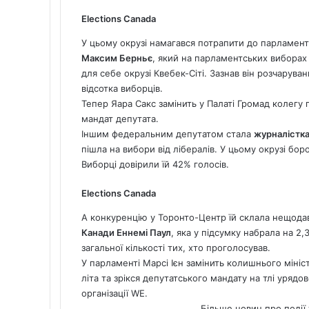
Elections Canada
У цьому окрузі намагався потрапити до парламен
Максим Берньє
, який на парламентських виборах
для себе окрузі Квебек-Сіті. Зазнав він розчарува
відсотка виборців.
Тепер Яара Сакс замінить у Палаті Громад колегу п
мандат депутата.
Іншим федеральним депутатом стала
журналістка
пішла на вибори від лібералів. У цьому окрузі бо
Виборці довірили їй 42% голосів.
Elections Canada
А конкуренцію у Торонто-Центр їй склала нещод
Канади Еннемі Паул
, яка у підсумку набрала на 2,
загальної кількості тих, хто проголосував.
У парламенті Марсі Ієн замінить колишнього мініс
літа та зрікся депутатського мандату на тлі урядо
організації WE.
Більше новин про події 