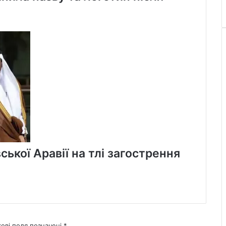
ської Аравії на тлі загострення
кові поля позначені
*