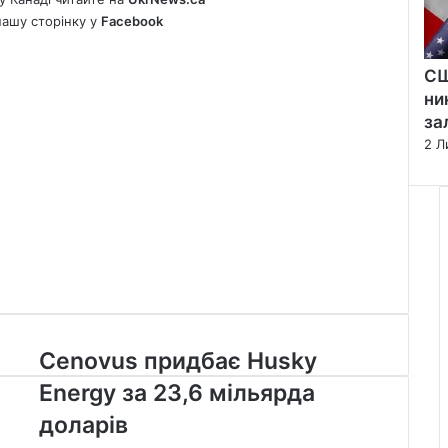
нашу сторінку у
Facebook
СШ
ни
за
2 Л
Cenovus
Cenovus придбає Husky
придбає
Energy за 23,6 мільярда
Husky
Energy
доларів
за