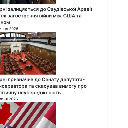
рні залицяється до Саудівської Аравії
 тлі загострення війни між США та
аном
ипня 2026
рні призначив до Сенату депутата-
нсерватора та скасував вимогу про
літичну неупередженість
ипня 2026