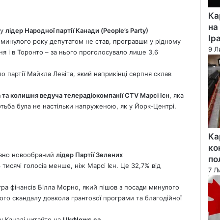
Ка
на
ту
лідер Народної партії Канади (People’s Party)
Ір
 минулого року депутатом не став, програвши у рідному
9 Л
ння і в Торонто – за нього проголосувало лише 3,6
о партії Майкла Левіта, який наприкінці серпня склав
 та колишня ведуча телерадіокомпанії CTV Марсі Ієн
, яка
ротьба була не настільки напруженою, як у Йорк-Центрі.
Ка
ко
авно новообраний
лідер Партії Зелених
по
3 тисячі голосів менше, ніж Марсі Ієн. Це 32,7% від
7 Л
тра фінансів Білла Морно, який пішов з посади минулого
вого скандалу довкола грантової програми та благодійної
у Канаді читайте на
UkrNews.ca