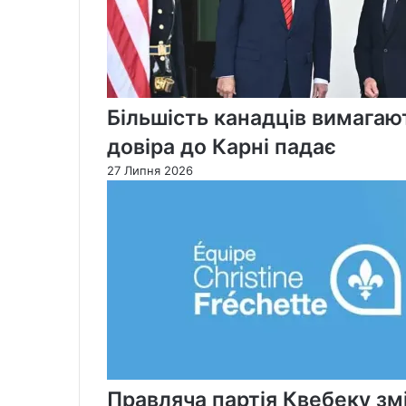
Більшість канадців вимагают
довіра до Карні падає
27 Липня 2026
Правляча партія Квебеку змі