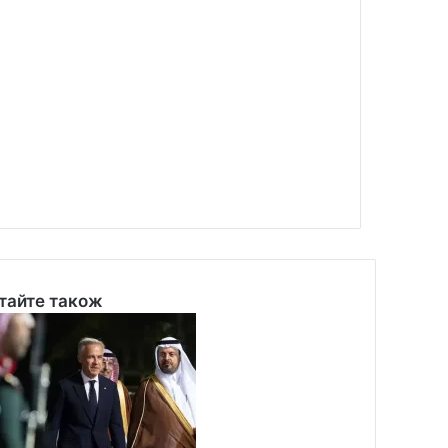
тайте також
se