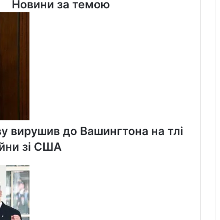
Новини за темою
23,6
мільярда
доларів
ву вирушив до Вашингтона на тлі
ійни зі США