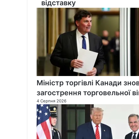
відставку
Вілкінсон
подав
у
відставку
Міністр торгівлі Канади зно
загострення торговельної в
4 Серпня 2026