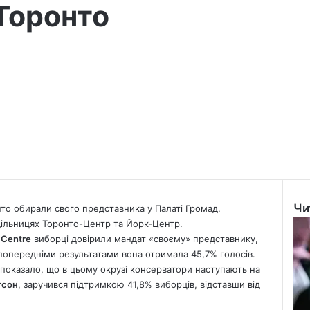
Торонто
Чи
нто обирали свого представника у Палаті Громад.
Clo
дільницях Торонто-Центр та Йорк-Центр.
 Centre
виборці довірили мандат «своєму» представнику,
попередніми результатами вона отримала 45,7% голосів.
показало, що в цьому окрузі консерватори наступають на
гсон
, заручився підтримкою 41,8% виборців, відставши від