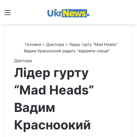
Меню
П
Головна
>
Діаспора
>
Лідер гурту “Mad Heads”
Вадим Красноокий радить “відкрити серця”
Діаспора
Лідер гурту
“Mad Heads”
Вадим
Красноокий