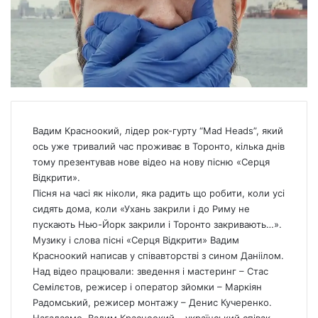
Вадим Красноокий, лідер рок-гурту “Mad Heads”, який
ось уже тривалий час проживає в Торонто, кілька днів
тому презентував нове відео на нову пісню «Серця
Відкрити».
Пісня на часі як ніколи, яка радить що робити, коли усі
сидять дома, коли «Ухань закрили і до Риму не
пускають Нью-Йорк закрили і Торонто закривають…».
Музику і слова пісні «Серця Відкрити» Вадим
Красноокий написав у співавторстві з сином Даніілом.
Над відео працювали: зведення і мастеринг – Стас
Семілєтов, режисер і оператор зйомки – Маркіян
Радомський, режисер монтажу – Денис Кучеренко.