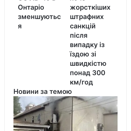
в
штрафних
Онтаріо
жорсткіших
Онтаріо
санкцій
зменшуються
після
зменшуютьс
штрафних
випадку
я
санкцій
із
їздою
після
зі
випадку із
швидкістю
понад
їздою зі
300
швидкістю
км/
год
понад 300
км/год
Новини за темою