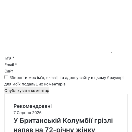
К
о
м
е
н
т
а
р
*
Ім'я
*
Email
*
Сайт
Зберегти моє ім'я, e-mail, та адресу сайту в цьому браузері
для моїх подальших коментарів.
Рекомендовані
7 Серпня 2026
У Британській Колумбії грізлі
напав на 72-річну жінку