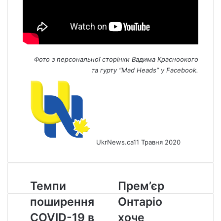
Фото з персональної сторінки
Вадима Красноокого
та
гурту “Mad Heads”
у Facebook.
UkrNews.ca
11 Травня 2020
Темпи
Прем’єр
Темпи
Прем’єр
поширення
Онтаріо
поширення
Онтаріо
COVID-
хоче
19
жорсткіших
COVID-19 в
хоче