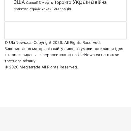
Україна
США
війна
Торонто
Смерть
Санкції
пожежа
імміграція
страйк
хокей
© UkrNews.ca. Copyright 2026. All Rights Reserved.
Використання матеріалів сайту лише за умови посилання (для
інтернет-видань - гіперпосилання) на UkrNews.ca не нижче
третього абзацу
© 2026 Mediatrade All Rights Reserved.
Facebook
YouTube
Instagram
Telegram
Facebook
X
WhatsApp
Google
Threads
Telegram
Viber
Back
News
to
top
button