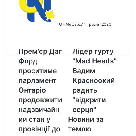
UkrNews.ca
11 Травня 2020
Прем'єр
Лідер
Прем'єр Даг
Лідер гурту
Даг
гурту
Форд
"Mad Heads"
Форд
"Mad
проситиме
Heads"
проситиме
Вадим
парламент
Вадим
парламент
Красноокий
Онтаріо
Красноокий
продовжити
радить
Онтаріо
радить
надзвичайний
"відкрити
продовжити
"відкрити
стан
серця"
у
надзвичайн
серця"
провінції
ий стан у
Новини за
до
2
провінції до
темою
червня