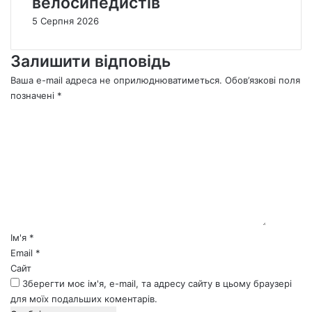
велосипедистів
5 Серпня 2026
Залишити відповідь
Ваша e-mail адреса не оприлюднюватиметься.
Обов’язкові поля
позначені
*
К
о
м
е
н
т
а
р
*
Ім'я
*
Email
*
Сайт
Зберегти моє ім'я, e-mail, та адресу сайту в цьому браузері
для моїх подальших коментарів.