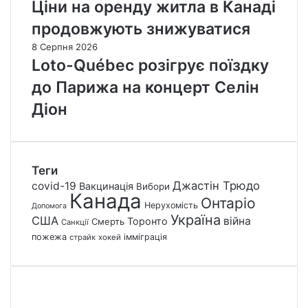
Ціни на оренду житла в Канаді
продовжують знижуватися
8 Серпня 2026
Loto-Québec розігрує поїздку
до Парижа на концерт Селін
Діон
Теги
Джастін Трюдо
covid-19
Вакцинація
Вибори
Канада
Онтаріо
Нерухомість
Допомога
Україна
США
війна
Торонто
Смерть
Санкції
пожежа
імміграція
страйк
хокей