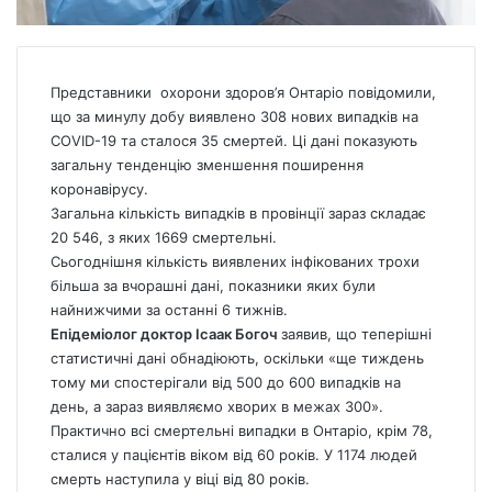
Представники охорони здоров’я Онтаріо повідомили,
що за минулу добу виявлено 308 нових випадків на
COVID-19 та сталося 35 смертей. Ці дані показують
загальну тенденцію зменшення поширення
коронавірусу.
Загальна кількість випадків в провінції зараз складає
20 546, з яких 1669 смертельні.
Сьогоднішня кількість виявлених інфікованих трохи
більша за вчорашні дані, показники яких були
найнижчими за останні 6 тижнів.
Епідеміолог доктор Ісаак Богоч
заявив, що теперішні
статистичні дані обнадіюють, оскільки «ще тиждень
тому ми спостерігали від 500 до 600 випадків на
день, а зараз виявляємо хворих в межах 300».
Практично всі смертельні випадки в Онтаріо, крім 78,
сталися у пацієнтів віком від 60 років. У 1174 людей
смерть наступила у віці від 80 років.