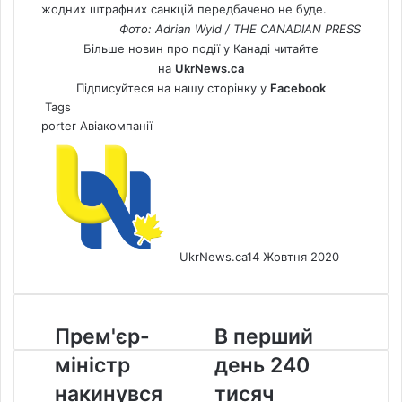
жодних штрафних санкцій передбачено не буде.
Фото: Adrian Wyld / THE CANADIAN PRESS
Більше новин про події у Канаді читайте
на
UkrNews.ca
Підписуйтеся на нашу сторінку у
Facebook
Tags
porter
Авіакомпанії
UkrNews.ca
14 Жовтня 2020
Прем'єр-
В
Прем'єр-
В перший
міністр
перший
міністр
день 240
накинувся
день
на
240
накинувся
тисяч