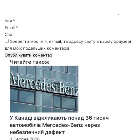
а
р
*
Ім'я
*
Email
*
Сайт
Зберегти моє ім'я, e-mail, та адресу сайту в цьому браузері
для моїх подальших коментарів.
Читайте також
Close
У Канаді відкликають понад 36 тисяч
автомобілів Mercedes-Benz через
небезпечний дефект
3 Серпня 2026