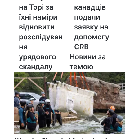
Торі
тисяч
на Торі за
канадців
за
канадців
їхні
подали
їхні наміри
подали
наміри
заявку
відновити
заявку на
відновити
на
розслідування
допомогу
розслідуван
допомогу
урядового
CRB
ня
CRB
скандалу
урядового
Новини за
скандалу
темою