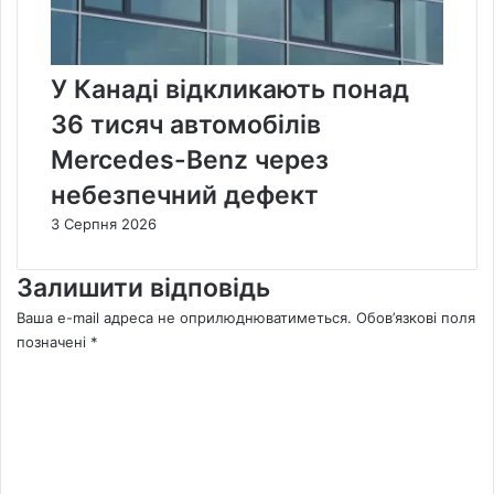
У Канаді відкликають понад
36 тисяч автомобілів
Mercedes-Benz через
небезпечний дефект
3 Серпня 2026
Залишити відповідь
Ваша e-mail адреса не оприлюднюватиметься.
Обов’язкові поля
позначені
*
К
о
м
е
н
т