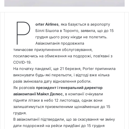
P
orter Airlines
, яка базується в аеропорту
Біллі Бішопа в Торонто, заявила, що до 15
грудня цього року нікуди не полетить.
Авіакомпанія продовжила
тимчасове призупинення обслуговування,
посилаючись на обмеження на подорожі, пов’язані з
COVID-19.
На початку пандемії, ще 21 березня, Porter припинила
виконувати будь-які перельоти, і відтоді вже кілька
разів змінювала дату відновлення роботи.
Як розповів
президент і генеральний директор
авіакомпанії Майкл Делюс,
в компанії очікували
підняти літаки в небо 12 листопада, однак вони
залишатимуться приземленими щонайменше до 15
грудня.
В авіакомпанії підтвердили, що за скасування чи зміну
дати подорожей на рейси придбані до 15 грудня