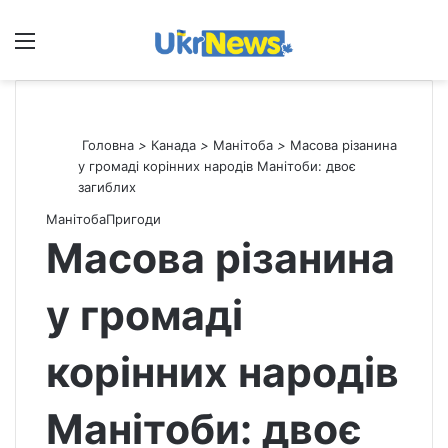
Меню
П
Головна
>
Канада
>
Манітоба
>
Масова різанина
у громаді корінних народів Манітоби: двоє
загиблих
Манітоба
Пригоди
Масова різанина
у громаді
корінних народів
Манітоби: двоє