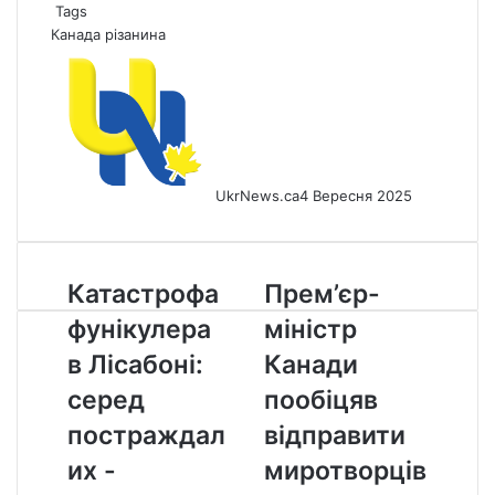
Tags
Канада
різанина
UkrNews.ca
4 Вересня 2025
Катастрофа
Прем’єр-
Катастрофа
Прем’єр-
фунікулера
міністр
фунікулера
міністр
в
Канади
Лісабоні:
пообіцяв
в Лісабоні:
Канади
серед
відправити
серед
пообіцяв
постраждалих
миротворців
-
в
постраждал
відправити
канадець
Україну
их -
миротворців