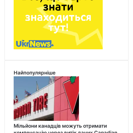
Найпопулярніше
Мільйони канадців можуть отримати
компенсацію через витік даних Canadian