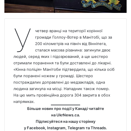
У
четвер вранці на території корінної
громади Голлоу-Вотер в Манітобі, що за
200 кілометрів на північ від Вінніпега,
сталася масова різанина: загинули двоє
людей, серед яких і підозрюваний, а ще шестеро
отримали поранення та були доставлені до лікарні.
«Кінна поліція» Манітоби підтвердила, що кілька осіб
були поранені ножем у громаді. Шестеро
постраждалих доправлені до медзакладів, одна
людина загинула на місці. Нападник також помер.
На цю мить провінційна дорога 304 закрита в обох
напрямках.
Більше новин про події у Канаді читайте
на
UkrNews.ca
.
Підписуйтеся на нашу сторінку
у
Facebook
,
Instagram,
Telegram
та
Threads
.