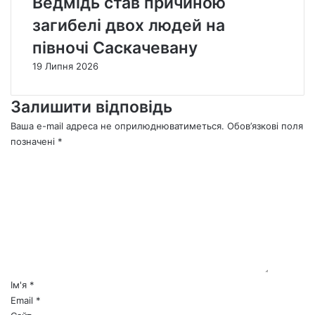
Ведмідь став причиною
загибелі двох людей на
півночі Саскачевану
19 Липня 2026
Залишити відповідь
Ваша e-mail адреса не оприлюднюватиметься.
Обов’язкові поля
позначені
*
К
о
м
е
н
т
а
р
*
Ім'я
*
Email
*