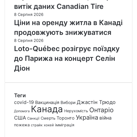
витік даних Canadian Tire
8 Серпня 2026
Ціни на оренду житла в Канаді
продовжують знижуватися
8 Серпня 2026
Loto-Québec розігрує поїздку
до Парижа на концерт Селін
Діон
Теги
Джастін Трюдо
covid-19
Вакцинація
Вибори
Канада
Онтаріо
Нерухомість
Допомога
Україна
США
війна
Торонто
Смерть
Санкції
пожежа
імміграція
страйк
хокей