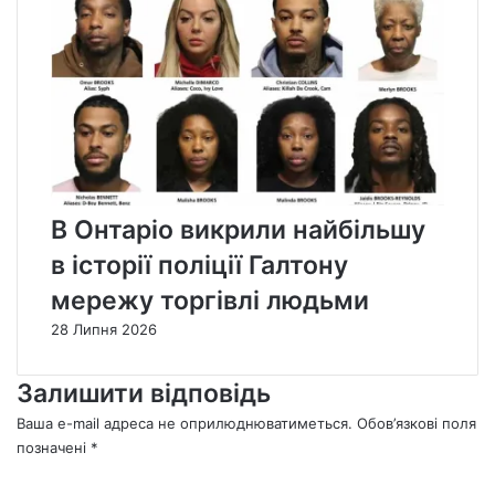
В Онтаріо викрили найбільшу
в історії поліції Галтону
мережу торгівлі людьми
28 Липня 2026
Залишити відповідь
Ваша e-mail адреса не оприлюднюватиметься.
Обов’язкові поля
позначені
*
К