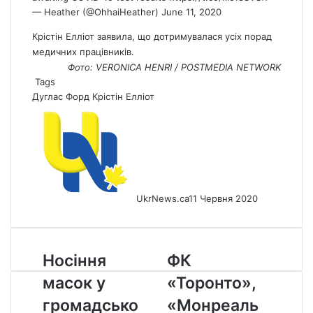
— Heather (@OhhaiHeather)
June 11, 2020
Крістін Елліот заявила, що дотримувалася усіх порад
медичних працівників.
Фото: VERONICA HENRI / POSTMEDIA NETWORK
Tags
Дуглас Форд
Крістін Елліот
UkrNews.ca
11 Червня 2020
Носіння
ФК
Носіння
ФК
масок
«Торонто»,
масок у
«Торонто»,
у
«Монреаль
громадському
Імпакт»
громадсько
«Монреаль