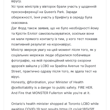
вірусу.
Усі троє міністрів у вівторок брали участь у щоденній
пресконференції на Queen’s Park. Заради
обережності, їхня участь у брифінгу в середу була
скасована.
Даг Форд також заявив, що не було необхідності йому
та Крістін Елліот самоізольовуватися, оскільки вони
не мали прямого контакту із тим, у кого тест показав
позитивний результат на коронавірус.
Міністр звернув увагу на цей момент після того, як у
соціальних мережах люди обурилися побачивши
фотографію, на якій провінційний міністр охорони
здоров’я зайшла у LCBO на Spadina Avenue та Dupont
Street, практично одразу після того, як здала тест на
вірус.
Honestly,
@fordnation
, your Minister of Health
@celliottability
is a danger to public safety. FIRE HER.
And Fire that MONSTER Fullerton while you're at it.
Ontario's health minister shopped at Toronto LCBO while
awaiting COVID-19 test results
https://t.co/xIc18SVSff