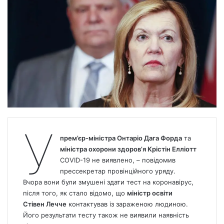
У
прем’єр-міністра Онтаріо Дага Форда
та
міністра охорони здоров’я Крістін Елліотт
COVID-19 не виявлено, – повідомив
прессекретар провінційного уряду.
Вчора вони були змушені здати тест на коронавірус,
після того, як стало відомо, що
міністр освіти
Стівен Лечче
контактував із зараженою людиною.
Його результати тесту також не виявили наявність