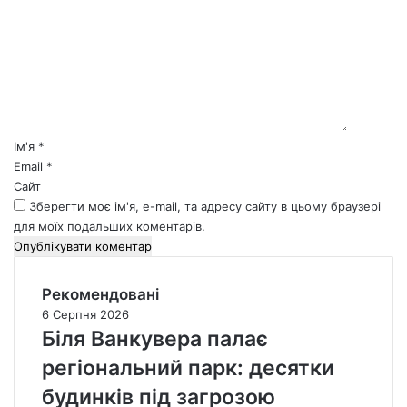
о
м
е
н
т
а
р
*
Ім'я
*
Email
*
Сайт
Зберегти моє ім'я, e-mail, та адресу сайту в цьому браузері
для моїх подальших коментарів.
Рекомендовані
6 Серпня 2026
Біля Ванкувера палає
регіональний парк: десятки
будинків під загрозою