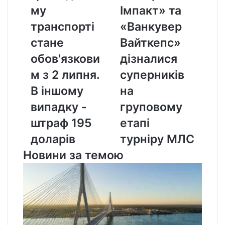
транспорті
та
му
Імпакт» та
стане
«Ванкувер
обов'язковим
Вайткепс»
транспорті
«Ванкувер
з
дізналися
стане
Вайткепс»
2
суперників
липня.
на
обов'язкови
дізналися
В
груповому
м з 2 липня.
суперників
іншому
етапі
випадку
турніру
В іншому
на
-
МЛС
випадку -
груповому
штраф
195
штраф 195
етапі
доларів
доларів
турніру МЛС
Новини за темою