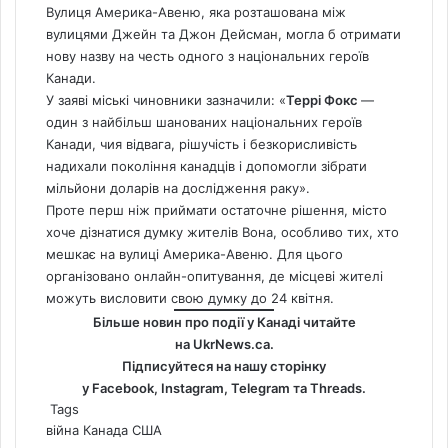
Вулиця Америка-Авеню, яка розташована між
вулицями Джейн та Джон Дейсман, могла б отримати
нову назву на честь одного з національних героїв
Канади.
У заяві міські чиновники зазначили: «
Террі Фокс
—
один з найбільш шанованих національних героїв
Канади, чия відвага, рішучість і безкорисливість
надихали покоління канадців і допомогли зібрати
мільйони доларів на дослідження раку».
Проте перш ніж приймати остаточне рішення, місто
хоче дізнатися думку жителів Вона, особливо тих, хто
мешкає на вулиці Америка-Авеню. Для цього
організовано
онлайн-опитування,
де місцеві жителі
можуть висловити свою думку до 24 квітня.
Більше новин про події у Канаді читайте
на
UkrNews.ca
.
Підписуйтеся на нашу сторінку
у
Facebook
,
Instagram,
Telegram
та
Threads
.
Tags
війна
Канада
США