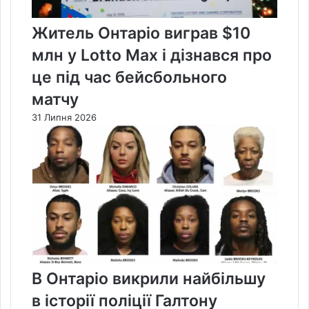
Житель Онтаріо виграв $10
млн у Lotto Max і дізнався про
це під час бейсбольного
матчу
31 Липня 2026
В Онтаріо викрили найбільшу
в історії поліції Галтону