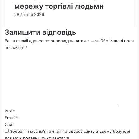
мережу торгівлі людьми
28 Липня 2026
Залишити відповідь
Ваша e-mail адреса не оприлюднюватиметься.
Обов’язкові поля
позначені
*
К
о
м
е
н
т
а
р
*
Ім'я
*
Email
*
Сайт
Зберегти моє ім'я, e-mail, та адресу сайту в цьому браузері
для моїх подальших коментарів.