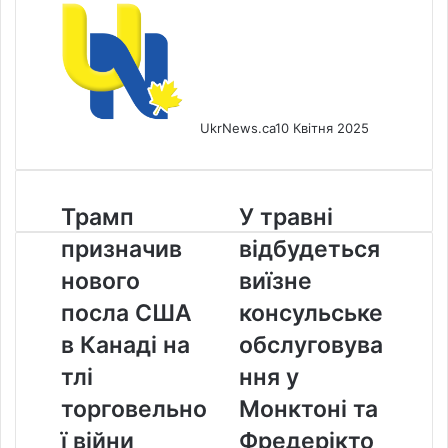
UkrNews.ca
10 Квітня 2025
Трамп
У
Трамп
У травні
призначив
травні
призначив
відбудеться
нового
відбудеться
посла
виїзне
нового
виїзне
США
консульське
посла США
консульське
в
обслуговування
Канаді
у
в Канаді на
обслуговува
на
Монктоні
тлі
ння у
тлі
та
торговельної
Фредеріктоні
торговельно
Монктоні та
війни
ї війни
Фредерікто