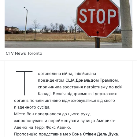
CTV News Toronto
Т
орговельна війна, ініційована
президентом США
Дональдом Трампом
,
спричинила зростання патріотизму по всій
Канаді. Безліч підприємств і державних
органів почали активно відмежовуватися від свого
південного сусіда.
Місто Вон приєдналося до цього руху,
запропонувавши перейменувати вулицю Америка-
Авеню на Террі Фокс Авеню.
Пропозицію представив мер Вона
Стівен Дель Дука
.