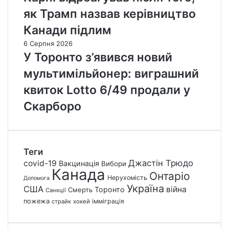
як Трамп назвав керівництво
Канади підлим
6 Серпня 2026
У Торонто з’явився новий
мультимільйонер: виграшний
квиток Lotto 6/49 продали у
Скарборо
Теги
Джастін Трюдо
covid-19
Вакцинація
Вибори
Канада
Онтаріо
Нерухомість
Допомога
Україна
США
війна
Торонто
Смерть
Санкції
пожежа
імміграція
страйк
хокей