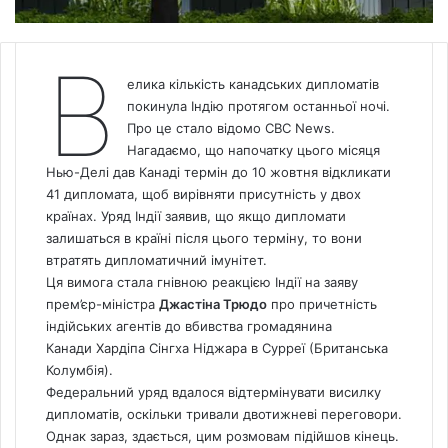
В
елика кількість канадських дипломатів
покинула Індію протягом останньої ночі.
Про це стало відомо
CBC News.
Нагадаємо, що напочатку цього місяця
Нью-Делі дав Канаді термін до 10 жовтня відкликати
41 дипломата, щоб вирівняти присутність у двох
країнах.
Уряд Індії заявив, що якщо дипломати
залишаться в країні після цього терміну, то вони
втратять дипломатичний імунітет.
Ця вимога стала гнівною реакцією Індії на заяву
прем’єр-міністра
Джастіна Трюдо
про причетність
індійських агентів до вбивства громадянина
Канади Хардіпа Сінгха Ніджара в Сурреї (Британська
Колумбія).
Федеральний уряд вдалося відтермінувати висилку
дипломатів, оскільки тривали двотижневі переговори.
Однак зараз, здається, цим розмовам підійшов кінець.