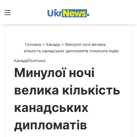
Меню
П
Головна
>
Канада
>
Минулої ночі велика
кількість канадських дипломатів покинула Індію
Канада
Політика
Минулої ночі
велика кількість
канадських
дипломатів