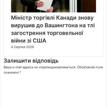
Міністр торгівлі Канади знову
вирушив до Вашингтона на тлі
загострення торговельної
війни зі США
4 Серпня 2026
Залишити відповідь
Ваша e-mail адреса не оприлюднюватиметься.
Обов’язкові поля
позначені
*
К
о
м
е
н
т