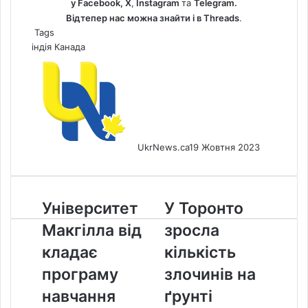
у
Facebook
,
Х
,
Instagram
та
Telegram.
Відтепер нас можна знайти і в
Threads
.
Tags
індія
Канада
UkrNews.ca
19 Жовтня 2023
Університет Макгілла відкладає
У
Університет
У Торонто
програму
Торонто
Макгілла від
зросла
навчання
зросла
французької
кількість
кладає
кількість
мови
злочинів
програму
злочинів на
на
на
тлі
ґрунті
навчання
ґрунті
підвищення
ненависті