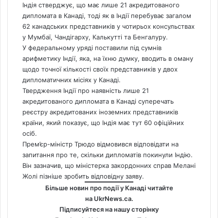
Індія стверджує, що має лише 21 акредитованого
дипломата в Канаді, тоді як в Індії перебуває загалом
62 канадських представників у чотирьох консульствах
у Мумбаї, Чандігарху, Калькутті та Бенгалуру.
У федеральному уряді поставили під сумнів
арифметику Індії, яка, на їхню думку, вводить в оману
щодо точної кількості своїх представників у двох
дипломатичних місіях у Канаді.
Твердження Індії про наявність лише 21
акредитованого дипломата в Канаді суперечать
реєстру акредитованих іноземних представників
країни, який показує, що Індія має тут 60 офіційних
осіб.
Прем’єр-міністр Трюдо відмовився відповідати на
запитання про те, скільки дипломатів покинули Індію.
Він зазначив, що міністерка закордонних справ Мелані
Жолі пізніше зробить відповідну заяву.
Більше новин про події у Канаді читайте
на
UkrNews.ca
.
Підписуйтеся на нашу сторінку