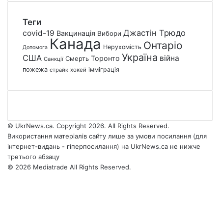
Теги
Джастін Трюдо
covid-19
Вакцинація
Вибори
Канада
Онтаріо
Нерухомість
Допомога
Україна
США
війна
Торонто
Смерть
Санкції
пожежа
імміграція
страйк
хокей
© UkrNews.ca. Copyright 2026. All Rights Reserved.
Використання матеріалів сайту лише за умови посилання (для
інтернет-видань - гіперпосилання) на UkrNews.ca не нижче
третього абзацу
© 2026 Mediatrade All Rights Reserved.
Facebook
YouTube
Instagram
Telegram
Facebook
X
WhatsApp
Google
Threads
Telegram
Viber