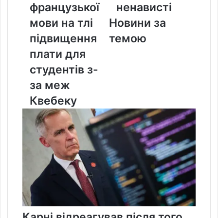
французької
ненависті
плати
для
мови на тлі
Новини за
студентів
підвищення
темою
з-
за
плати для
меж
студентів з-
Квебеку
за меж
Квебеку
Карні відреагував після того,