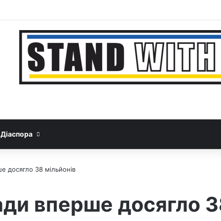
Facebook
YouTube
Instagram
Telegram
Sideb
Google News
Threads
Діаспора
е досягло 38 мільйонів
ди вперше досягло 3