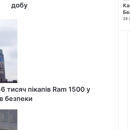
рекорд
добу
Ка
заражень
Бе
коронавірусом
28 
за
добу
56 тисяч пікапів Ram 1500 у
в безпеки