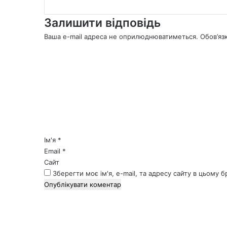
Залишити відповідь
Ваша e-mail адреса не оприлюднюватиметься.
Обов’яз
К
о
м
е
н
т
а
р
*
Ім'я
*
Email
*
Сайт
Зберегти моє ім'я, e-mail, та адресу сайту в цьому 