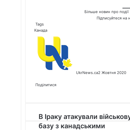
Більше новин про події 
Підписуйтеся на 
Tags
Канада
UkrNews.ca
2 Жовтня 2020
Facebook
X
LinkedIn
Tumblr
Pinterest
Reddit
Pocket
Messenger
Messenger
WhatsApp
Telegram
Viber
Share
Print
via
Поділитися
Facebook
X
LinkedIn
Tumblr
Pinterest
Reddit
Pocket
Messenger
Messenger
WhatsApp
Telegram
Viber
Email
Share
Print
via
Email
В
В Іраку атакували військов
Іраку
базу з канадськими
атакували