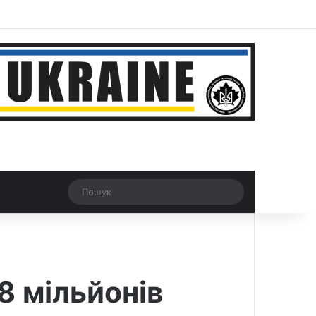
ar
Рандомна новина
Switch skin
Пошук
8 мільйонів