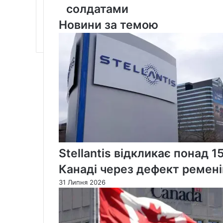
військову
солдатами
базу
Новини за темою
з
канадськими
солдатами
Stellantis відкликає понад 1
Канаді через дефект ремені
31 Липня 2026