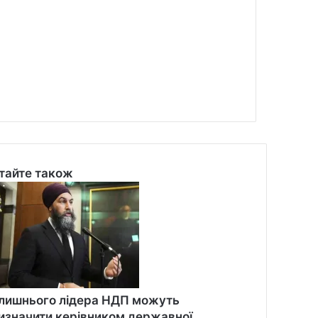
тайте також
se
лишнього лідера НДП можуть
изначити керівником державної