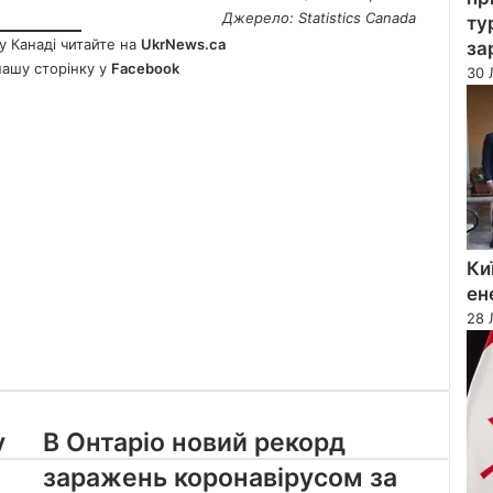
Джерело:
Statistics Canada
ту
у Канаді читайте на
UkrNews.ca
за
нашу сторінку у
Facebook
30 
Ки
ен
28 
В
у
В Онтаріо новий рекорд
Онтаріо
заражень коронавірусом за
новий