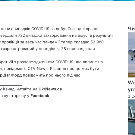
Чи
нових випадків COVID-19 за добу. Сьогодні вранці
Clo
вердили 732 випадки захворювання на вірус, в результаті
у провінції за весь час пандемії тепер складає 52 980.
зареєстрований у понеділок, 28 вересня, коли
боротьбі з розповсюдженням COVID-19, що вплине на
ли, повідомляє CTV
News
. Рішення про це має бути
тр Даг Форд
повідомить про нього під час
We
у Канаді читайте на
UkrNews.ca
уг
нашу сторінку у
Facebook
3 С