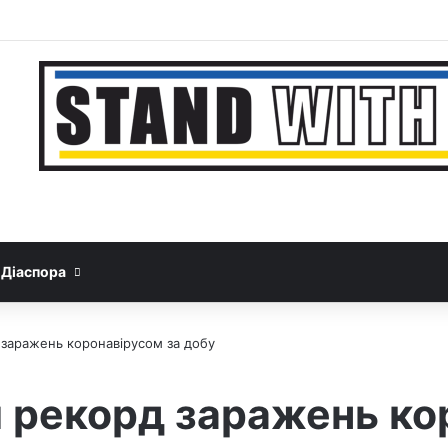
Facebook
YouTube
Instagram
Telegram
Sideb
Google News
Threads
Діаспора
 заражень коронавірусом за добу
й рекорд заражень ко