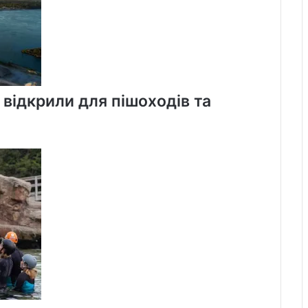
садок
в
Онтаріо
 відкрили для пішоходів та