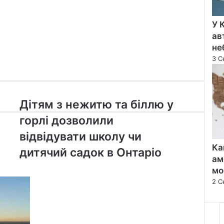
У 
ав
не
3 С
Дітям
Дітям з нежитю та біллю у
з
горлі дозволили
нежитю
та
відвідувати школу чи
біллю
Ка
дитячий садок в Онтаріо
у
ам
горлі
мо
дозволили
2 С
відвідувати
школу
чи
дитячий