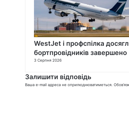
WestJet і профспілка досягл
бортпровідників завершено
3 Серпня 2026
Залишити відповідь
Ваша e-mail адреса не оприлюднюватиметься.
Обов’яз
К
о
м
е
н
т