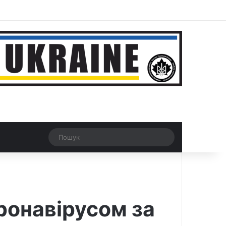
ar
Рандомна новина
Switch skin
Пошук
ронавірусом за