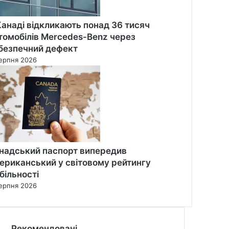
Канаді відкликають понад 36 тисяч
томобілів Mercedes-Benz через
безпечний дефект
ерпня 2026
надський паспорт випередив
ериканський у світовому рейтингу
більності
ерпня 2026
Рекомендовані