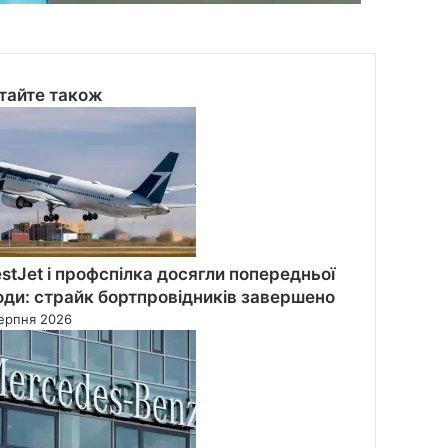
тайте також
se
stJet і профспілка досягли попередньої
оди: страйк бортпровідників завершено
ерпня 2026