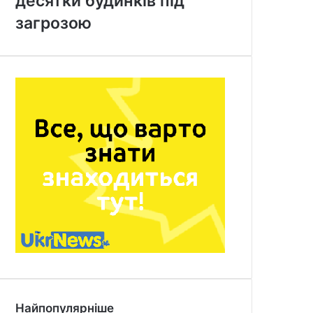
десятки будинків під
загрозою
Найпопулярніше