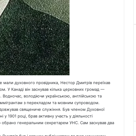
 не мали духовного провідника, Нестор Дмитрів переїхав
м. У Канаді він заснував кілька церковних громад —
 Водночас, володіючи українською, англійською та
іммігрантам з перекладом та мовним супроводом.
одовжував священиче служіння. Був членом Духовної
і у 1901 році, брав активну участь у діяльності
ло обрано генеральним секретарем УНС. Сам заснував два