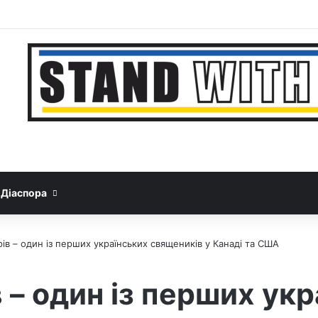
Facebook
YouTube
Instagram
Telegram
Sideba
Google News
Threads
Діаспора
в – один із перших українських священиків у Канаді та США
 – один із перших укр