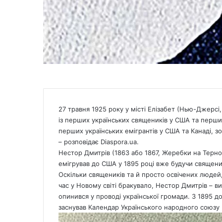
27 травня 1925 року у місті Елізабет (Нью-Джерсі
із перших українських священиків у США та перший
перших українських емігрантів у США та Канаді, 
– розповідає
Diaspora.ua
.
Нестор Дмитрів (1863 або 1867, Жеребки на Терно
емігрував до США у 1895 році вже будучи священи
Оскільки священиків та й просто освічених людей, 
час у Новому світі бракувало, Нестор Дмитрів – вип
опинився у проводі української громади. З 1895 д
заснував Календар Українського народного союзу 