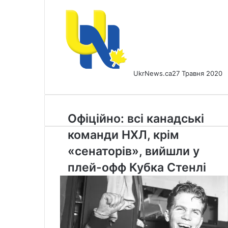
UkrNews.ca
27 Травня 2020
Офіційно:
Офіційно: всі канадські
всі
команди НХЛ, крім
канадські
команди
«сенаторів», вийшли у
НХЛ,
плей-офф Кубка Стенлі
крім
«сенаторів»,
вийшли
у
плей-
офф