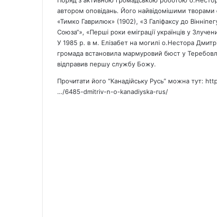
Поряд з активною громадською роботою о.Нестор
автором оповідань. Його найвідомішими творами є
«Тимко Гаврилюк» (1902), «З Галіфаксу до Вінніпег
Союза“», «Перші роки еміграції українців у Злучен
У 1985 р. в м. Елізабет на могилі о.Нестора Дмитр
громада встановила мармуровий бюст у Теребовлі (н
відправив першу службу Божу.
Прочитати його “Канадійську Русь” можна тут:
htt
…/6485-dmitriv-n-o-kanadiyska-rus/