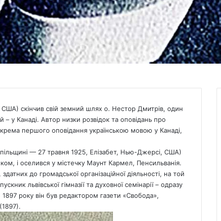
, США) скінчив свій земний шлях о. Нестор Дмитрів, один
 – у Канаді. Автор низки розвідок та оповідань про
зокрема першого оповідання українською мовою у Канаді,
пільщині — 27 травня 1925, Елізабет, Нью-Джерсі, США)
ком, і оселився у містечку Маунт Кармел, Пенсильванія.
здатних до громадської організаційної діяльності, на той
ускник львівської гімназії та духовної семінарії – одразу
о 1897 року він був редактором газети «Свобода»,
(1897).