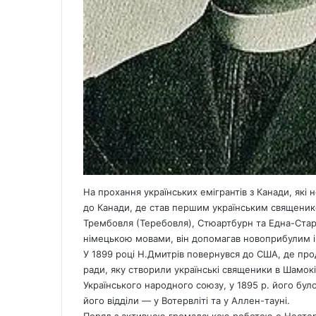
На прохання українських емігрантів з Канади, які
до Канади, де став першим українським священико
Трембовля (Теребовля), Стюартбурн та Една-Стар.
німецькою мовами, він допомагав новоприбулим 
У 1899 році Н.Дмитрів повернувся до США, де пр
ради, яку створили українські священики в Шамокін
Українського народного союзу, у 1895 р. його бу
його відділи — у Вотервліті та у Аллен-тауні.