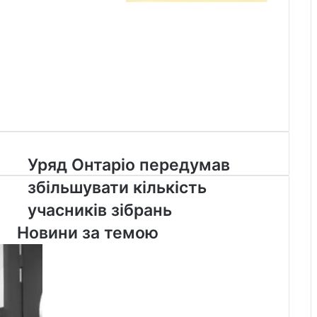
Уряд
Уряд Онтаріо передумав
Онтаріо
збільшувати кількість
передумав
збільшувати
учасників зібрань
кількість
Новини за темою
учасників
зібрань