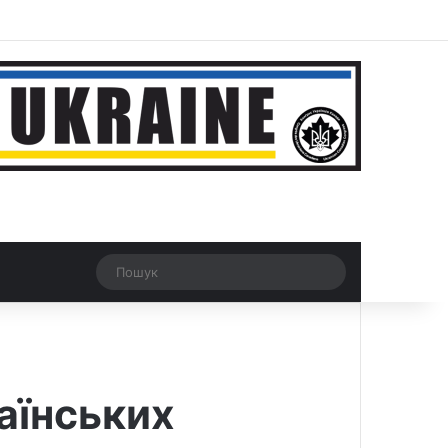
r
Рандомна новина
Switch skin
Пошук
аїнських