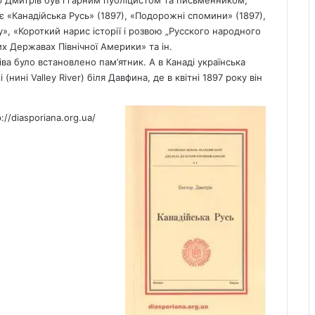
 Дмитрів був і гарним публіцистом та письменником,
 «Канадійська Русь» (1897), «Подорожні спомини» (1897),
у», «Короткий нарис історії і розвою „Русского народного
их Державах Північної Америки» та ін.
іва було встановлено пам’ятник. А в Канаді українська
ині Valley River) біля Давфина, де в квітні 1897 року він
p://diasporiana.org.ua/