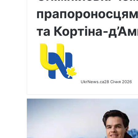
прапороносцями
та Кортіна-д’А
UkrNews.ca
28 Січня 2026