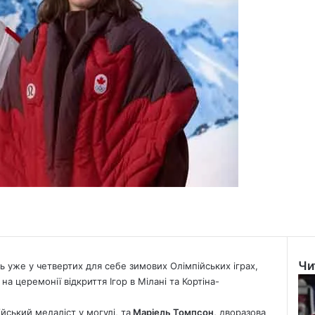
Чи
ть уже у четвертих для себе зимових Олімпійських іграх,
Clo
а церемонії відкриття Ігор в Мілані та Кортіна-
йський медаліст у могулі, та
Маріель Томпсон,
дворазова