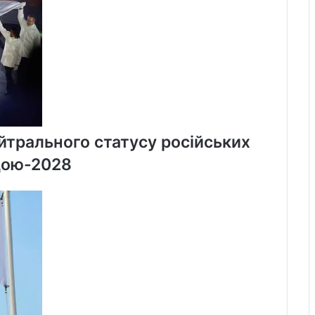
та
Instagram
йтрального статусу російських
дою-2028