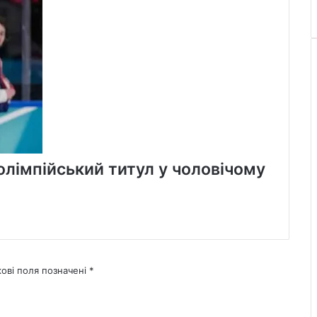
олімпійський титул у чоловічому
кові поля позначені
*