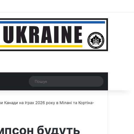
ar
Рандомна новина
Switch skin
Пошук
 Канади на Іграх 2026 року в Мілані та Кортіна-
омпсон будуть