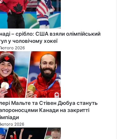
наді – срібло: США взяли олімпійський
тул у чоловічому хокеї
Лютого 2026
лері Мальте та Стівен Дюбуа стануть
апороносцями Канади на закритті
імпіади
Лютого 2026