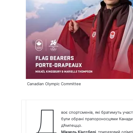
Canadian Olympic Committee
Д
воє спортсменів, які братимуть учас
були обрані прапороносцями Канади н
д’Ампеццо.
Мікаель Кінгсбері,
триразовий олімпі