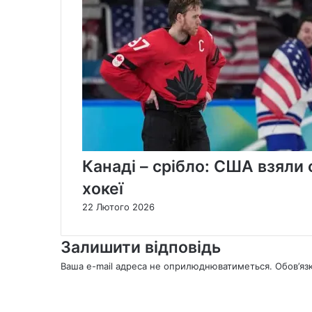
Канаді – срібло: США взяли 
хокеї
22 Лютого 2026
Залишити відповідь
Ваша e-mail адреса не оприлюднюватиметься.
Обов’яз
К
о
м