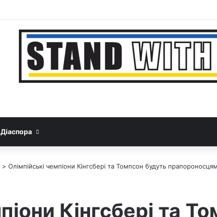
Facebook
YouTube
Instagram
Telegram
Sideb
Google News
Threads
Діаспора
>
Олімпійські чемпіони Кінгсбері та Томпсон будуть прапороносцями
піони Кінгсбері та Т