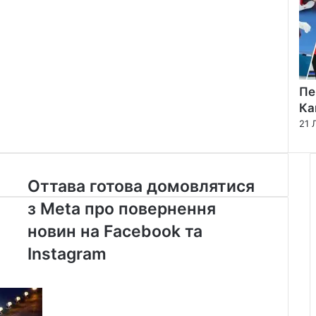
Пе
Ка
21 
Оттава
Оттава готова домовлятися
готова
з Meta про повернення
домовлятися
з
новин на Facebook та
Meta
Instagram
про
повернення
новин
на
Facebook