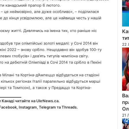
сти канадський прапор 6 лютого.
в – це неймовірно, але дуже особливо», – поділилася
е до кінця усвідомлюю, але це найвища честь у нашій
оєму житті. Дивлячись на імена тих, хто раніше ніс
Ка
ти
добув три олімпійські золоті медалі: у Сочі 2014 він
22 
екіні 2022 – знову срібло. Нещодавно він здобув 100-ту
вих глобусів» і дев’ять титулів чемпіона світу.
 на дебютній Олімпіаді в Сочі 2014 та срібло в Пекіні
 Мілані та Кортіна-д’Ампеццо відбудеться на стадіоні
 кількох регіонах Італії паралельно відбудуться марші
бері та Томпсон), а також у Предаццо та Кортіна-
Ва
у Канаді читайте на
UkrNews.ca
.
пр
Facebook
,
Instagram,
Telegram
та
Threads
.
Ол
21 