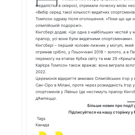
медалістка в скікросі, отримали почесну місію не
«Вибір серед такої кількості видатних спортсмені
Томпсон одразу після оголошення. «Поки що ще н
олімпійській подорожі».
Кінгсбері додав: «Це одна з найбільших честей у м
прапор, усі вони були видатними спортсменами».
Кінгсбері – перший чоловік-лижник у могулі, який з
отримав срібло, у Пхьончхані 2018 – золото, а в П
перемогу на етапах Кубка світу та має 29 «Криштале
Кар’єра Томпсон також вражає: вона виграла золото
2022.
Церемонія відкриття зимових Олімпійських ігор у в
Сан-Сіро в Мілані, проте через розкиданість Ігор у
спортсменів у Лівіньо (де нестимуть прапор Кінгс
д’Ампеццо.
Більше новин про події 
Підписуйтеся на нашу сторінку у
Tags
Канада