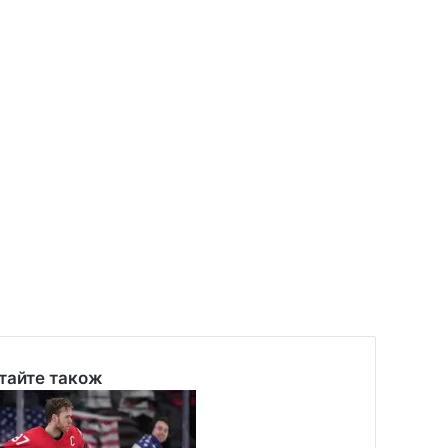
тайте також
se