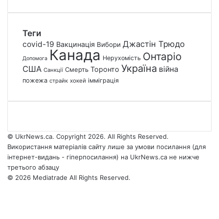
Теги
Джастін Трюдо
covid-19
Вакцинація
Вибори
Канада
Онтаріо
Нерухомість
Допомога
Україна
США
війна
Торонто
Смерть
Санкції
пожежа
імміграція
страйк
хокей
© UkrNews.ca. Copyright 2026. All Rights Reserved.
Використання матеріалів сайту лише за умови посилання (для
інтернет-видань - гіперпосилання) на UkrNews.ca не нижче
третього абзацу
© 2026 Mediatrade All Rights Reserved.
Facebook
YouTube
Instagram
Telegram