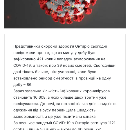
Представники охорони здоров’я Онтаріо сьогодні
повідомили про те, що за минулу добу було
зафіксовано 421 новий випадок захворювання на
COVID-19, а також про 39 нових смертей. Сьогоднішні
дані тішать більше, ніж учорашні, коли було
встановлено рекорд смертності в провінції на одну
добу – 86.
Зараз загальна кількість інфікованих коронавірусом
становить 16 608, з яких більше двох третин уже
вилікувалися. До речі, за останні кілька днів швидкість
одужання від вірусу перевищила швидкість
захворюваності, а це уже позитивна ознака.
За весь час пандемії COVID-19 в Онтаріо загинула 1121
особа, і лише 56 із них – віком до 60 років. 774