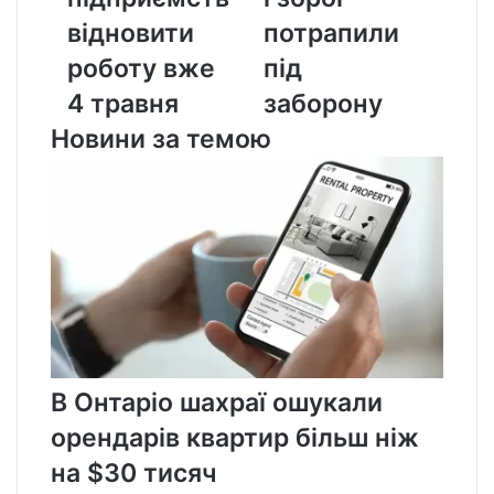
вже
потрапили
відновити
потрапили
4
під
травня
заборону
роботу вже
під
4 травня
заборону
Новини за темою
В Онтаріо шахраї ошукали
орендарів квартир більш ніж
на $30 тисяч