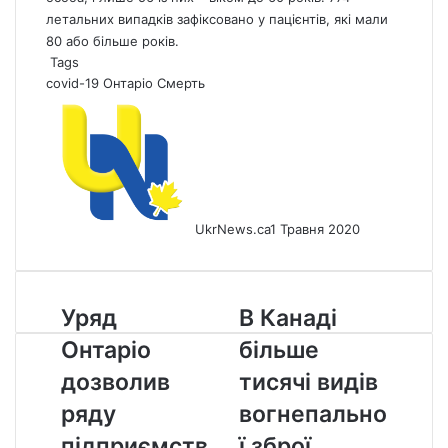
летальних випадків зафіксовано у пацієнтів, які мали
80 або більше років.
Tags
covid-19
Онтаріо
Смерть
UkrNews.ca
1 Травня 2020
Уряд
В
Уряд
В Канаді
Онтаріо
Канаді
Онтаріо
більше
дозволив
більше
ряду
тисячі
дозволив
тисячі видів
підприємств
видів
ряду
вогнепально
відновити
вогнепальної
роботу
зброї
підприємств
ї зброї