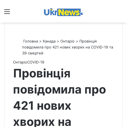
Меню
П
Головна
>
Канада
>
Онтаріо
>
Провінція
повідомила про 421 нових хворих на COVID-19 та
39 смертей
Онтаріо
СOVID-19
Провінція
повідомила про
421 нових
хворих на