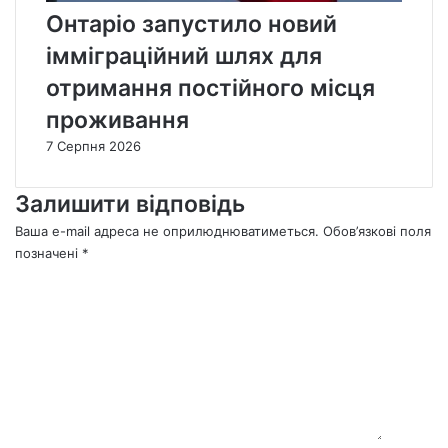
Онтаріо запустило новий
імміграційний шлях для
отримання постійного місця
проживання
7 Серпня 2026
Залишити відповідь
Ваша e-mail адреса не оприлюднюватиметься.
Обов’язкові поля
позначені
*
К
о
м
е
н
т
а
р