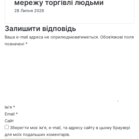
мережу торгівлі людьми
28 Липня 2026
Залишити відповідь
Ваша e-mail адреса не оприлюднюватиметься.
Обов’язкові поля
позначені
*
К
о
м
е
н
т
а
р
*
Ім'я
*
Email
*
Сайт
Зберегти моє ім'я, e-mail, та адресу сайту в цьому браузері
для моїх подальших коментарів.