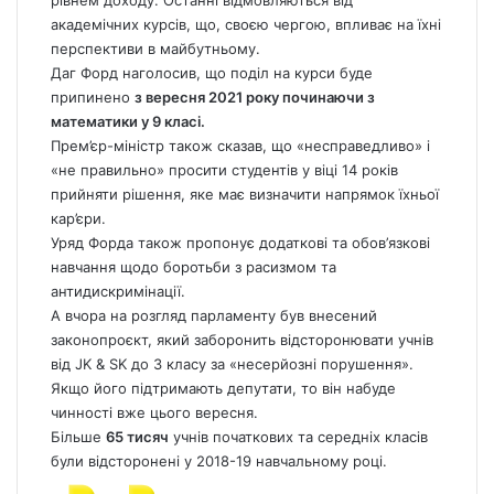
рівнем доходу. Останні відмовляються від
академічних курсів, що, своєю чергою, впливає на їхні
перспективи в майбутньому.
Даг Форд наголосив, що поділ на курси буде
припинено
з вересня 2021 року починаючи з
математики у 9 класі.
Прем’єр-міністр також сказав, що «несправедливо» і
«не правильно» просити студентів у віці 14 років
прийняти рішення, яке має визначити напрямок їхньої
кар’єри.
Уряд Форда також пропонує додаткові та обов’язкові
навчання щодо боротьби з расизмом та
антидискримінації.
А вчора на розгляд парламенту був внесений
законопроєкт, який заборонить відсторонювати учнів
від JK & SK до 3 класу за «несерйозні порушення».
Якщо його підтримають депутати, то він набуде
чинності вже цього вересня.
Більше
65 тисяч
учнів початкових та середніх класів
були відсторонені у 2018-19 навчальному році.