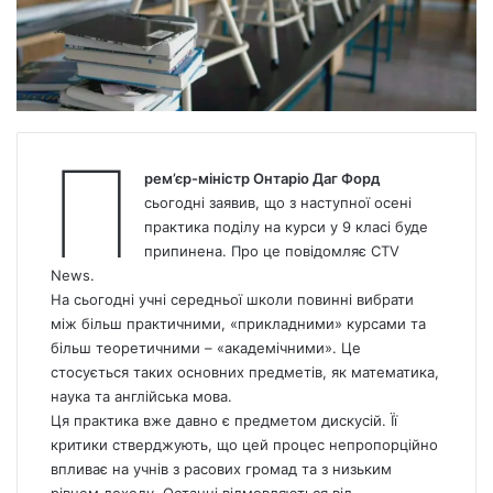
П
рем’єр-міністр Онтаріо Даг Форд
сьогодні заявив, що з наступної осені
практика поділу на курси у 9 класі буде
припинена. Про це повідомляє CTV
News
.
На сьогодні учні середньої школи повинні вибрати
між більш практичними, «прикладними» курсами та
більш теоретичними – «академічними». Це
стосується таких основних предметів, як математика,
наука та англійська мова.
Ця практика вже давно є предметом дискусій. Її
критики стверджують, що цей процес непропорційно
впливає на учнів з расових громад та з низьким