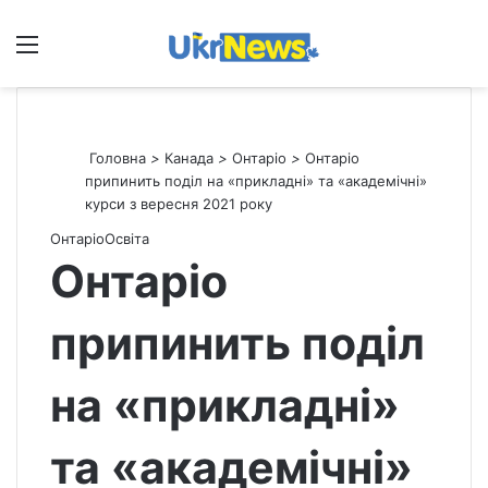
Меню
П
Головна
>
Канада
>
Онтаріо
>
Онтаріо
припинить поділ на «прикладні» та «академічні»
курси з вересня 2021 року
Онтаріо
Освіта
Онтаріо
припинить поділ
на «прикладні»
та «академічні»