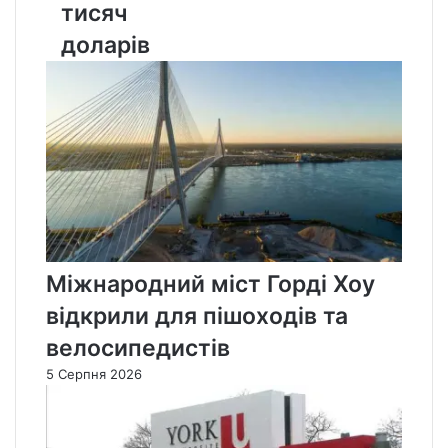
300
тисяч
тисяч
доларів
доларів
Міжнародний міст Горді Хоу
відкрили для пішоходів та
велосипедистів
5 Серпня 2026