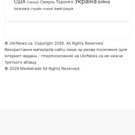
Україна
США
війна
Торонто
Смерть
Санкції
пожежа
імміграція
страйк
хокей
© UkrNews.ca. Copyright 2026. All Rights Reserved.
Використання матеріалів сайту лише за умови посилання (для
інтернет-видань - гіперпосилання) на UkrNews.ca не нижче
третього абзацу
© 2026 Mediatrade All Rights Reserved.
Facebook
YouTube
Instagram
Telegram
Facebook
X
WhatsApp
Google
Threads
Telegram
Viber
Back
News
to
top
button