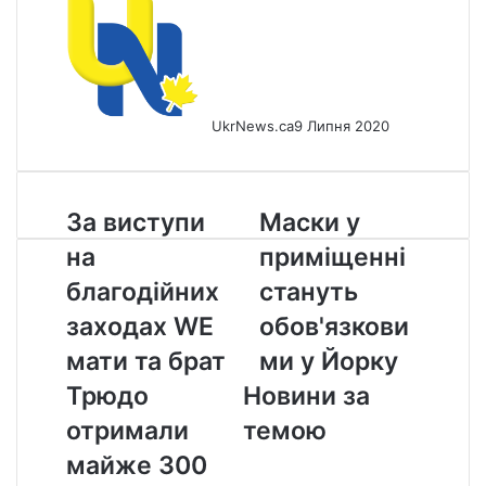
UkrNews.ca
9 Липня 2020
За
Маски
За виступи
Маски у
виступи
у
на
приміщенні
на
приміщенні
благодійних
стануть
благодійних
стануть
заходах
обов'язковими
заходах WE
обов'язкови
WE
у
мати
Йорку
мати та брат
ми у Йорку
та
Трюдо
Новини за
брат
Трюдо
отримали
темою
отримали
майже 300
майже