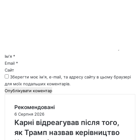
о
м
е
н
т
а
р
*
Ім'я
*
Email
*
Сайт
Зберегти моє ім'я, e-mail, та адресу сайту в цьому браузері
для моїх подальших коментарів.
Рекомендовані
6 Серпня 2026
Карні відреагував після того,
як Трамп назвав керівництво