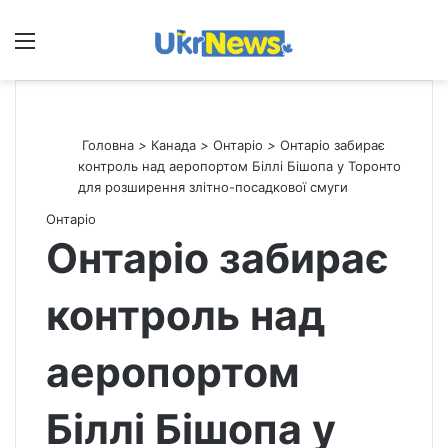
Меню
П
Головна
>
Канада
>
Онтаріо
>
Онтаріо забирає
контроль над аеропортом Біллі Бішопа у Торонто
для розширення злітно-посадкової смуги
Онтаріо
Онтаріо забирає
контроль над
аеропортом
Біллі Бішопа у