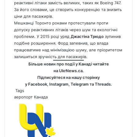
реактивні літаки замість великих, таких як Boeing 747.
За його словами, це створить конкуренцію та знизить
ціни для пасажирів.
Мешканці Торонто роками протестували проти
допуску реактивних літаків через шум та екологічні
проблеми. У 2015 році уряд
Джастіна Трюдо
зупинив
подібне розширення. Форд запевнив, що влада
працюватиме над мінімізацією шуму, але пріоритетом
залишиться зручність для пасажирів.
Більше новин про події у Канаді читайте
на
UkrNews.ca
.
Підписуйтеся на нашу сторінку
у
Facebook
,
Instagram,
Telegram
та
Threads
.
Tags
аеропорт
Канада