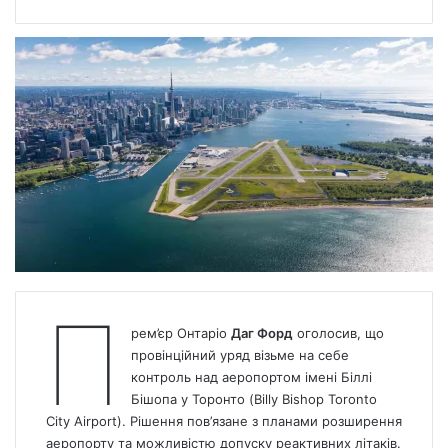
П
рем’єр Онтаріо
Даг Форд
оголосив, що
провінційний уряд візьме на себе
контроль над аеропортом імені Біллі
Бішопа у Торонто (Billy Bishop Toronto
City Airport). Рішення пов’язане з планами розширення
аеропорту та можливістю допуску реактивних літаків.