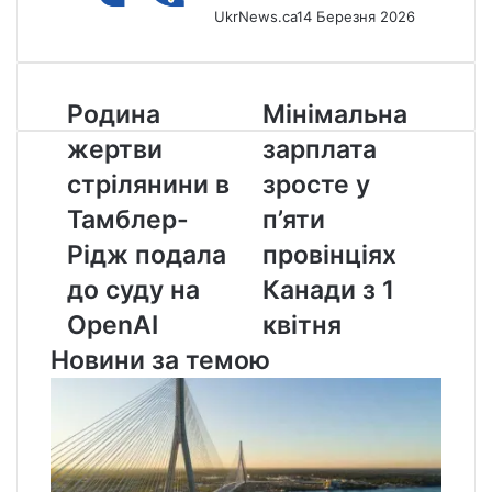
UkrNews.ca
14 Березня 2026
Родина
Мінімальна
Родина
Мінімальна
жертви
зарплата
жертви
зарплата
стрілянини
зросте
в
у
стрілянини в
зросте у
Тамблер-
п’яти
Тамблер-
п’яти
Рідж
провінціях
подала
Канади
Рідж подала
провінціях
до
з
до суду на
Канади з 1
суду
1
на
квітня
OpenAI
квітня
OpenAI
Новини за темою