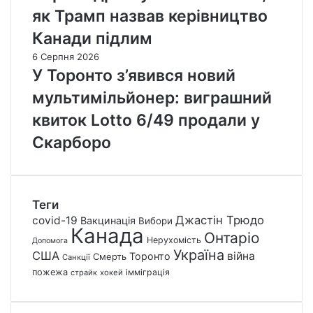
як Трамп назвав керівництво
Канади підлим
6 Серпня 2026
У Торонто з’явився новий
мультимільйонер: виграшний
квиток Lotto 6/49 продали у
Скарборо
Теги
Джастін Трюдо
covid-19
Вакцинація
Вибори
Канада
Онтаріо
Нерухомість
Допомога
Україна
США
війна
Торонто
Смерть
Санкції
пожежа
імміграція
страйк
хокей