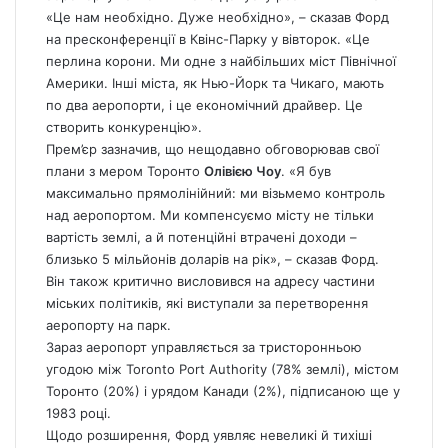
«Це нам необхідно. Дуже необхідно», – сказав Форд
на пресконференції в Квінс-Парку у вівторок. «Це
перлина корони. Ми одне з найбільших міст Північної
Америки. Інші міста, як Нью-Йорк та Чикаго, мають
по два аеропорти, і це економічний драйвер. Це
створить конкуренцію».
Прем’єр зазначив, що нещодавно обговорював свої
плани з мером Торонто
Олівією Чоу
. «Я був
максимально прямолінійний: ми візьмемо контроль
над аеропортом. Ми компенсуємо місту не тільки
вартість землі, а й потенційні втрачені доходи –
близько 5 мільйонів доларів на рік», – сказав Форд.
Він також критично висловився на адресу частини
міських політиків, які виступали за перетворення
аеропорту на парк.
Зараз аеропорт управляється за тристоронньою
угодою між Toronto Port Authority (78% землі), містом
Торонто (20%) і урядом Канади (2%), підписаною ще у
1983 році.
Щодо розширення, Форд уявляє невеликі й тихіші