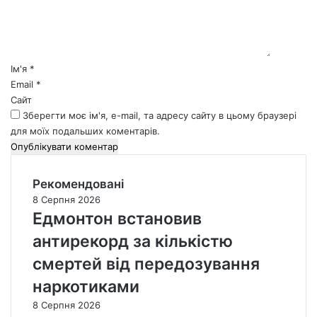
н
т
а
р
*
Ім'я
*
Email
*
Сайт
Зберегти моє ім'я, e-mail, та адресу сайту в цьому браузері
для моїх подальших коментарів.
Рекомендовані
8 Серпня 2026
Едмонтон встановив
антирекорд за кількістю
смертей від передозування
наркотиками
8 Серпня 2026