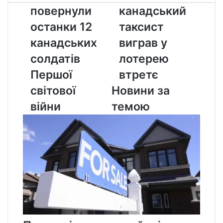
повернули
канадський
повернули
канадський
останки
таксист
12
виграв
останки 12
таксист
канадських
у
канадських
виграв у
солдатів
лотерею
Першої
втретє
солдатів
лотерею
світової
Першої
втретє
війни
світової
Новини за
війни
темою