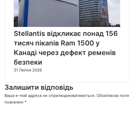
Stellantis відкликає понад 156
тисяч пікапів Ram 1500 у
Канаді через дефект ременів
безпеки
31 Липня 2026
Залишити відповідь
Ваша e-mail адреса не оприлюднюватиметься.
Обов’язкові поля
позначені
*
К
о
м
е