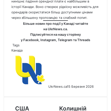
нинішнє падіння орендної плати є найбільшим в
історії Канади. Воно створює рідкісну можливість для
орендарів скористатися більш доступними цінами
через збільшену пропозицію та слабкий попит.
Більше новин про події у Канаді читайте
на
UkrNews.ca
.
Підписуйтеся на нашу сторінку
у
Facebook
,
Instagram,
Telegram
та
Threads
Tags
Канада
UkrNews.ca
15 Березня 2026
США
Колишній
США
Колишній