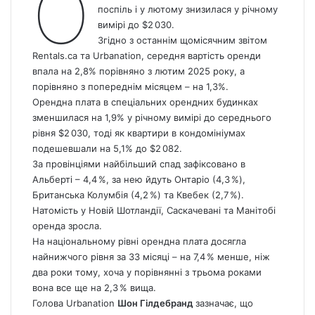
О
поспіль і у лютому знизилася у річному
вимірі до $2 030.
Згідно з останнім щомісячним звітом
Rentals.ca та Urbanation, середня вартість оренди
впала на 2,8% порівняно з лютим 2025 року, а
порівняно з попереднім місяцем – на 1,3%.
Орендна плата в спеціальних орендних будинках
зменшилася на 1,9% у річному вимірі до середнього
рівня $2 030, тоді як квартири в кондомініумах
подешевшали на 5,1% до $2 082.
За провінціями найбільший спад зафіксовано в
Альберті – 4,4 %, за нею йдуть Онтаріо (4,3 %),
Британська Колумбія (4,2 %) та Квебек (2,7 %).
Натомість у Новій Шотландії, Саскачевані та Манітобі
оренда зросла.
На національному рівні орендна плата досягла
найнижчого рівня за 33 місяці – на 7,4 % менше, ніж
два роки тому, хоча у порівнянні з трьома роками
вона все ще на 2,3 % вища.
Голова Urbanation
Шон Гілдебранд
зазначає, що