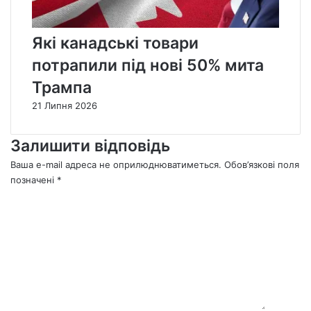
Які канадські товари
потрапили під нові 50% мита
Трампа
21 Липня 2026
Залишити відповідь
Ваша e-mail адреса не оприлюднюватиметься.
Обов’язкові поля
позначені
*
К
о
м
е
н
т
а
р