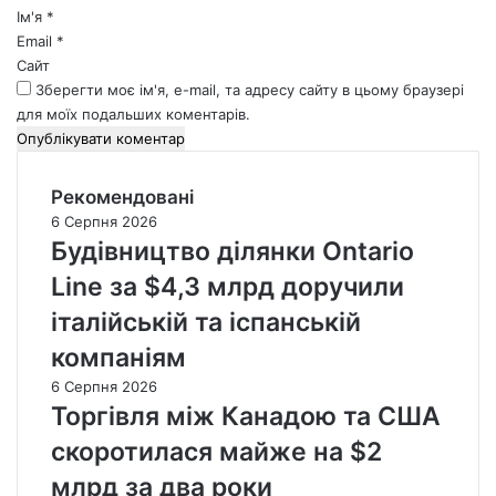
*
Ім'я
*
Email
*
Сайт
Зберегти моє ім'я, e-mail, та адресу сайту в цьому браузері
для моїх подальших коментарів.
Рекомендовані
6 Серпня 2026
Будівництво ділянки Ontario
Line за $4,3 млрд доручили
італійській та іспанській
компаніям
6 Серпня 2026
Торгівля між Канадою та США
скоротилася майже на $2
млрд за два роки