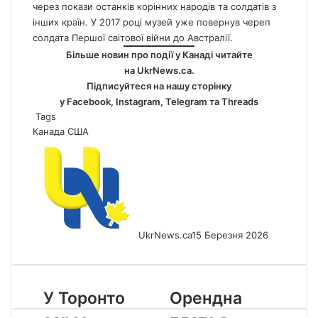
через покази останків корінних народів та солдатів з
інших країн. У 2017 році музей уже повернув череп
солдата Першої світової війни до Австралії.
Більше новин про події у Канаді читайте
на
UkrNews.ca
.
Підписуйтеся на нашу сторінку
у
Facebook
,
Instagram,
Telegram
та
Threads
Tags
Канада
США
UkrNews.ca
15 Березня 2026
У
Орендна
У Торонто
Орендна
Торонто
плата