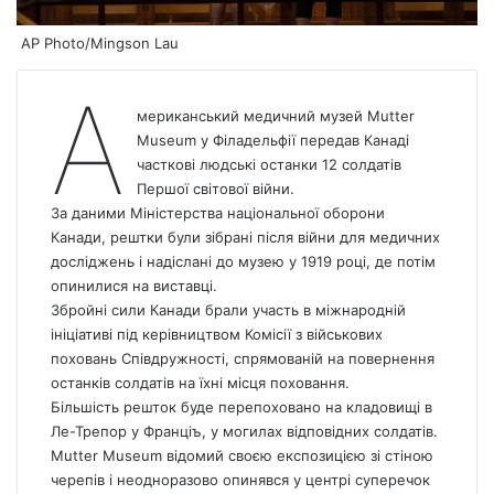
AP Photo/Mingson Lau
А
мериканський медичний музей Mutter
Museum у Філадельфії передав Канаді
часткові людські останки 12 солдатів
Першої світової війни.
За даними Міністерства національної оборони
Канади, рештки були зібрані після війни для медичних
досліджень і надіслані до музею у 1919 році, де потім
опинилися на виставці.
Збройні сили Канади брали участь в міжнародній
ініціативі під керівництвом Комісії з військових
поховань Співдружності, спрямованій на повернення
останків солдатів на їхні місця поховання.
Більшість решток буде перепоховано на кладовищі в
Ле-Трепор у Франціъ, у могилах відповідних солдатів.
Mutter Museum відомий своєю експозицією зі стіною
черепів і неодноразово опинявся у центрі суперечок