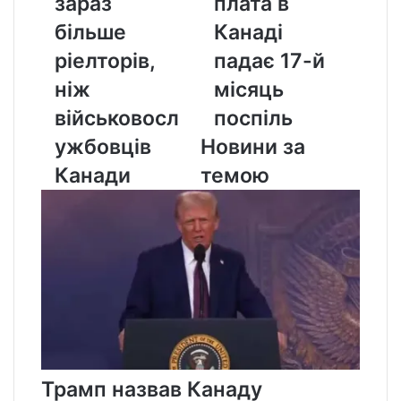
зараз
плата в
зараз
в
більше
Канаді
більше
Канаді
ріелторів,
падає
ріелторів,
падає 17-й
ніж
17-
військовослужбовців
й
ніж
місяць
Канади
місяць
військовосл
поспіль
поспіль
ужбовців
Новини за
Канади
темою
Трамп назвав Канаду