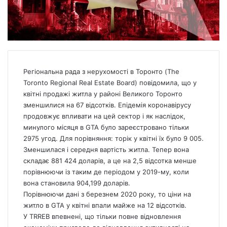
Регіональна рада з нерухомості в Торонто (The
Toronto Regional Real Estate Board) повідомила, що у
квітні продажі житла у районі Великого Торонто
зменшилися на 67 відсотків. Епідемія коронавірусу
продовжує впливати на цей сектор і як наслідок,
минулого місяця в GTA було зареєстровано тільки
2975 угод. Для порівняння: торік у квітні їх було 9 005.
Зменшилася і середня вартість житла. Тепер вона
складає 881 424 доларів, а це на 2,5 відсотка менше
порівнюючи із таким де періодом у 2019-му, коли
вона становила 904,199 доларів.
Порівнюючи дані з березнем 2020 року, то ціни на
житло
в GTA у квітні впали майже на 12 відсотків.
У TRREB впевнені, що тільки повне відновлення