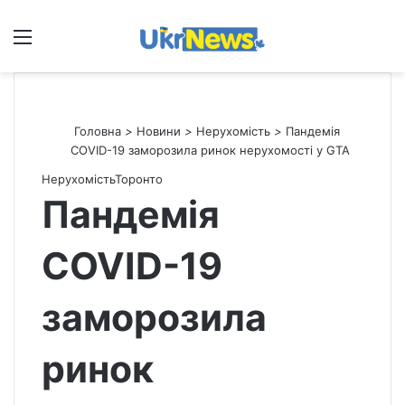
Меню
П
Головна
>
Новини
>
Нерухомість
>
Пандемія
COVID-19 заморозила ринок нерухомості у GTA
Нерухомість
Торонто
Пандемія
COVID-19
заморозила
ринок