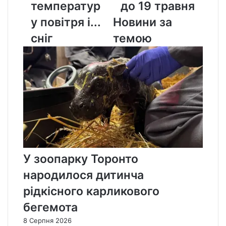
температур
до 19 травня
повітря
травня
і...
у повітря і...
Новини за
сніг
сніг
темою
У зоопарку Торонто
народилося дитинча
рідкісного карликового
бегемота
8 Серпня 2026