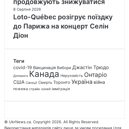
продовжують знижуватися
8 Серпня 2026
Loto-Québec розігрує поїздку
до Парижа на концерт Селін
Діон
Теги
Джастін Трюдо
covid-19
Вакцинація
Вибори
Канада
Онтаріо
Нерухомість
Допомога
Україна
США
війна
Торонто
Смерть
Санкції
пожежа
імміграція
страйк
хокей
© UkrNews.ca. Copyright 2026. All Rights Reserved.
Використання матеріалів сайту лише за умови посилання (для