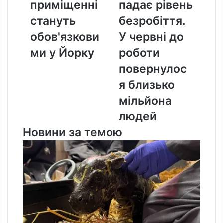
приміщенні
падає рівень
приміщенні
падає
стануть
рівень
стануть
безробіття.
обов'язковими
безробіття.
обов'язкови
У червні до
у
У
Йорку
червні
ми у Йорку
роботи
до
повернулос
роботи
повернулося
я близько
близько
мільйона
мільйона
людей
людей
Новини за темою