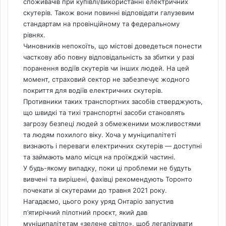
споживачів при купівлі/використанні електричних
скутерів. Також вони повинні відповідати галузевим
стандартам на провінційному та федеральному
рівнях.
Чиновників непокоїть, що містові доведеться понести
часткову або повну відповідальність за збитки у разі
поранення водіїв скутерів чи інших людей. На цей
момент, страховий сектор не забезпечує жодного
покриття для водіїв електричних скутерів.
Противники таких транспортних засобів стверджують,
що швидкі та тихі транспортні засоби становлять
загрозу безпеці людей з обмеженими можливостями
та людям похилого віку. Хоча у муніципалітеті
визнають і переваги електричних скутерів — доступні
та займають мало місця на проїжджій частині.
У будь-якому випадку, поки ці проблеми не будуть
вивчені та вирішені, фахівці рекомендують Торонто
почекати зі скутерами до травня 2021 року.
Нагадаємо, цього року уряд Онтаріо запустив
п’ятирічний пілотний проєкт, який дав
муніципалітетам «зелене світло», щоб легалізувати