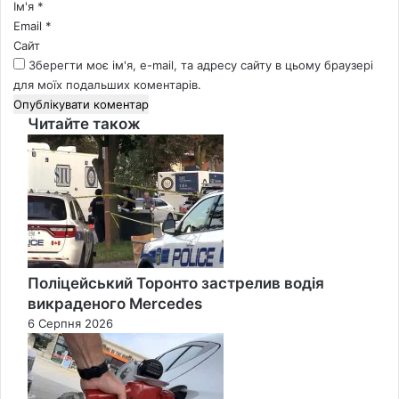
*
Ім'я
*
Email
*
Сайт
Зберегти моє ім'я, e-mail, та адресу сайту в цьому браузері
для моїх подальших коментарів.
Читайте також
Close
Поліцейський Торонто застрелив водія
викраденого Mercedes
6 Серпня 2026