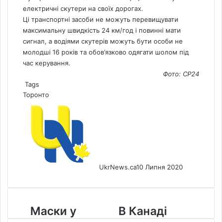
електричні скутери на своїх дорогах.
Ці транспортні засоби не можуть перевищувати
максимальну швидкість 24 км/год і повинні мати
сигнал, а водіями скутерів можуть бути особи не
молодші 16 років та обов’язково одягати шолом під
час керування.
Фото: СP24
Tags
Торонто
UkrNews.ca
10 Липня 2020
Маски
В
Маски у
В Канаді
у
Канаді