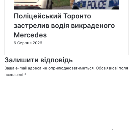
Поліцейський Торонто
застрелив водія викраденого
Mercedes
6 Серпня 2026
Залишити відповідь
Ваша e-mail адреса не оприлюднюватиметься.
Обов’язкові поля
позначені
*
К
о
м
е
н
т
а
р