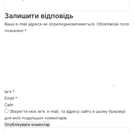
Залишити відповідь
Ваша e-mail адреса не оприлюднюватиметься.
Обов’язкові поля
позначені
*
К
о
м
е
н
т
а
р
*
Ім'я
*
Email
*
Сайт
Зберегти моє ім'я, e-mail, та адресу сайту в цьому браузері
для моїх подальших коментарів.