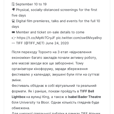
🗓️ September 10 to 19
🎥 Physical, socially-distanced screenings for the first
five days
💻 Digital film premieres, talks and events for the full 10
days
🎟️ Member and ticket on-sale details to come
👉
https://t.co/MpKr7CryJF
pic.twitter.com/sw6Mxya9vy
— TIFF (@TIFF_NET)
June 24, 2020
Після переходу Торонто на 3 етап «відновлення
економіки» багато закладів почали активну роботу,
але масові заходи все ще заборонені. Тому
організатори кінофоруму, заради збереження
фестивалю у календарі, змушені були піти на суттєві
зміни.
Фестиваль об’єднає в собі віртуальний та реальний
формати. Як і раніше, покази пройдуть в
TIFF Bell
Lightbox
на вулиці King, а також в
Isabel Bader Theatre
біля University та Bloor. Однак кількість глядачів буде
обмежена.
Для широкої глядацької публіки в рамках TIFF фільми