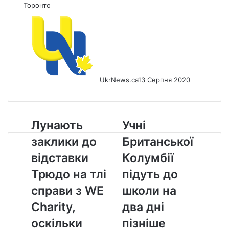
Торонто
UkrNews.ca
13 Серпня 2020
Лунають
Учні
Лунають
Учні
заклики
Британської
заклики до
Британської
до
Колумбії
відставки
підуть
відставки
Колумбії
Трюдо
до
Трюдо на тлі
підуть до
на
школи
тлі
на
справи з WE
школи на
справи
два
Charity,
два дні
з
дні
WE
пізніше
оскільки
пізніше