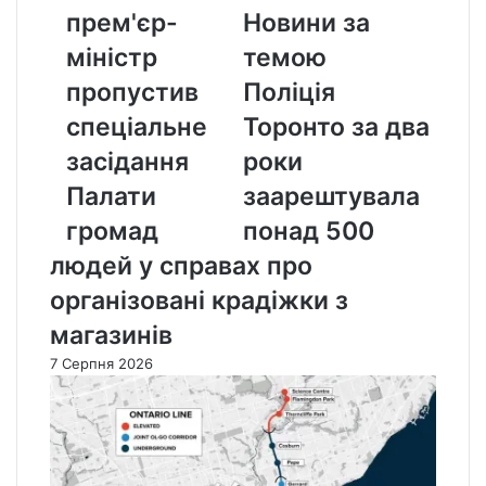
Charity,
прем'єр-
Новини за
оскільки
прем'єр-
міністр
темою
міністр
пропустив
Поліція
пропустив
спеціальне
спеціальне
Торонто за два
засідання
засідання
роки
Палати
громад
Палати
заарештувала
громад
понад 500
людей у справах про
організовані крадіжки з
магазинів
7 Серпня 2026