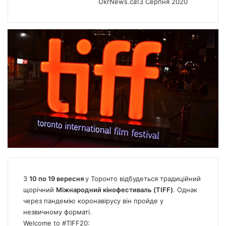
UkrNews.ca
13 Серпня 2020
З
10 по 19 вересня
у Торонто відбудеться традиційний
щорічний
Міжнародний кінофестиваль (TIFF)
. Однак
через пандемію коронавірусу він пройде у
незвичному форматі.
Welcome to
#TIFF20
: