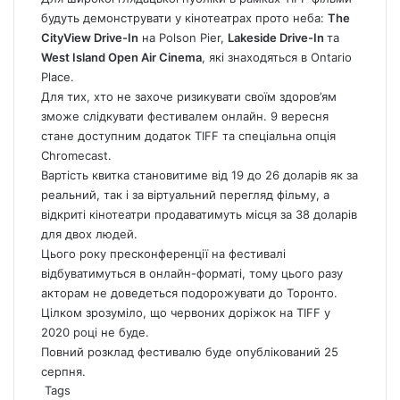
будуть демонструвати у кінотеатрах прото неба:
The
CityView Drive-In
на Polson Pier,
Lakeside Drive-In
та
West Island Open Air Cinema
, які знаходяться в Ontario
Place.
Для тих, хто не захоче ризикувати своїм здоров’ям
зможе слідкувати фестивалем онлайн. 9 вересня
стане доступним додаток TIFF та спеціальна опція
Chromecast.
Вартість квитка становитиме від 19 до 26 доларів як за
реальний, так і за віртуальний перегляд фільму, а
відкриті кінотеатри продаватимуть місця за 38 доларів
для двох людей.
Цього року пресконференції на фестивалі
відбуватимуться в онлайн-форматі, тому цього разу
акторам не доведеться подорожувати до Торонто.
Цілком зрозуміло, що червоних доріжок на TIFF у
2020 році не буде.
Повний розклад фестивалю буде опублікований 25
серпня.
Tags