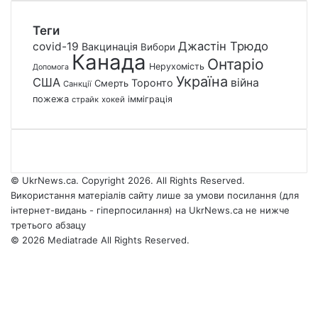
Теги
Джастін Трюдо
covid-19
Вакцинація
Вибори
Канада
Онтаріо
Нерухомість
Допомога
Україна
США
війна
Торонто
Смерть
Санкції
пожежа
імміграція
страйк
хокей
© UkrNews.ca. Copyright 2026. All Rights Reserved.
Використання матеріалів сайту лише за умови посилання (для
інтернет-видань - гіперпосилання) на UkrNews.ca не нижче
третього абзацу
© 2026 Mediatrade All Rights Reserved.
Facebook
YouTube
Instagram
Telegram
Facebook
X
WhatsApp
Google
Threads
Telegram
Viber