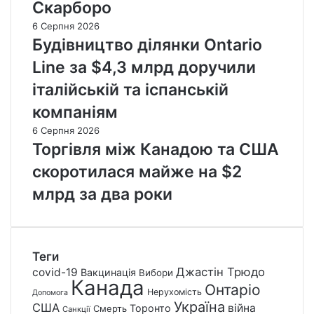
Скарборо
6 Серпня 2026
Будівництво ділянки Ontario
Line за $4,3 млрд доручили
італійській та іспанській
компаніям
6 Серпня 2026
Торгівля між Канадою та США
скоротилася майже на $2
млрд за два роки
Теги
Джастін Трюдо
covid-19
Вакцинація
Вибори
Канада
Онтаріо
Нерухомість
Допомога
Україна
США
війна
Торонто
Смерть
Санкції