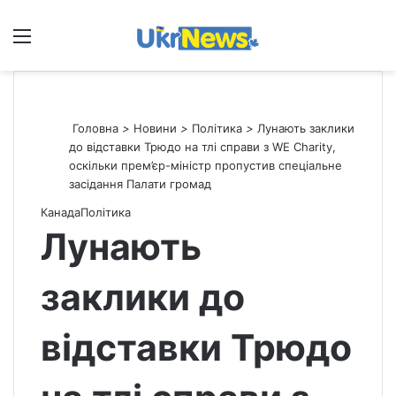
Меню
П
Головна
>
Новини
>
Політика
>
Лунають заклики
до відставки Трюдо на тлі справи з WE Charity,
оскільки прем’єр-міністр пропустив спеціальне
засідання Палати громад
Канада
Політика
Лунають
заклики до
відставки Трюдо