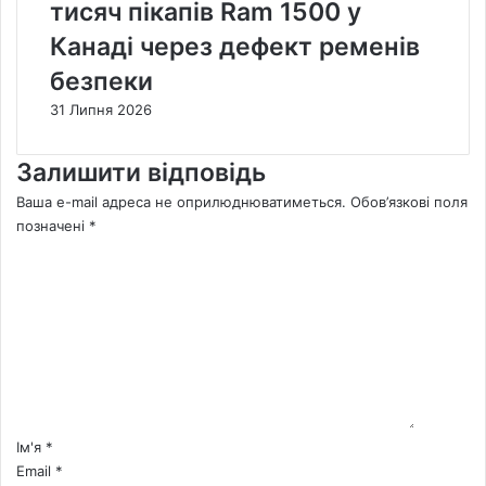
тисяч пікапів Ram 1500 у
Канаді через дефект ременів
безпеки
31 Липня 2026
Залишити відповідь
Ваша e-mail адреса не оприлюднюватиметься.
Обов’язкові поля
позначені
*
К
о
м
е
н
т
а
р
*
Ім'я
*
Email
*