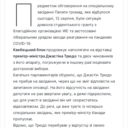
П
редметом обговорення на спеціальному
засіданні Палати громад, яке відбулося
сьогодні, 12 серпня, були ситуація
довкола студентського гранту з
благодійною організацією WE та застосовані
ліберальним урядом заходи реагування на пандемію
COVID-19.
Квебецький блок
продовжує наполягати на відставці
прем’єр-міністра Джастіна Трюдо
та двох чиновників
з його апарату, погрожуючи в іншому разі ініціювати
дострокові вибори.
Багатьох парламентарів обурило, що Джастін Трюдо
не прибув на засідання, через що не зміг відповісти на
запитання опозиції. На його відсутність на засіданні
депутати не раз звертали увагу, а деякі підкреслили,
що для участі в засіданні він міг скористатись
відеозв’язком. До речі, це вже третє із чотирьох
спеціальних засідань, яке прем’єр-міністр Канади
пропускає.
Відомо, що Трюдо перебуває у відпустці зі своєю