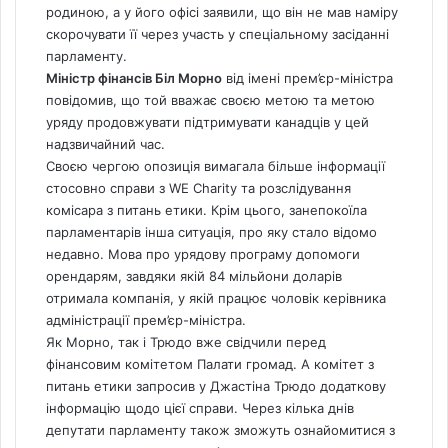
родиною, а у його офісі заявили, що він не мав наміру
скорочувати її через участь у спеціальному засіданні
парламенту.
Міністр фінансів Біл Морно
від імені прем’єр-міністра
повідомив, що той вважає своєю метою та метою
уряду продовжувати підтримувати канадців у цей
надзвичайний час.
Своєю чергою опозиція вимагала більше інформації
стосовно справи з WE Charity та розслідування
комісара з питань етики. Крім цього, занепокоїла
парламентарів інша ситуація, про яку стало відомо
недавно. Мова про урядову програму допомоги
орендарям, завдяки якій
84 мільйони доларів
отримала компанія, у якій працює чоловік керівника
адміністрації прем’єр-міністра.
Як Морно, так і Трюдо вже свідчили перед
фінансовим комітетом Палати громад. А комітет з
питань етики запросив у Джастіна Трюдо додаткову
інформацію щодо цієї справи. Через кілька днів
депутати парламенту також зможуть ознайомитися з