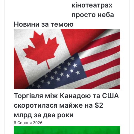
кінотеатрах
кінотеатрах
просто
просто неба
неба
Новини за темою
Торгівля між Канадою та США
скоротилася майже на $2
млрд за два роки
6 Серпня 2026