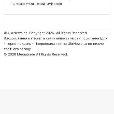
пожежа
імміграція
страйк
хокей
© UkrNews.ca. Copyright 2026. All Rights Reserved.
Використання матеріалів сайту лише за умови посилання (для
інтернет-видань - гіперпосилання) на UkrNews.ca не нижче
третього абзацу
© 2026 Mediatrade All Rights Reserved.
Facebook
YouTube
Instagram
Telegram
Facebook
X
WhatsApp
Google
Threads
Telegram
Viber
Back
News
to
top
button