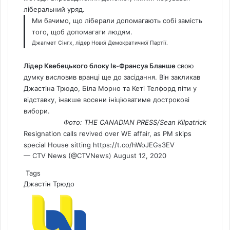
ліберальний уряд.
Ми бачимо, що ліберали допомагають собі замість
того, щоб допомагати людям.
Джагмет Сінгх, лідер Нової Демократичної Партії.
Лідер Квебецького блоку Ів-Франсуа Бланше
свою
думку висловив вранці ще до засідання.
Він закликав
Джастіна Трюдо, Біла Морно та Кеті Телфорд піти у
відставку
, інакше восени ініціюватиме дострокові
вибори.
Фото: THE CANADIAN PRESS/Sean Kilpatrick
Resignation calls revived over WE affair, as PM skips
special House sitting
https://t.co/hWoJEGs3EV
— CTV
News
(@CTVNews)
August 12, 2020
Tags
Джастін Трюдо