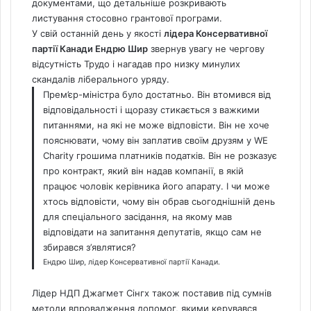
документами, що детальніше розкривають
листування стосовно грантової програми.
У свій останній день у якості
лідера Консервативної
партії Канади Ендрю Шир
звернув увагу не чергову
відсутність Трудо і нагадав про низку минулих
скандалів ліберального уряду.
Прем’єр-міністра було достатньо. Він втомився від
відповідальності і щоразу стикається з важкими
питаннями, на які не може відповісти. Він не хоче
пояснювати, чому він заплатив своїм друзям у WE
Charity грошима платників податків. Він не розказує
про контракт, який він надав компанії, в якій
працює чоловік керівника його апарату. І чи може
хтось відповісти, чому він обрав сьогоднішній день
для спеціального засідання, на якому мав
відповідати на запитання депутатів, якщо сам не
збирався з’являтися?
Ендрю Шир, лідер Консервативної партії Канади.
Лідер НДП Джагмет Сінгх також поставив під сумнів
методи впровадження допомог, якими керувався