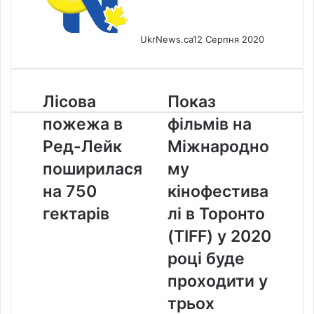
UkrNews.ca
12 Серпня 2020
Лісова
Показ
Лісова
Показ
пожежа
фільмів
пожежа в
фільмів на
в
на
Ред-
Міжнародному
Ред-Лейк
Міжнародно
Лейк
кінофестивалі
поширилася
му
поширилася
в
на
Торонто
на 750
кінофестива
750
(TIFF)
гектарів
лі в Торонто
гектарів
у
2020
(TIFF) у 2020
році
році буде
буде
проходити
проходити у
у
трьох
трьох