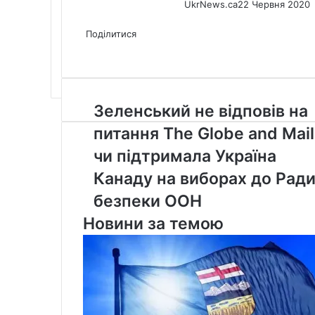
UkrNews.ca
22 Червня 2020
Facebook
X
LinkedIn
Tumblr
Pinterest
Reddit
Pocket
Messenger
Messenger
WhatsApp
Telegram
Viber
Share
Print
via
Поділитися
Facebook
X
LinkedIn
Tumblr
Pinterest
Reddit
Pocket
Messenger
Messenger
WhatsApp
Telegram
Viber
Email
Share
Print
via
Email
Зеленський
Зеленський не відповів на
не
питання The Globe and Mail
відповів
на
чи підтримала Україна
питання
Канаду на виборах до Рад
The
Globe
безпеки ООН
and
Новини за темою
Mail,
чи
підтримала
Україна
Канаду
на
виборах