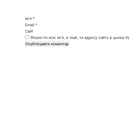
а
р
*
Ім'я
*
Email
*
Сайт
Зберегти моє ім'я, e-mail, та адресу сайту в цьому 