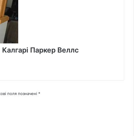
з Калгарі Паркер Веллс
кові поля позначені
*