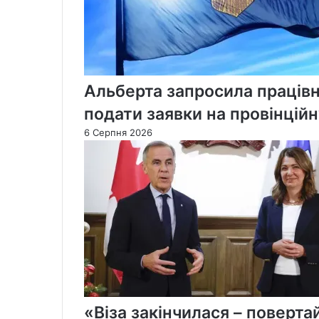
до
Ради
безпеки
ООН
Альберта запросила працівн
подати заявки на провінцій
6 Серпня 2026
«Віза закінчилася – поверт