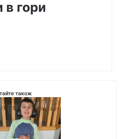
 в гори
тайте також
se