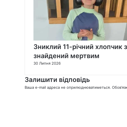
Зниклий 11-річний хлопчик 
знайдений мертвим
30 Липня 2026
Залишити відповідь
Ваша e-mail адреса не оприлюднюватиметься.
Обов’яз
К
о
м
е
н
т