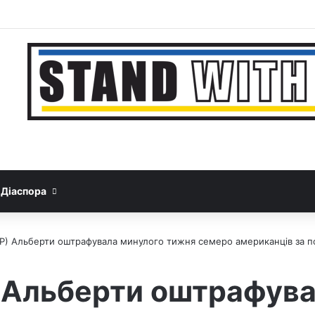
Facebook
YouTube
Instagram
Telegram
Sideba
Google News
Threads
Діаспора
MP) Альберти оштрафувала минулого тижня семеро американців за п
 Альберти оштрафува