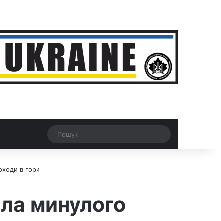
r
Рандомна новина
Switch skin
Пошук
оходи в гори
ла минулого