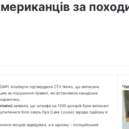
мериканців за походи
Чи
 (RCMP) Альберти підтвердила
CTV News
, що виписала
Clo
ям за порушення правил, які встановила канадська
 карантину.
ntaine)
заявила, що штрафи на 1200 доларів були виписані
 зупилинися біля озера Луіз (Lake Louise) заради підйому в
илися місцеві відвідувачі, а в одному – поліцейський