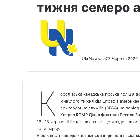
тижня семеро а
UkrNews.ca
22 Червня 2020
К
оролівська канадська гірська поліція
минулого тижня сім штрафів американц
прикордонна служба (CBSA) на період
Капрал RCMP Дінна Фонтані (Deanna Fo
16 і 18 червня. Шість із них за те, що мандрівники
гори парку.
В більшості випадках на амеркианців поліції скарж