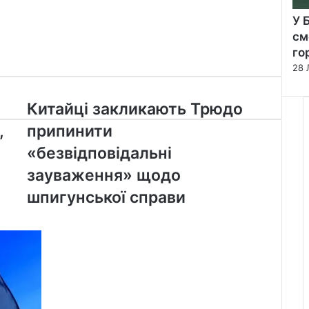
У 
см
го
28 
Китайці
Китайці закликають Трюдо
закликають
,
припинити
Трюдо
припинити
«безвідповідальні
«безвідповідальні
и
зауваження» щодо
зауваження»
щодо
шпигунської справи
шпигунської
справи