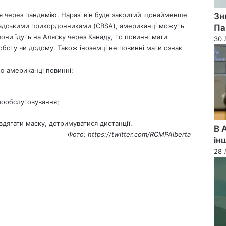
 через пандемію. Наразі він буде закритий щонайменше
Зн
надськими прикордонниками (CBSA), американці можуть
Па
они їдуть на Аляску через Канаду, то повинні мати
30 
роботу чи додому. Також іноземці не повинні мати ознак
ю американці повинні:
мообслуговування;
вдягати маску, дотримуватися дистанції.
В 
Фото:
https://twitter.com/RCMPAlberta
ін
28 