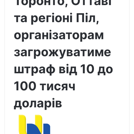
Торонто, Оттаві
та регіоні Піл,
організаторам
загрожуватиме
штраф від 10 до
100 тисяч
доларів