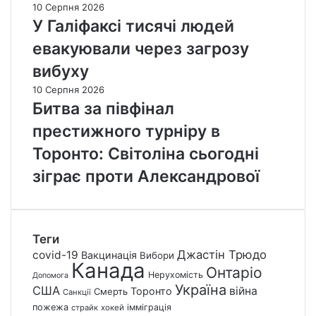
10 Серпня 2026
У Галіфаксі тисячі людей
евакуювали через загрозу
вибуху
10 Серпня 2026
Битва за півфінал
престижного турніру в
Торонто: Світоліна сьогодні
зіграє проти Александрової
Теги
Джастін Трюдо
covid-19
Вакцинація
Вибори
Канада
Онтаріо
Нерухомість
Допомога
Україна
США
війна
Торонто
Смерть
Санкції
пожежа
імміграція
страйк
хокей