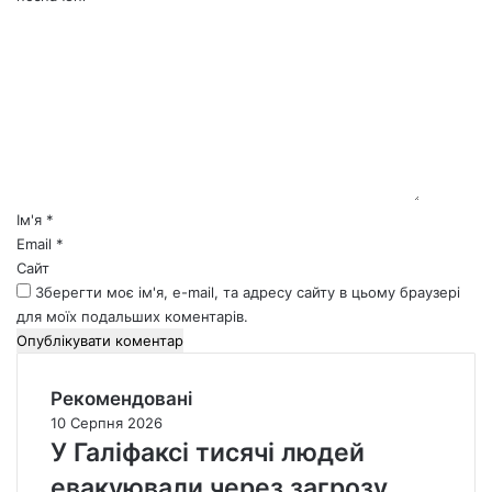
К
о
м
е
н
т
а
р
*
Ім'я
*
Email
*
Сайт
Зберегти моє ім'я, e-mail, та адресу сайту в цьому браузері
для моїх подальших коментарів.
Рекомендовані
10 Серпня 2026
У Галіфаксі тисячі людей
евакуювали через загрозу