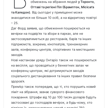
обмежень на зібрання людей
у Торонто,
Оттаві та регіоні Піл (Брамптон, Місісаґа
та Каледон)
. Від сьогодні у приміщенні може
знаходитися не більше 10 осіб, а на відкритому повітрі
– 25.
Даг Форд заявив, що обмеження поширюється на
вечірки на подвір’ях та збори в парках, але не
застосовуватиметься до ресторанів, барів та інших
підприємств, зокрема, кінотеатрів, тренажерних
залів, конференц-центрів, спортивних та мистецьких
заходів.
Нові настанови уряду Онтаріо також не поширюються
на весілля, що проводяться у бенкетних залах чи
конференц-центрах, які дотримуються заходів
соціального дистанціювання та інших правил безпеки
здоров’я.
Прем’єр також попередив, що ті, хто порушить новий
ліміт на зібрання, зазнає суворого фінансового
покарання. Штрафи від 10 до 100 тисяч доларів будуть
застосовані до господарів вечірок, а будь-кому, хто
відвідає їх, загрожуватиме штраф у розмірі 750