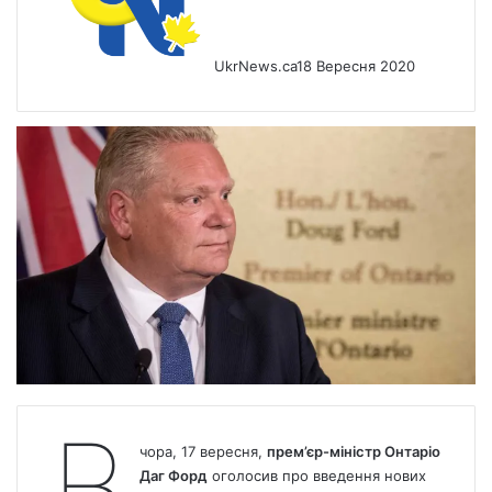
UkrNews.ca
18 Вересня 2020
В
чора, 17 вересня,
прем’єр-міністр Онтаріо
Даг Форд
оголосив
про введення нових