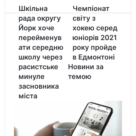
Шкільна
Чемпіонат
Шкільна
Чемпіонат
рада
світу
рада округу
світу з
округу
з
Йорк
хокею
Йорк хоче
хокею серед
хоче
серед
перейменув
юніорів 2021
перейменувати
юніорів
середню
2021
ати середню
року пройде
школу
року
школу через
в Едмонтоні
через
пройде
расистське
в
расистське
Новини за
минуле
Едмонтоні
минуле
темою
засновника
міста
засновника
міста