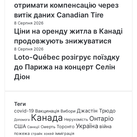
отримати компенсацію через
витік даних Canadian Tire
8 Серпня 2026
Ціни на оренду житла в Канаді
продовжують знижуватися
8 Серпня 2026
Loto-Québec розігрує поїздку
до Парижа на концерт Селін
Діон
Теги
Джастін Трюдо
covid-19
Вакцинація
Вибори
Канада
Онтаріо
Нерухомість
Допомога
Україна
США
війна
Торонто
Смерть
Санкції
пожежа
імміграція
страйк
хокей