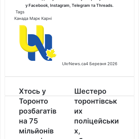
у
Facebook
,
Instagram,
Telegram
та
Threads
.
Tags
Канада
Марк Карні
UkrNews.ca
4 Березня 2026
Хтось
Шестеро
Хтось у
Шестеро
у
торонтівських
Торонто
торонтівськ
Торонто
поліцейських,
розбагатів
обвинувачених
розбагатів
их
на
у
на 75
поліцейськи
75
корупції,
мільйонів
не
мільйонів
х,
доларів
з’явилися