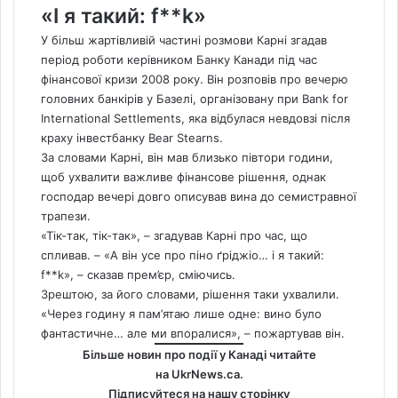
«І я такий: f**k»
У більш жартівливій частині розмови Карні згадав
період роботи керівником Банку Канади під час
фінансової кризи 2008 року. Він розповів про вечерю
головних банкірів у Базелі, організовану при Bank for
International Settlements, яка відбулася невдовзі після
краху інвестбанку Bear Stearns.
За словами Карні, він мав близько півтори години,
щоб ухвалити важливе фінансове рішення, однак
господар вечері довго описував вина до семистравної
трапези.
«Тік-так, тік-так», – згадував Карні про час, що
спливав. – «А він усе про піно ґріджіо… і я такий:
f**k», – сказав прем’єр, сміючись.
Зрештою, за його словами, рішення таки ухвалили.
«Через годину я пам’ятаю лише одне: вино було
фантастичне… але ми впоралися», – пожартував він.
Більше новин про події у Канаді читайте
на
UkrNews.ca
.
Підписуйтеся на нашу сторінку