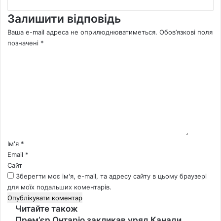
Залишити відповідь
Ваша e-mail адреса не оприлюднюватиметься.
Обов’язкові поля
позначені
*
К
о
м
е
н
т
а
р
*
Ім'я
*
Email
*
Сайт
Зберегти моє ім'я, e-mail, та адресу сайту в цьому браузері
для моїх подальших коментарів.
Читайте також
Close
Прем’єр Онтаріо закликав уряд Канади