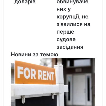
доларів
обвинуваче
на
перше
них у
судове
корупції, не
засідання
з’явилися на
перше
судове
засідання
Новини за темою