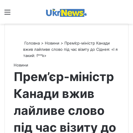
Меню
П
Головна
>
Новини
>
Прем’єр-міністр Канади
вжив лайливе слово під час візиту до Сіднея: «І я
такий: f**k»
Новини
Прем’єр-міністр
Канади вжив
лайливе слово
під час візиту до