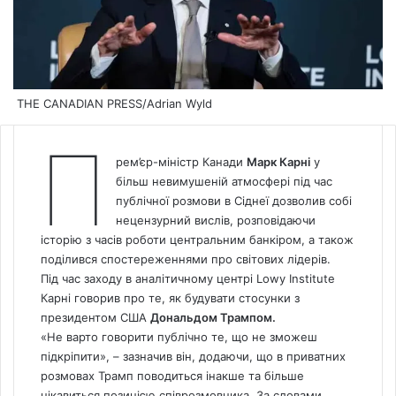
THE CANADIAN PRESS/Adrian Wyld
П
рем’єр-міністр Канади
Марк Карні
у
більш невимушеній атмосфері під час
публічної розмови в Сіднеї дозволив собі
нецензурний вислів, розповідаючи
історію з часів роботи центральним банкіром, а також
поділився спостереженнями про світових лідерів.
Під час заходу в аналітичному центрі Lowy Institute
Карні говорив про те, як будувати стосунки з
президентом США
Дональдом Трампом.
«Не варто говорити публічно те, що не зможеш
підкріпити», – зазначив він, додаючи, що в приватних
розмовах Трамп поводиться інакше та більше
цікавиться позицією співрозмовника. За словами