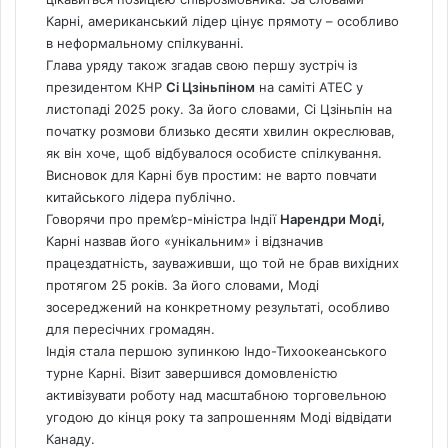
Карні, американський лідер цінує прямоту – особливо
в неформальному спілкуванні.
Глава уряду також згадав свою першу зустріч із
президентом КНР
Сі Цзіньпіном
на саміті АТЕС у
листопаді 2025 року. За його словами, Сі Цзіньпін на
початку розмови близько десяти хвилин окреслював,
як він хоче, щоб відбувалося особисте спілкування.
Висновок для Карні був простим: не варто повчати
китайського лідера публічно.
Говорячи про прем’єр-міністра Індії
Нарендри Моді,
Карні назвав його «унікальним» і відзначив
працездатність, зауваживши, що той не брав вихідних
протягом 25 років. За його словами, Моді
зосереджений на конкретному результаті, особливо
для пересічних громадян.
Індія стала першою зупинкою Індо-Тихоокеанського
турне Карні. Візит завершився домовленістю
активізувати роботу над масштабною торговельною
угодою до кінця року та запрошенням Моді відвідати
Канаду.