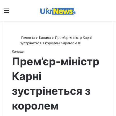
Меню
П
Головна
>
Канада
>
Прем’єр-міністр Карні
зустрінеться з королем Чарльзом III
Канада
Прем’єр-міністр
Карні
зустрінеться з
королем