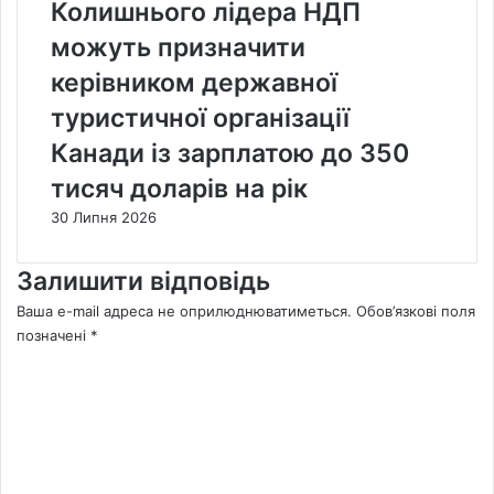
Колишнього лідера НДП
можуть призначити
керівником державної
туристичної організації
Канади із зарплатою до 350
тисяч доларів на рік
30 Липня 2026
Залишити відповідь
Ваша e-mail адреса не оприлюднюватиметься.
Обов’язкові поля
позначені
*
К
о
м
е
н
т