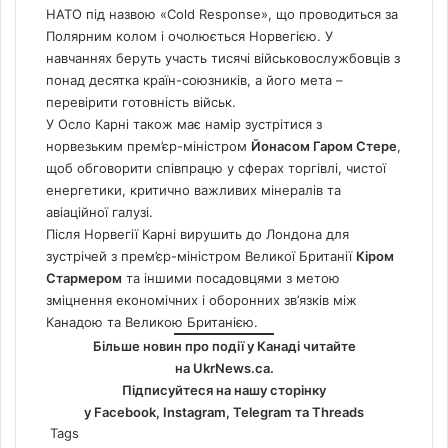
НАТО під назвою «Cold Response», що проводиться за
Полярним колом і очолюється Норвегією. У
навчаннях беруть участь тисячі військовослужбовців з
понад десятка країн-союзників, а його мета –
перевірити готовність військ.
У Осло Карні також має намір зустрітися з
норвезьким прем’єр-міністром
Йонасом Гаром Стере
,
щоб обговорити співпрацю у сферах торгівлі, чистої
енергетики, критично важливих мінералів та
авіаційної галузі.
Після Норвегії Карні вирушить до Лондона для
зустрічей з прем’єр-міністром Великої Британії
Кіром
Стармером
та іншими посадовцями з метою
зміцнення економічних і оборонних зв’язків між
Канадою та Великою Британією.
Більше новин про події у Канаді читайте
на
UkrNews.ca
.
Підписуйтеся на нашу сторінку
у
Facebook
,
Instagram,
Telegram
та
Threads
Tags