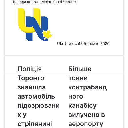
Канада
король
Марк Карні
Чарльз
UkrNews.ca
13 Березня 2026
Поліція
Більше
Поліція
Більше
Торонто
тонни
Торонто
тонни
знайшла
контрабандного
автомобіль
канабісу
знайшла
контрабанд
підозрюваних
вилучено
автомобіль
ного
у
в
стрілянині
аеропорту
підозрювани
канабісу
біля
«Торонто-
х у
вилучено в
американського
Пірсон»
консульства
стрілянині
аеропорту