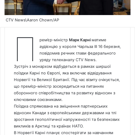
CTV News\Aaron Chown/AP
П
рем’єр-міністр
Марк Карні
матиме
аудієнцію у короля Чарльза III 16 березня,
повідомив речник глави федерального
уряду телеканалу CTV
News
.
Зустріч з монархом відбудеться в рамках ширшої
поїздки Карні по Європі, яка включає відвідування
Норвегії та Великої Британії. Під час візиту очікується,
що прем’єр-міністр зосередиться на питаннях
оборонного співробітництва та розвитку відносин з
ключовими союзниками.
Поїздка спрямована на зміцнення партнерських
відносин Канади з європейськими державами на тлі
зростання геополітичної напруженості та безпекових
викликів в Арктиці та країнах НАТО.
В Норвегії Карні планує спостерігати за навчанням