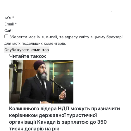
а
р
*
Ім'я
*
Email
*
Сайт
Зберегти моє ім'я, e-mail, та адресу сайту в цьому браузері
для моїх подальших коментарів.
Читайте також
Close
Колишнього лідера НДП можуть призначити
керівником державної туристичної
організації Канади із зарплатою до 350
тисяч доларів на рік