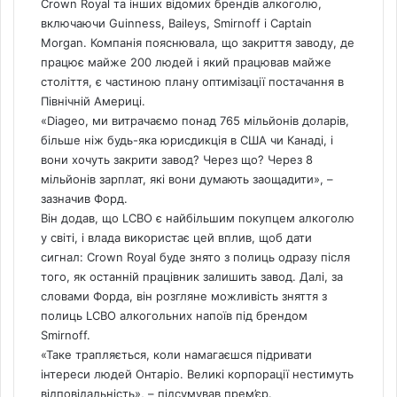
Crown Royal та інших відомих брендів алкоголю,
включаючи Guinness, Baileys, Smirnoff і Captain
Morgan.
Компанія пояснювала, що закриття заводу, де
працює майже 200 людей і який працював майже
століття, є частиною плану оптимізації постачання в
Північній Америці.
«Diageo, ми витрачаємо понад 765 мільйонів доларів,
більше ніж будь-яка юрисдикція в США чи Канаді, і
вони хочуть закрити завод? Через що? Через 8
мільйонів зарплат, які вони думають заощадити», –
зазначив Форд.
Він додав, що LCBO є найбільшим покупцем алкоголю
у світі, і влада використає цей вплив, щоб дати
сигнал: Crown Royal буде знято з полиць одразу після
того, як останній працівник залишить завод. Далі, за
словами Форда, він розгляне можливість зняття з
полиць LCBO алкогольних напоїв під брендом
Smirnoff.
«Таке трапляється, коли намагаєшся підривати
інтереси людей Онтаріо. Великі корпорації нестимуть
відповідальність», – підсумував прем’єр.