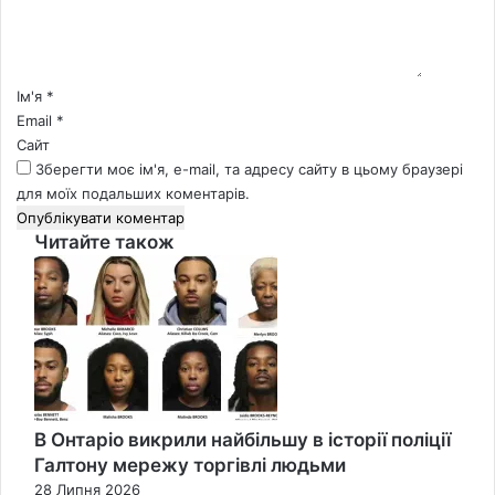
т
а
р
*
Ім'я
*
Email
*
Сайт
Зберегти моє ім'я, e-mail, та адресу сайту в цьому браузері
для моїх подальших коментарів.
Читайте також
Close
В Онтаріо викрили найбільшу в історії поліції
Галтону мережу торгівлі людьми
28 Липня 2026