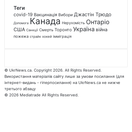
Теги
Джастін Трюдо
covid-19
Вакцинація
Вибори
Канада
Онтаріо
Нерухомість
Допомога
Україна
США
війна
Торонто
Смерть
Санкції
пожежа
імміграція
страйк
хокей
© UkrNews.ca. Copyright 2026. All Rights Reserved.
Використання матеріалів сайту лише за умови посилання (для
інтернет-видань - гіперпосилання) на UkrNews.ca не нижче
третього абзацу
© 2026 Mediatrade All Rights Reserved.
Facebook
YouTube
Instagram
Telegram
Facebook
X
WhatsApp
Google
Threads
Telegram
Viber
Back
News