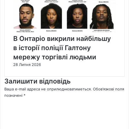
В Онтаріо викрили найбільшу
в історії поліції Галтону
мережу торгівлі людьми
28 Липня 2026
Залишити відповідь
Ваша e-mail адреса не оприлюднюватиметься.
Обов’язкові поля
позначені
*
К
о
м
е
н