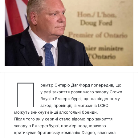
П
рем’єр Онтаріо
Даг Форд
попередив, що
у разі закриття розливного заводу Crown
Royal в Емгертсбурзі, що на південному
заході провінції, із магазинів LCBO
можуть зникнути інші алкогольні бренди.
Після того як
у серпні стало відомо про закриття
заводу в Емгерстбурзі, прем’єр неодноразово
критикував британську компанію Diageo, власника