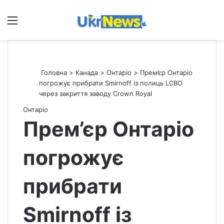
Меню
П
Головна
>
Канада
>
Онтаріо
>
Прем’єр Онтаріо
погрожує прибрати Smirnoff із полиць LCBO
через закриття заводу Crown Royal
Онтаріо
Прем’єр Онтаріо
погрожує
прибрати
Smirnoff із