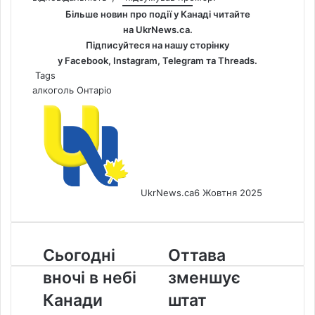
Більше новин про події у Канаді читайте
на
UkrNews.ca
.
Підписуйтеся на нашу сторінку
у
Facebook
,
Instagram,
Telegram
та
Threads
.
Tags
алкоголь
Онтаріо
UkrNews.ca
6 Жовтня 2025
Сьогодні
Оттава
Сьогодні
Оттава
вночі
зменшує
вночі в небі
зменшує
в
штат
небі
паспортної
Канади
штат
Канади
служби