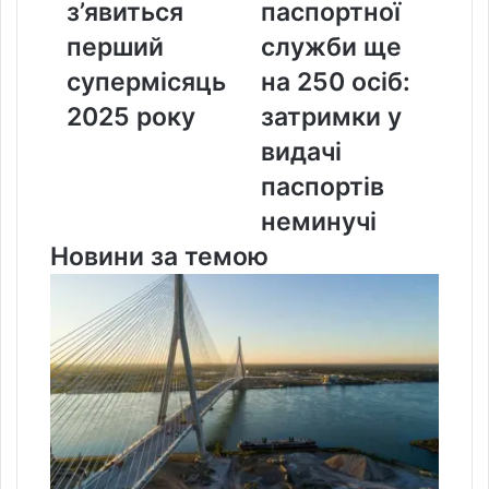
з’явиться
паспортної
з’явиться
ще
перший
на
перший
служби ще
супермісяць
250
супермісяць
на 250 осіб:
2025
осіб:
року
затримки
2025 року
затримки у
у
видачі
видачі
паспортів
паспортів
неминучі
неминучі
Новини за темою