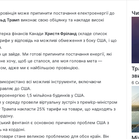
Чи
провінція може припинити постачання електроенергії до
Clo
льд Трамп
виконає свою обіцянку та накладе високі
терка фінансів Канади
Христя Фріланд
складе список
рифи у відповідь на можливі обмеження з боку США, і що
в.
 це зайде. Ми готові припинити постачання енергії, які
 не хочу, щоб це сталося, але моя головна мета —
алом, адже ми є найбільшою провінцією.
Тр
зв
е використано всі можливі інструменти, включаючи
6 С
правляє до США.
ероенергією 1,5 мільйона будинків у США.
и у середу провели віртуальну зустріч з прем’єр-міністром
 Трампа накласти 25% тарифи на товари, що надходять з
ордону.
адський фентаніл є основною причиною проблем США з
 на кордоні.
 товари стане великою проблемою для обох країн. Він
Мі