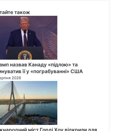
тайте також
se
амп назвав Канаду «підлою» та
инуватив її у «пограбуванні» США
ерпня 2026
жнародний міст Горді Хоу відкрили для