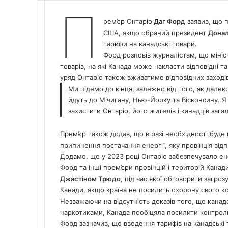
П
рем’єр Онтаріо
Даг Форд
заявив, що 
США, якщо обраний президент
Дона
тарифи на канадські товари.
Форд розповів журналістам, що мініс
товарів, на які
Канада
може накласти відповідні та
уряд Онтаріо також вживатиме відповідних заході
Ми підемо до кінця, залежно від того, як далеко
йдуть до Мічигану, Нью-Йорку та Вісконсину. Я
захистити Онтаріо, його жителів і канадців заг
Прем’єр також додав, що в разі необхідності буд
припинення постачання енергії, яку провінція від
Додамо, що у 2023 році Онтаріо забезпечувало ен
Форд та інші прем’єри провінцій і територій Канад
Джастіном Трюдо
, під час якої обговорити
загрозу
Канади,
якщо країна не посилить охорону свого к
Незважаючи на відсутність доказів того, що кан
наркотиками, Канада пообіцяла посилити контроль
Форд зазначив, що введення тарифів на канадські