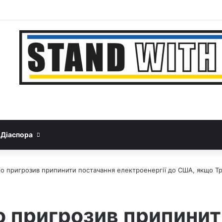
Facebook
YouTube
Instagram
Telegram
Sideb
Google News
Threads
Діаспора
іо пригрозив припинити постачання електроенергії до США, якщо Тр
о пригрозив припинит