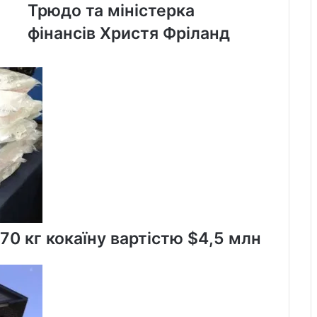
Канаді:
Трюдо та міністерка
у
фінансів Христя Фріланд
відставку
пішла
заступниця
Трюдо
та
міністерка
фінансів
Христя
Фріланд
170 кг кокаїну вартістю $4,5 млн