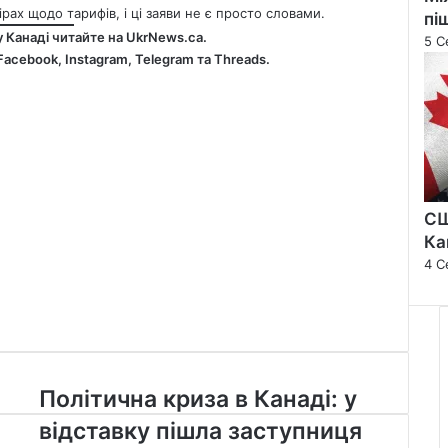
рах щодо тарифів, і ці заяви не є просто словами.
пі
у Канаді читайте на
UkrNews.ca
.
5 С
Facebook
,
Instagram,
Telegram
та
Threads
.
СШ
Ка
4 С
Політична
Політична криза в Канаді: у
криза
відставку пішла заступниця
в