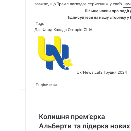
вважає, що Трамп виглядає серйозним у своїх намі
Більше новин про події 
Підписуйтеся на нашу сторінку у
Tags
Даг Форд
Канада
Онтаріо
США
UkrNews.ca
12 Грудня 2024
Facebook
X
LinkedIn
Tumblr
Pinterest
Reddit
Pocket
Messenger
Messenger
WhatsApp
Telegram
Viber
Share
Print
via
Поділитися
Facebook
X
LinkedIn
Tumblr
Pinterest
Reddit
Pocket
Messenger
Messenger
WhatsApp
Telegram
Viber
Email
Share
Print
via
Email
Колишня
Колишня прем’єрка
прем’єрка
Альберти та лідерка нових
Альберти