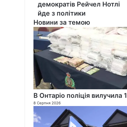
та
демократів Рейчел Нотлі
лідерка
йде з політики
нових
демократів
Новини за темою
Рейчел
Нотлі
йде
з
політики
В Онтаріо поліція вилучила 
8 Серпня 2026