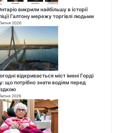
Онтаріо викрили найбільшу в історії
ліції Галтону мережу торгівлі людьми
Липня 2026
огодні відкривається міст імені Горді
у: що потрібно знати водіям перед
їздкою
Липня 2026