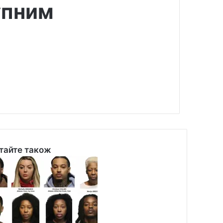
упним
тайте також
se