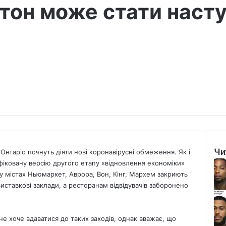
тон може стати наст
Чи
Онтаріо почнуть діяти нові коронавірусні обмеження. Як і
Clo
іковану версію другого етапу «відновлення економіки»
і у містах Ньюмаркет, Аврора, Вон, Кінг, Мархем закриють
виставкові заклади, а ресторанам відвідувачів заборонено
н не хоче вдаватися до таких заходів, однак вважає, що