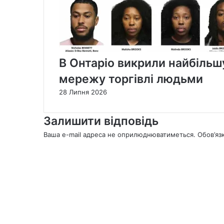
В Онтаріо викрили найбільшу 
мережу торгівлі людьми
28 Липня 2026
Залишити відповідь
Ваша e-mail адреса не оприлюднюватиметься.
Обов’яз
К
о
м
е
н
т
а
р