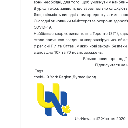
вони необхідні, для того, щоб уникнути у найбл
В уряді також заявили, що зараз пильно слідкують
Якщо кількість випадків там продовжуватиме зроста
Сьогодні чиновники міністерства охорони здоров’
COVID-19.
Найбільше хворих виявляють в Торонто (374), однак
стало причиною введення «коронавірусних» обмеж
У регіоні Піл та Оттаві, у яких нові заходи безпек
відповідно 107 та 70 нових заражень.
Більше новин про події 
Підписуйтеся на 
Tags
covid-19
York Region
Дуглас Форд
UkrNews.ca
17 Жовтня 2020
Facebook
X
LinkedIn
Tumblr
Pinterest
Reddit
Pocket
Messenger
Messenger
WhatsApp
Telegram
Viber
Share
Print