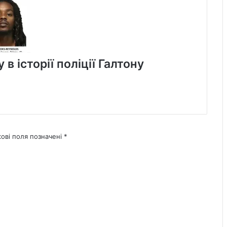
в історії поліції Галтону
кові поля позначені
*