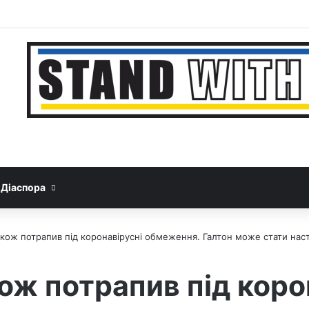
Facebook
YouTube
Instagram
Telegram
Sideba
Google News
Threads
Діаспора
акож потрапив під коронавірусні обмеження. Галтон може стати на
ож потрапив під коро