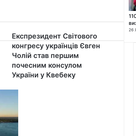
11
ви
26 
Експрезидент
Експрезидент Світового
Світового
конгресу українців Євген
конгресу
українців
Чолій став першим
Євген
почесним консулом
Чолій
став
України у Квебеку
першим
почесним
консулом
України
у
Квебеку