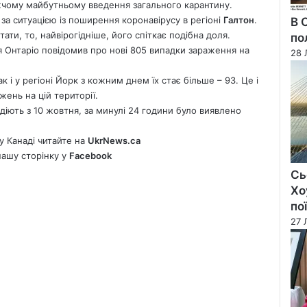
ижчому майбутньому введення загального карантину.
 за ситуацією із поширення коронавірусу в регіоні
Галтон
.
В 
ти, то, найвірогідніше, його спіткає подібна доля.
по
я Онтаріо повідомив про нові 805 випадки зараження на
28 
 і у регіоні Йорк з кожним днем їх стає більше – 93. Це і
ень на цій території.
и діють з 10 жовтня, за минулі 24 години було виявлено
у Канаді читайте на
UkrNews.ca
нашу сторінку у
Facebook
Сь
Хо
по
27 