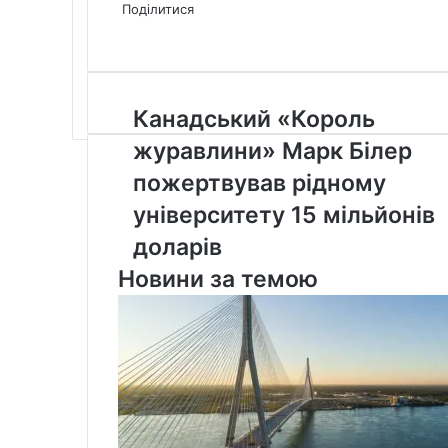
via
Поділитися
Facebook
X
LinkedIn
Tumblr
Pinterest
Reddit
Pocket
Messenger
Messenger
WhatsApp
Telegram
Viber
Email
Share
Print
via
Email
Канадський
Канадський «Король
«Король
журавлини» Марк Білер
журавлини»
Марк
пожертвував рідному
Білер
університету 15 мільйонів
пожертвував
рідному
доларів
університету
Новини за темою
15
мільйонів
доларів