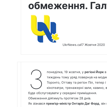
обмеження. Гал
UkrNews.ca
17 Жовтня 2020
З
понеділка, 19 жовтня, у
регіоні Йорк
в 
тиждень тому уряд повернув на модиф
Торонто, Оттаву та регіон Піл, тепер 
кінотеатри, тренажерні зали, казино, 
буде обслуговувати у середині приміщення.
Обмеження діятимуть протягом 28 днів.
Як зізнався
прем’єр-міністр Онтаріо Даг Форд
, ві