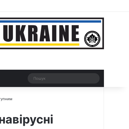
r
Рандомна новина
Switch skin
Пошук
ступним
навірусні