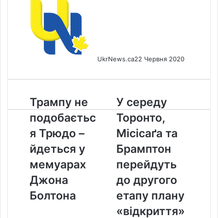
UkrNews.ca
22 Червня 2020
Трампу
У
Трампу не
У середу
не
середу
подобаєтьс
Торонто,
подобається
Торонто,
Трюдо
Місісаґа
я Трюдо –
Місісаґа та
–
та
йдеться у
Брамптон
йдеться
Брамптон
у
перейдуть
мемуарах
перейдуть
мемуарах
до
Джона
до другого
Джона
другого
Болтона
етапу
Болтона
етапу плану
плану
«відкриття»
«відкриття»