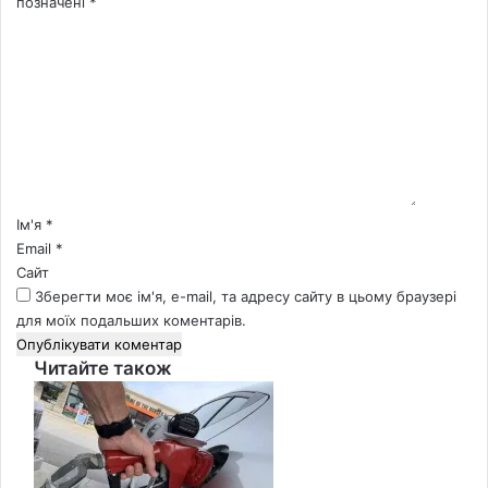
позначені
*
К
о
м
е
н
т
а
р
*
Ім'я
*
Email
*
Сайт
Зберегти моє ім'я, e-mail, та адресу сайту в цьому браузері
для моїх подальших коментарів.
Читайте також
Close