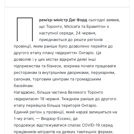
П
рем’єр-міністр Даг Форд
сьогодні заявив,
що Торонто, Місісаґа та Брамптон з
наступної середи, 24 червня,
приєднаються до решти регіонів
провінції, яким раніше було дозволено перейти до
другого етапу плану «відкриття» Онтаріо. Це
дозволяє і у цих містах відкрити деякі інші
підприємства та бізнеси, зокрема почати працювати
ресторанам із внутрішніми двориками, перукарням,
салонам, торговим центрам та громадським
басейнам.
Нагадаємо, більша частина Великого Торонто
«відкрилася» 19 червня. Тижднем раніше до другого
етапу перейшла більша територія Онтаріо.
Єдиний регіон у провінції, який наразі залишиться на
1-му етапі, — Віндзор-Ессекс, де
продовжує відстежуватися спалах COVID-19 серед
працівників-мігрантів на деяких тамтешніх фермах.