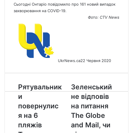
Сьогодні Онтаріо повідомило про 161 новий випадок
захворювання на COVID-19.
Фото: CTV
News
UkrNews.ca
22 Червня 2020
Рятувальники
Зеленський
Рятувальник
Зеленський
повернулися
не
и
не відповів
на
відповів
6
на
повернулис
на питання
пляжів
питання
я на 6
The Globe
Торонто
The
Globe
пляжів
and Mail, чи
and