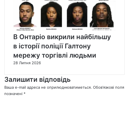
В Онтаріо викрили найбільшу
в історії поліції Галтону
мережу торгівлі людьми
28 Липня 2026
Залишити відповідь
Ваша e-mail адреса не оприлюднюватиметься.
Обов’язкові поля
позначені
*
К
о
м
е
н