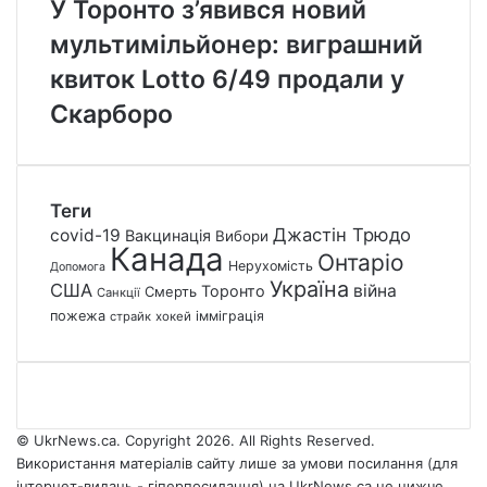
У Торонто з’явився новий
мультимільйонер: виграшний
квиток Lotto 6/49 продали у
Скарборо
Теги
Джастін Трюдо
covid-19
Вакцинація
Вибори
Канада
Онтаріо
Нерухомість
Допомога
Україна
США
війна
Торонто
Смерть
Санкції
пожежа
імміграція
страйк
хокей
© UkrNews.ca. Copyright 2026. All Rights Reserved.
Використання матеріалів сайту лише за умови посилання (для
інтернет-видань - гіперпосилання) на UkrNews.ca не нижче