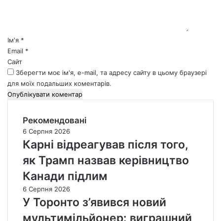
т
а
р
*
Ім'я
*
Email
*
Сайт
Зберегти моє ім'я, e-mail, та адресу сайту в цьому браузері
для моїх подальших коментарів.
Рекомендовані
6 Серпня 2026
Карні відреагував після того,
як Трамп назвав керівництво
Канади підлим
6 Серпня 2026
У Торонто з’явився новий
мультимільйонер: виграшний