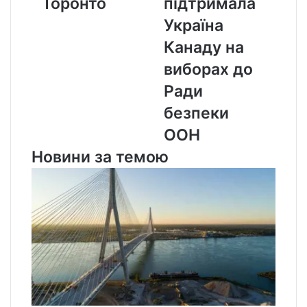
Торонто
підтримала
Mail,
чи
Україна
підтримала
Канаду на
Україна
Канаду
виборах до
на
Ради
виборах
до
безпеки
Ради
ООН
безпеки
ООН
Новини за темою