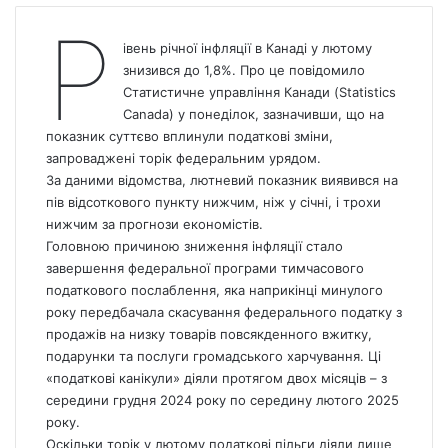
Р
івень річної інфляції в Канаді у лютому
знизився до 1,8%. Про це повідомило
Статистичне управління Канади (Statistics
Canada
) у понеділок, зазначивши, що на
показник суттєво вплинули податкові зміни,
запроваджені торік федеральним урядом.
За даними відомства, лютневий показник виявився на
пів відсоткового пункту нижчим, ніж у січні, і трохи
нижчим за прогнози економістів.
Головною причиною зниження інфляції стало
завершення федеральної програми тимчасового
податкового послаблення, яка наприкінці минулого
року передбачала скасування федерального податку з
продажів на низку товарів повсякденного вжитку,
подарунки та послуги громадського харчування. Ці
«податкові канікули» діяли протягом двох місяців – з
середини грудня 2024 року по середину лютого 2025
року.
Оскільки торік у лютому податкові пільги діяли лише