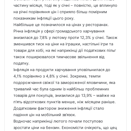
частину місяця, тоді як у січні – повністю, це вплинуло
на річні порівняння цін і сприяло більш помірним
показникам інфляції цього року.
Найбільше це позначилося на цінах у ресторанах.
Річна інфляція у сфері громадського харчування
знизилася до 7,8% у лютому проти 12,3% у січні. Також
зменшився тиск на ціни на іграшки, настільні ігри та
товари для хобі, на які наприкінці дії податкових пільг
також поширювалося тимчасове звільнення від
податку.
Інфляція на продукти харчування уповільнилася до
4,1% порівняно з 4,8% у січні. Зокрема, темпи
подорожчання свіжої та замороженої яловичини, яка
тривалий час була одним із найбільш проблемних
товарів для покупців, знизилися до 13,9% – майже на
п’ять відсоткових пунктів менше, ніж місяцем раніше.
Додатковим фактором зниження інфляції стало
падіння цін на мобільний зв’язок.
Водночас наприкінці лютого почали поступово
зростати ціни на бензин. Економісти очікують, що цец