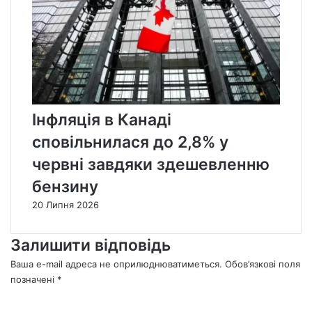
Інфляція в Канаді
сповільнилася до 2,8% у
червні завдяки здешевленню
бензину
20 Липня 2026
Залишити відповідь
Ваша e-mail адреса не оприлюднюватиметься.
Обов’язкові поля
позначені
*
К
о