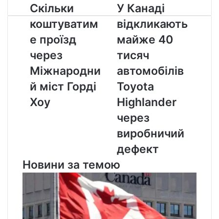
Скільки
У
Скільки
У Канаді
коштуватиме
Канаді
коштуватим
відкликають
проїзд
відкликають
через
майже
е проїзд
майже 40
Міжнародний
40
через
тисяч
міст
тисяч
Горді
автомобілів
Міжнародни
автомобілів
Хоу
Toyota
й міст Горді
Toyota
Highlander
через
Хоу
Highlander
виробничий
через
дефект
виробничий
дефект
Новини за темою