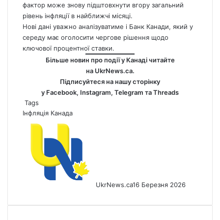
фактор може знову підштовхнути вгору загальний
рівень інфляції в найближчі місяці.
Нові дані уважно аналізуватиме і Банк Канади, який у
середу має оголосити чергове рішення щодо
ключової процентної ставки.
Більше новин про події у Канаді читайте
на
UkrNews.ca
.
Підписуйтеся на нашу сторінку
у
Facebook
,
Instagram,
Telegram
та
Threads
Tags
Інфляція
Канада
UkrNews.ca
16 Березня 2026