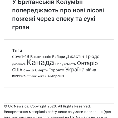
У Британській Колумбії
попереджають про нові лісові
пожежі через спеку та сухі
грози
Теги
Джастін Трюдо
covid-19
Вакцинація
Вибори
Канада
Онтаріо
Нерухомість
Допомога
Україна
США
війна
Торонто
Смерть
Санкції
пожежа
імміграція
страйк
хокей
© UkrNews.ca. Copyright 2026. All Rights Reserved.
Використання матеріалів сайту лише за умови посилання (для
інтернет-видань - гіперпосилання) на UkrNews.ca не нижче