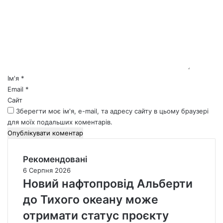
м
е
н
т
а
р
*
Ім'я
*
Email
*
Сайт
Зберегти моє ім'я, e-mail, та адресу сайту в цьому браузері
для моїх подальших коментарів.
Рекомендовані
6 Серпня 2026
Новий нафтопровід Альберти
до Тихого океану може
отримати статус проєкту