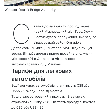
Windsor-Detroit Bridge Authority
С
тала відома вартість проїзду
через
новий Міжнародний міст Горді Хоу –
шестисмугове сполучення, яке з’єднає
віндзорський район Онтаріо з
Детройтом (Мічиган).
Міст планують відкрити цієї
весни. Він забезпечить пряме шосейне сполучення
між шосе 401 в Онтаріо та міжштатною
автомагістраллю 75 у Мічигані.
Тарифи для легкових
автомобілів
Водії легкових автомобілів платитимуть C$8 або
US$5,75 за один проїзд мостом.
Ті, хто зареєстрований у програмі Breakaway,
отримають знижку 25%, і вартість проїзду знизиться
до C$6 або US$4,35.