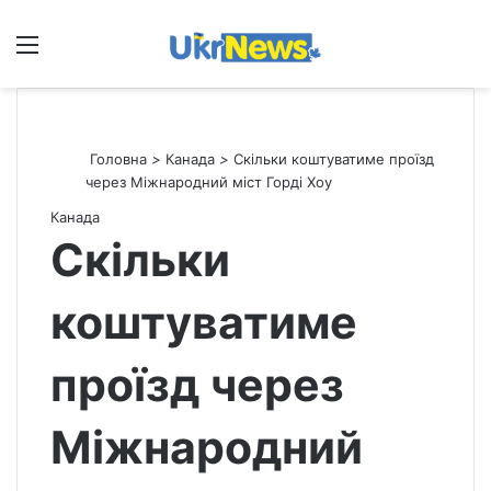
Меню
П
Головна
>
Канада
>
Скільки коштуватиме проїзд
через Міжнародний міст Горді Хоу
Канада
Скільки
коштуватиме
проїзд через
Міжнародний