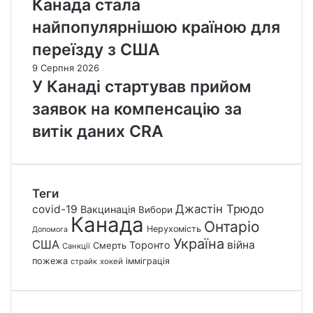
Канада стала
найпопулярнішою країною для
переїзду з США
9 Серпня 2026
У Канаді стартував прийом
заявок на компенсацію за
витік даних CRA
Теги
Джастін Трюдо
covid-19
Вакцинація
Вибори
Канада
Онтаріо
Нерухомість
Допомога
Україна
США
війна
Торонто
Смерть
Санкції
пожежа
імміграція
страйк
хокей