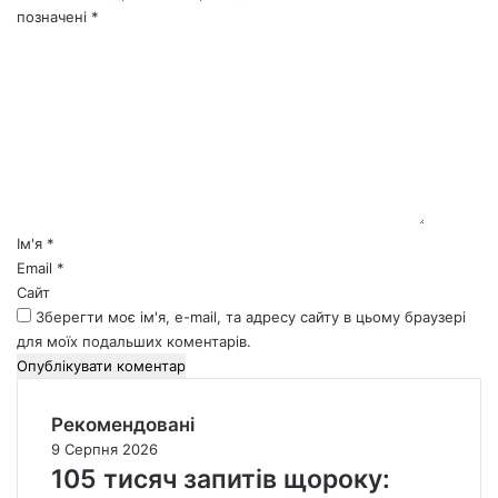
позначені
*
К
о
м
е
н
т
а
р
*
Ім'я
*
Email
*
Сайт
Зберегти моє ім'я, e-mail, та адресу сайту в цьому браузері
для моїх подальших коментарів.
Рекомендовані
9 Серпня 2026
105 тисяч запитів щороку: