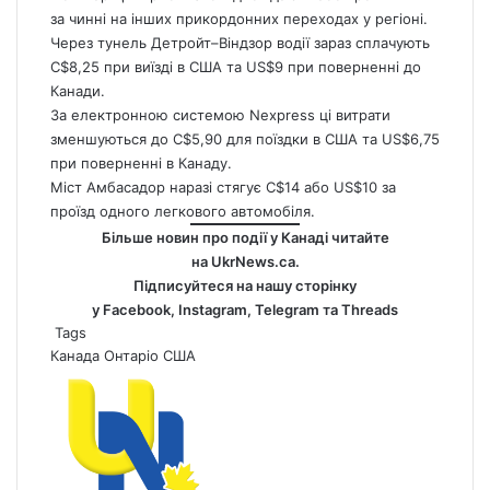
за чинні на інших прикордонних переходах у регіоні.
Через тунель Детройт–Віндзор водії зараз сплачують
C$8,25 при виїзді в США та US$9 при поверненні до
Канади.
За електронною системою Nexpress ці витрати
зменшуються до C$5,90 для поїздки в США та US$6,75
при поверненні в Канаду.
Міст Амбасадор наразі стягує C$14 або US$10 за
проїзд одного легкового автомобіля.
Більше новин про події у Канаді читайте
на
UkrNews.ca
.
Підписуйтеся на нашу сторінку
у
Facebook
,
Instagram,
Telegram
та
Threads
Tags
Канада
Онтаріо
США