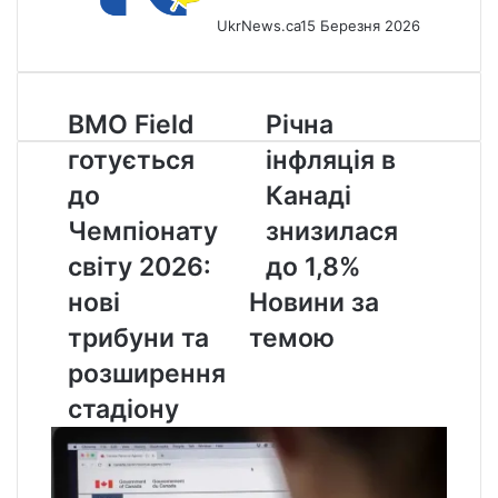
UkrNews.ca
15 Березня 2026
BMO
Річна
BMO Field
Річна
Field
інфляція
готується
інфляція в
готується
в
до
Канаді
до
Канаді
Чемпіонату
знизилася
Чемпіонату
знизилася
світу
до
2026:
1,8%
світу 2026:
до 1,8%
нові
нові
Новини за
трибуни
та
трибуни та
темою
розширення
розширення
стадіону
стадіону