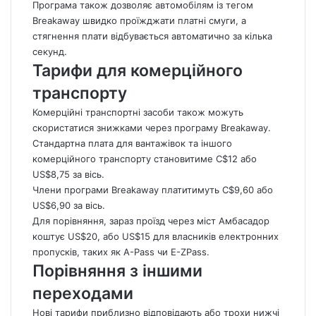
Програма також дозволяє автомобілям із тегом
Breakaway швидко проїжджати платні смуги, а
стягнення плати відбувається автоматично за кілька
секунд.
Тарифи для комерційного
транспорту
Комерційні транспортні засоби також можуть
скористатися знижками через програму Breakaway.
Стандартна плата для вантажівок та іншого
комерційного транспорту становитиме C$12 або
US$8,75 за вісь.
Члени програми Breakaway платитимуть C$9,60 або
US$6,90 за вісь.
Для порівняння, зараз проїзд через міст Амбасадор
коштує US$20, або US$15 для власників електронних
пропусків, таких як A-Pass чи E-ZPass.
Порівняння з іншими
переходами
Нові тарифи приблизно відповідають або трохи нижчі