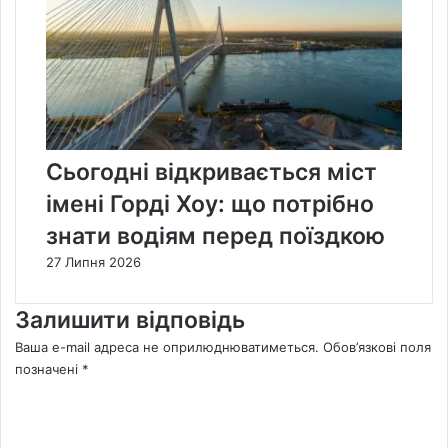
Сьогодні відкривається міст
імені Горді Хоу: що потрібно
знати водіям перед поїздкою
27 Липня 2026
Залишити відповідь
Ваша e-mail адреса не оприлюднюватиметься.
Обов’язкові поля
позначені
*
К
о
м