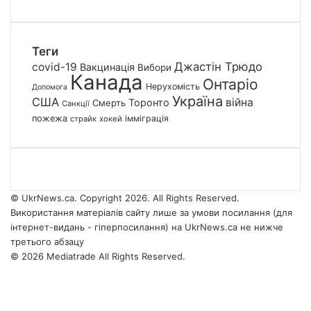
Теги
Джастін Трюдо
covid-19
Вакцинація
Вибори
Канада
Онтаріо
Нерухомість
Допомога
Україна
США
війна
Торонто
Смерть
Санкції
пожежа
імміграція
страйк
хокей
© UkrNews.ca. Copyright 2026. All Rights Reserved.
Використання матеріалів сайту лише за умови посилання (для
інтернет-видань - гіперпосилання) на UkrNews.ca не нижче
третього абзацу
© 2026 Mediatrade All Rights Reserved.
Facebook
YouTube
Instagram