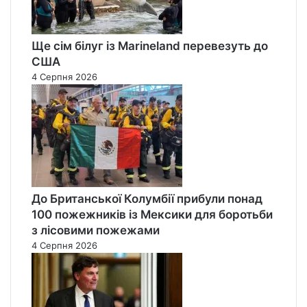
Ще сім білуг із Marineland перевезуть до
США
4 Серпня 2026
До Британської Колумбії прибули понад
100 пожежників із Мексики для боротьби
з лісовими пожежами
4 Серпня 2026