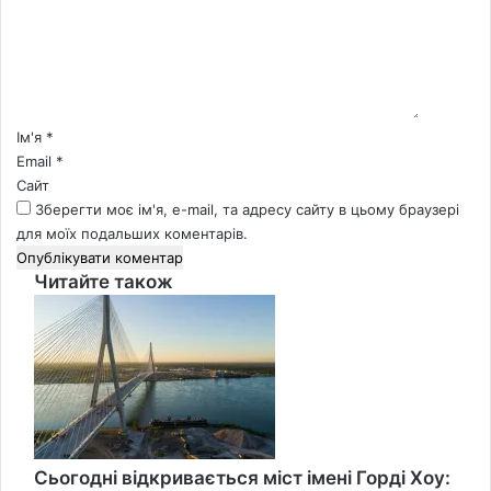
е
н
т
а
р
*
Ім'я
*
Email
*
Сайт
Зберегти моє ім'я, e-mail, та адресу сайту в цьому браузері
для моїх подальших коментарів.
Читайте також
Close
Сьогодні відкривається міст імені Горді Хоу: