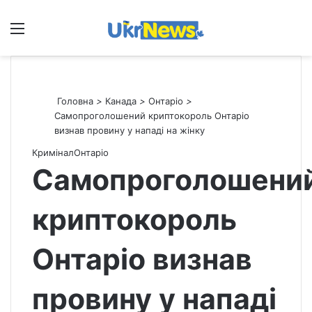
Меню
П
Головна
>
Канада
>
Онтаріо
>
Самопроголошений криптокороль Онтаріо
визнав провину у нападі на жінку
Кримінал
Онтаріо
Самопроголошени
криптокороль
Онтаріо визнав
провину у нападі