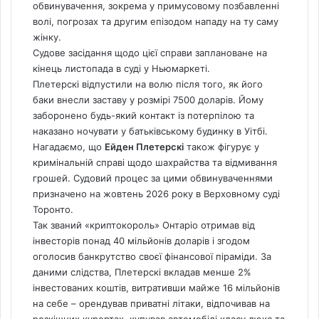
обвинувачення, зокрема у примусовому позбавленні
волі, погрозах та другим епізодом нападу на ту саму
жінку.
Судове засідання щодо цієї справи заплановане на
кінець листопада в суді у Ньюмаркеті.
Плетерскі відпустили на волю після того, як його
баки внесли заставу у розмірі 7500 доларів. Йому
заборонено будь-який контакт із потерпілою та
наказано ночувати у батьківському будинку в Уітбі.
Нагадаємо, що
Ейден Плетерскі
також фігурує у
кримінальній справі щодо шахрайства та відмивання
грошей. Судовий процес за цими обвинуваченнями
призначено на жовтень 2026 року в Верховному суді
Торонто.
Так званий «криптокороль» Онтаріо отримав від
інвесторів понад 40 мільйонів доларів і згодом
оголосив банкрутство своєї фінансової піраміди.
За
даними слідства, Плетерскі вкладав менше 2%
інвестованих коштів, витративши майже 16 мільйонів
на себе – орендував приватні літаки, відпочивав на
розкішних курортах, купував автомобілі класу люкс та