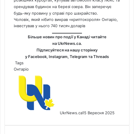
орендував будинок на березі озера. Він заперечує
будь-яку провину у справі про шахрайство.
Чоловік, який нібито викрав «криптокороля» Онтаріо,
інвестував у нього 740 тисяч доларів
Більше новин про події у Канаді читайте
на
UkrNews.ca
.
Підписуйтеся на нашу сторінку
у
Facebook
,
Instagram,
Telegram
та
Threads
Tags
Онтаріо
UkrNews.ca
15 Вересня 2025