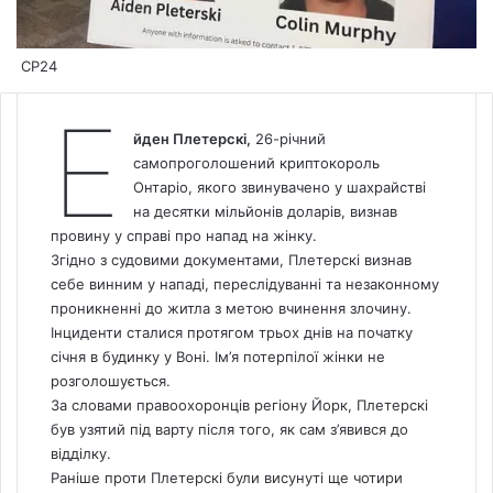
СP24
Е
йден Плетерскі,
26-річний
самопроголошений криптокороль
Онтаріо, якого звинувачено у шахрайстві
на десятки мільйонів доларів, визнав
провину у справі про напад на жінку.
Згідно з судовими документами, Плетерскі визнав
себе винним у нападі, переслідуванні та незаконному
проникненні до житла з метою вчинення злочину.
Інциденти сталися протягом трьох днів на початку
січня в будинку у Воні. Ім’я потерпілої жінки не
розголошується.
За словами правоохоронців регіону Йорк, Плетерскі
був узятий під варту після того, як сам з’явився до
відділку.
Раніше проти Плетерскі були висунуті ще чотири