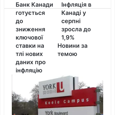
Банк
Інфляція
Банк Канади
Інфляція в
Канади
в
готується
Канаді у
готується
Канаді
до
у
до
серпні
зниження
серпні
зниження
зросла до
ключової
зросла
ставки
до
ключової
1,9%
на
1,9%
ставки на
Новини за
тлі
нових
тлі нових
темою
даних
даних про
про
інфляцію
інфляцію