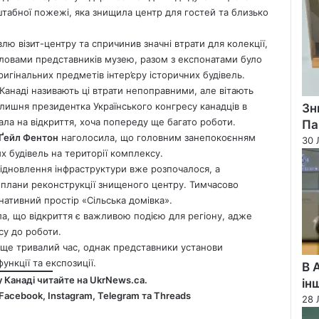
сштабної пожежі, яка знищила центр для гостей та близько
влю візит-центру та спричинив значні втрати для колекції,
ловами представників музею, разом з експонатами було
ригінальних предметів інтер’єру історичних будівель.
 Канаді називають ці втрати непоправними, але вітають
олишня президентка Українського конгресу канадців в
Зн
ала на відкриття, хоча попереду ще багато роботи.
Па
Ґейл Фентон
наголосила, що головним занепокоєнням
30 
х будівель на території комплексу.
ідновлення інфраструктури вже розпочалося, а
 плани реконструкції знищеного центру. Тимчасово
нативний простір «Сільська домівка».
а, що відкриття є важливою подією для регіону, адже
су до роботи.
 ще тривалий час, однак представники установи
ункції та експозиції.
В 
у Канаді читайте на
UkrNews.ca
.
ін
Facebook
,
Instagram,
Telegram
та
Threads
28 