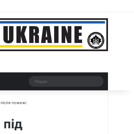
ar
Рандомна новина
Switch skin
Пошук
 після пожежі
 під