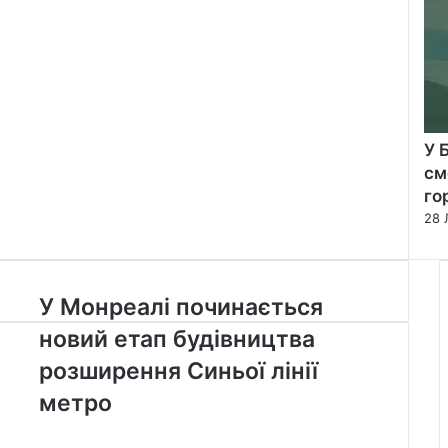
У 
см
го
28 
У
У Монреалі починається
Монреалі
новий етап будівництва
починається
новий
розширення Синьої лінії
етап
метро
будівництва
розширення
Синьої