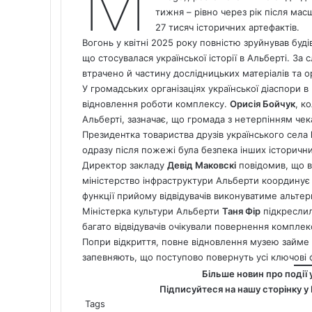
М
тижня – рівно через рік після ма
27 тисяч історичних артефактів.
Вогонь у квітні 2025 року повністю зруйнував буді
що стосувалася української історії в Альберті.
За с
втрачено й частину дослідницьких матеріалів та о
У громадських організаціях української діаспори в
відновлення роботи комплексу.
Орисія Бойчук
, к
Альберті, зазначає, що громада з нетерпінням чек
Президентка товариства друзів українського села
одразу після пожежі була безпека інших історични
Директор закладу
Девід Маковскі
повідомив, що в
міністерство інфраструктури Альберти координує
функції прийому відвідувачів виконуватиме альтер
Міністерка культури Альберти
Таня Фір
підкреслил
багато відвідувачів очікували повернення комплек
Попри відкриття, повне відновлення музею займе
запевняють, що поступово повернуть усі ключові ф
Більше новин про події 
Підписуйтеся на нашу сторінку у
Tags