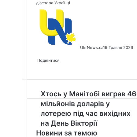
діаспора
Українці
UkrNews.ca
19 Травня 2026
Facebook
X
LinkedIn
Tumblr
Pinterest
Reddit
Pocket
Messenger
Messenger
WhatsApp
Telegram
Viber
Share
Print
via
Поділитися
Facebook
X
LinkedIn
Tumblr
Pinterest
Reddit
Pocket
Messenger
Messenger
WhatsApp
Telegram
Viber
Email
Share
Print
via
Email
Хтось
Хтось у Манітобі виграв 46
у
мільйонів доларів у
Манітобі
виграв
лотерею під час вихідних
46
на День Вікторії
мільйонів
доларів
Новини за темою
у