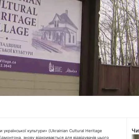
Чи
країнської культури» (Ukrainian Cultural Heritage
Clo
 Едмонтона, знову відкривається для відвідувачів цього