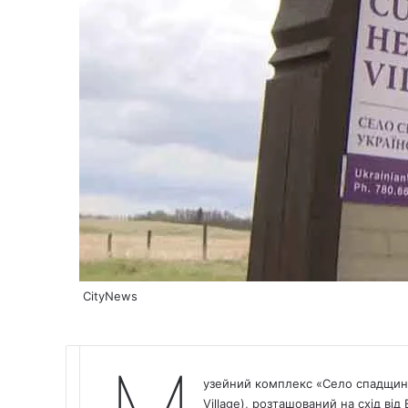
CityNews
узейний комплекс «Село спадщини у
Village), розташований на схід від