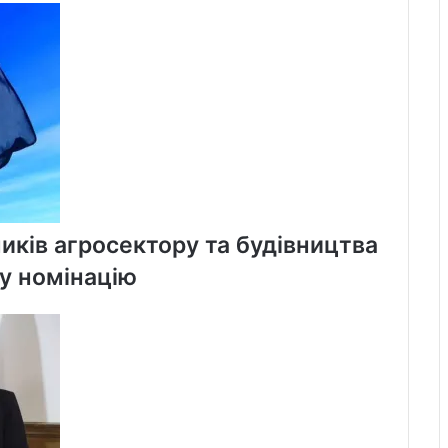
лінії
метро
иків агросектору та будівництва
ну номінацію