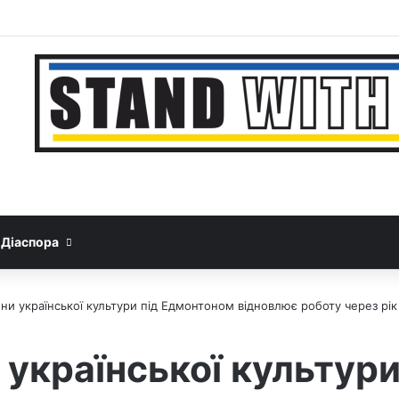
Facebook
YouTube
Instagram
Telegram
Sideb
Google News
Threads
Діаспора
и української культури під Едмонтоном відновлює роботу через рік
української культури