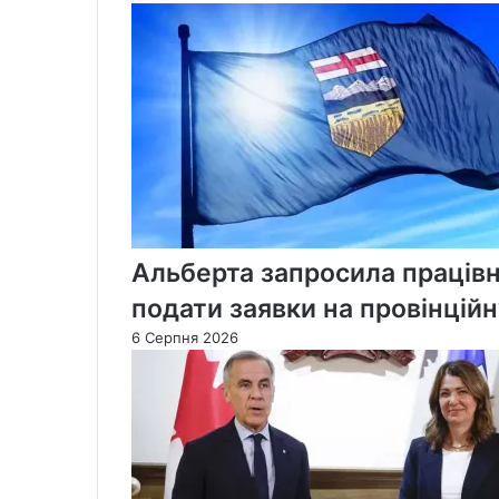
лотерею
під
час
вихідних
на
День
Вікторії
Альберта запросила працівн
подати заявки на провінцій
6 Серпня 2026