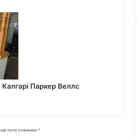
з Калгарі Паркер Веллс
кові поля позначені
*