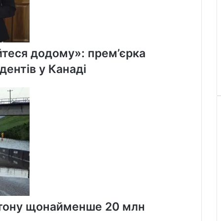
айтеся додому»: прем’єрка
дентів у Канаді
онтону щонайменше 20 млн