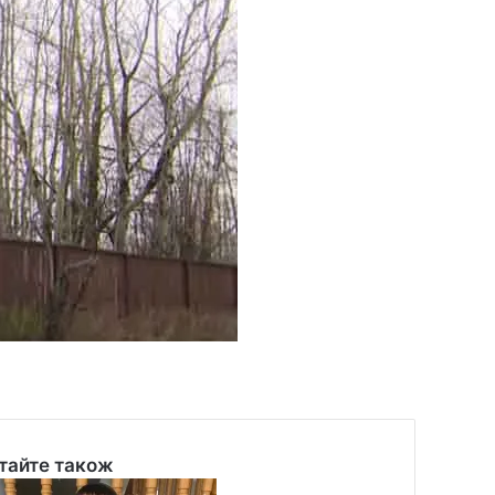
тайте також
se