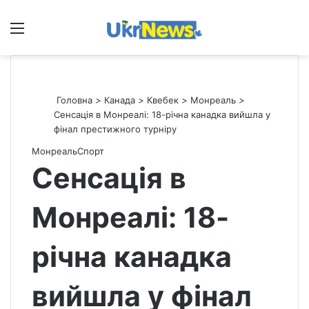
Меню
П
Головна
>
Канада
>
Квебек
>
Монреаль
>
Сенсація в Монреалі: 18-річна канадка вийшла у
фінал престижного турніру
Монреаль
Спорт
Сенсація в
Монреалі: 18-
річна канадка
вийшла у фінал