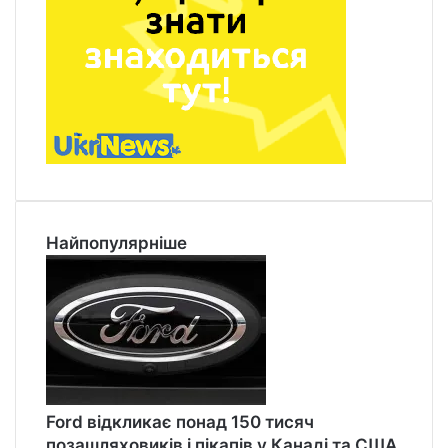
Найпопулярніше
Ford відкликає понад 150 тисяч
позашляховиків і пікапів у Канаді та США