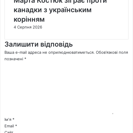
Марта Костюк зіграє проти
канадки з українським
корінням
4 Серпня 2026
Залишити відповідь
Ваша e-mail адреса не оприлюднюватиметься.
Обов’язкові поля
позначені
*
К
о
м
е
н
т
а
р
*
Ім'я
*
Email
*
Сайт