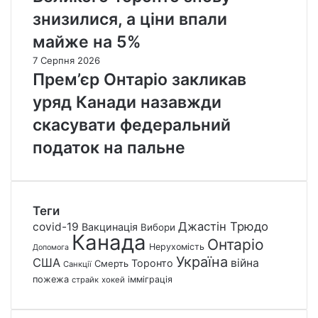
знизилися, а ціни впали
майже на 5%
7 Серпня 2026
Прем’єр Онтаріо закликав
уряд Канади назавжди
скасувати федеральний
податок на пальне
Теги
Джастін Трюдо
covid-19
Вакцинація
Вибори
Канада
Онтаріо
Нерухомість
Допомога
Україна
США
війна
Торонто
Смерть
Санкції
пожежа
імміграція
страйк
хокей