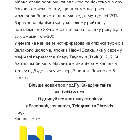
Мбоко стала першою канадською тенісисткою в еру
Відкритого чемпіонату, що перемогла трьох
чемпіонок Великого шолома в одному турнірі WTA.
Зараз вона підніметься у світовому рейтингу
принаймні до 34-го місця, хоча на початку року була
за межами топ-300.
У фіналі на неї чекає чотириразова чемпіонка турнірів
Великого шолома, японка
Наомі Осака
, яка у своєму
півфіналі перемогла
Клару Таусон
з Данії (6-2, 7-6).
Вирішальнйи матч Відкритого чемпіонату Канади з
тенісу відбудеться у четвер, 7 липня. Початок о 6
годині.
Більше новин про події у Канаді читайте
на
UkrNews.ca
.
Підписуйтеся на нашу сторінку
у
Facebook
,
Instagram,
Telegram
та
Threads
.
Tags
Канада
теніс