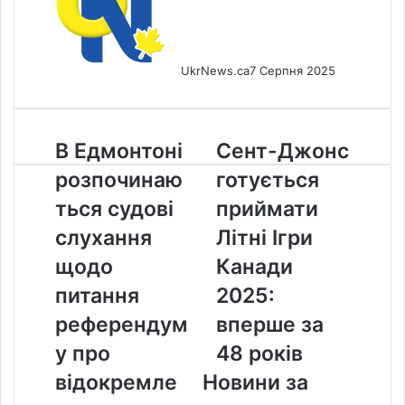
UkrNews.ca
7 Серпня 2025
В
Сент-
В Едмонтоні
Сент-Джонс
Едмонтоні
Джонс
розпочинаю
готується
розпочинаються
готується
судові
приймати
ться судові
приймати
слухання
Літні
слухання
Літні Ігри
щодо
Ігри
питання
Канади
щодо
Канади
референдуму
2025:
питання
2025:
про
вперше
відокремлення
за
референдум
вперше за
Альберти
48
у про
48 років
років
відокремле
Новини за