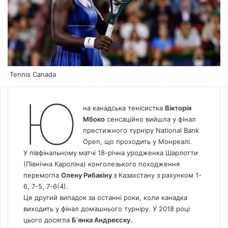
Tennis Canada
Ю
на канадська тенісистка
Вікторія
Мбоко
сенсаційно вийшла у фінал
престижного турніру National Bank
Open, що проходить у Монреалі.
У півфінальному матчі 18-річна уродженка Шарлотти
(Північна Кароліна) конголезького походження
перемогла
Олену Рибакіну
з Казахстану з рахунком 1-
6, 7-5, 7-6(4).
Це другий випадок за останні роки, коли канадка
виходить у фінал домашнього турніру. У 2018 році
цього досягла
Б’янка Андреєску.