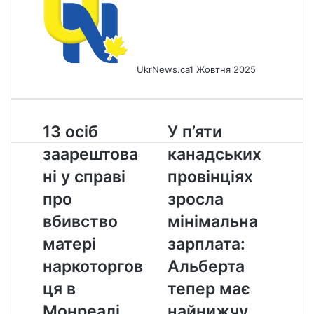
UkrNews.ca
1 Жовтня 2025
13
У
13 осіб
У п’яти
осіб
п’яти
заарештова
канадських
заарештовані
канадських
у
провінціях
ні у справі
провінціях
справі
зросла
про
зросла
про
мінімальна
вбивство
зарплата:
вбивство
мінімальна
матері
Альберта
матері
зарплата:
наркоторговця
тепер
в
має
наркоторгов
Альберта
Монреалі
найнижчу
ця в
тепер має
ставку
в
Монреалі
найнижчу