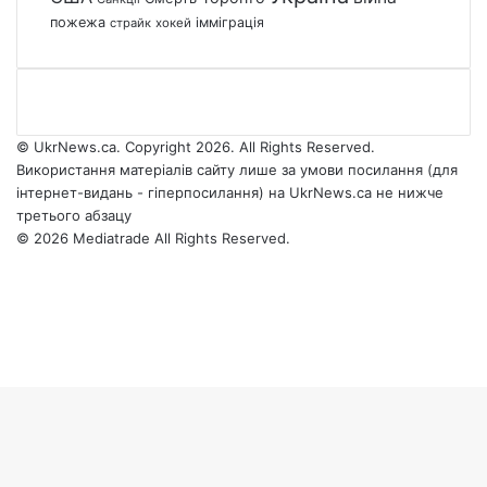
пожежа
імміграція
страйк
хокей
© UkrNews.ca. Copyright 2026. All Rights Reserved.
Використання матеріалів сайту лише за умови посилання (для
інтернет-видань - гіперпосилання) на UkrNews.ca не нижче
третього абзацу
© 2026 Mediatrade All Rights Reserved.
Facebook
YouTube
Instagram
Telegram
Facebook
X
WhatsApp
Google
Threads
Telegram
Viber
Back
News
to
top
button