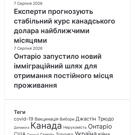
7 Серпня 2026
Експерти прогнозують
стабільний курс канадського
долара найближчими
місяцями
7 Серпня 2026
Онтаріо запустило новий
імміграційний шлях для
отримання постійного місця
проживання
Теги
Джастін Трюдо
covid-19
Вакцинація
Вибори
Канада
Онтаріо
Нерухомість
Допомога
Україна
США
війна
Торонто
Смерть
Санкції