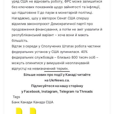
уряд США не відновить роботу, ФРС може залишитися
без ключових показників щодо зайнятості та інфляції,
що підштовхне її до паузи в монетарній політиці.
Нагадаємо, щоу у вівторок Сенат США спершу
відхилив законопроєкт Демократичної партії про
продовження фінансування, а потім не зміг ухвалити й
республіканський варіант – хоча вони й мають
більшість.
Відтак з середи у Сполучених Штатах робота частини
федеральних установ у США зупинилася. 40%
федеральних службовців – близько 800 тисяч осіб –
можуть опинитися у вимушеній неоплачуваній
відпустці на невизначений термін.
Більше новин про події у Канаді читайте
на
UkrNews.ca
.
Підписуйтеся на нашу сторінку
у
Facebook
,
Instagram,
Telegram
та
Threads
Tags
Банк Канади
Канада
США