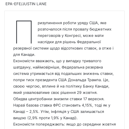
EPA-EFE/JUSTIN LANE
П
ризупинення роботи уряду США, яке
розпочалося після провалу бюджетних
переговорів у Конгресі, може мати
наслідки для рішень Федеральної
резервної системи щодо відсоткових ставок, а отже і
для Канади.
Економісти вважають, що у випадку тривалого
шатдауну, найімовірніше, Федеральна резервна
система утримається від подальших знижень ставки,
попри тиск президента США Дональда Трампа. Це,
своєю чергою, вплине й на політику Банку Канади,
який ухвалюватиме своє рішення 29 жовтня.
Обидва центробанки знизили ставки 17 вересня.
Наразі базова ставка ФРС становить 4,15%,
тоді як у
Канаді – 2,5%.
Утім, інфляція у США залишається
вищою (2,9% проти 1,9% у Канаді).
Економісти попереджають: якщо до середини жовтня