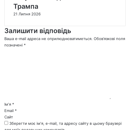
Трампа
21 Липня 2026
Залишити відповідь
Ваша e-mail адреса не оприлюднюватиметься.
Обов’язкові поля
позначені
*
К
о
м
е
н
т
а
р
*
Ім'я
*
Email
*
Сайт
Зберегти моє ім'я, e-mail, та адресу сайту в цьому браузері
для моїх подальших коментарів.