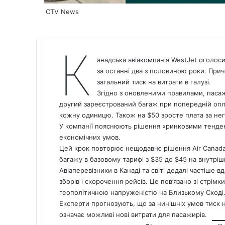
CTV News
К
анадська авіакомпанія WestJet оголос
за останні два з половиною роки. Прич
загальний тиск на витрати в галузі.
Згідно з оновленими правилами, пасаж
другий зареєстрований багаж при попередній опла
кожну одиницю. Також на $50 зросте плата за не
У компанії пояснюють рішення «ринковими тенден
економічних умов.
Цей крок повторює нещодавнє рішення Air
Canad
багажу в базовому тарифі з $35 до $45 на внутріш
Авіаперевізники в Канаді та світі дедалі частіше
зборів і скорочення рейсів. Це пов’язано зі стр
геополітичною напруженістю на Близькому Сході
Експерти прогнозують, що за нинішніх умов тиск на
означає можливі нові витрати для пасажирів.