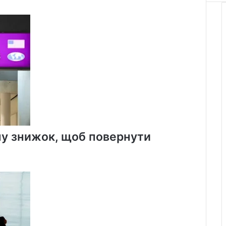
тонн
картоплі
безкоштовно
у знижок, щоб повернути