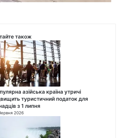
тайте також
se
пулярна азійська країна утричі
двищить туристичний податок для
надців з 1 липня
Червня 2026