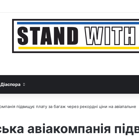
Facebook
YouTube
Instagram
Telegram
Sideba
Google News
Threads
Діаспора
омпанія підвищує плату за багаж через рекордні ціни на авіапальне
ька авіакомпанія під