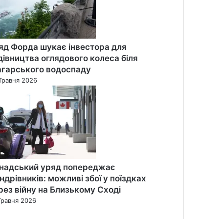
яд Форда шукає інвестора для
дівництва оглядового колеса біля
агарського водоспаду
Травня 2026
надський уряд попереджає
ндрівників: можливі збої у поїздках
рез війну на Близькому Сході
Травня 2026