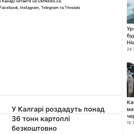
у Канаді читайте на
UkrNews.ca
.
Facebook
,
Instagram,
Telegram
та
Threads
Ур
бу
Ні
24 
Ка
У
У Калгарі роздадуть понад
ма
Калгарі
че
36 тонн картоплі
роздадуть
15 
понад
безкоштовно
36