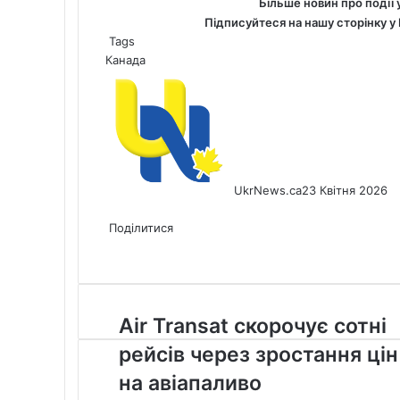
Більше новин про події 
Підписуйтеся на нашу сторінку у
Tags
Канада
UkrNews.ca
23 Квітня 2026
Facebook
X
LinkedIn
Tumblr
Pinterest
Reddit
Pocket
Messenger
Messenger
WhatsApp
Telegram
Viber
Share
Print
via
Поділитися
Facebook
X
LinkedIn
Tumblr
Pinterest
Reddit
Pocket
Messenger
Messenger
WhatsApp
Telegram
Viber
Email
Share
Print
via
Email
Air
Air Transat скорочує сотні
Transat
рейсів через зростання цін
скорочує
сотні
на авіапаливо
рейсів