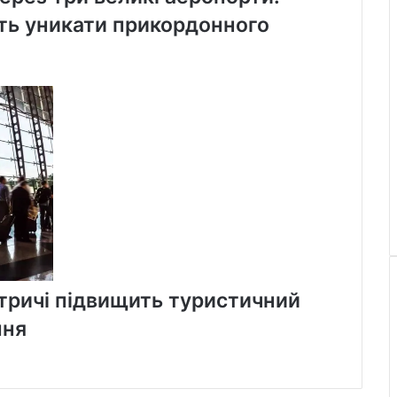
ть уникати прикордонного
утричі підвищить туристичний
пня