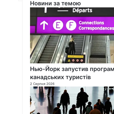
Новини за темою
через
зростання
цін
на
авіапаливо
Нью-Йорк запустив програм
канадських туристів
2 Серпня 2026