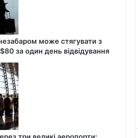
 незабаром може стягувати з
$80 за один день відвідування
ерез три великі аеропорти: