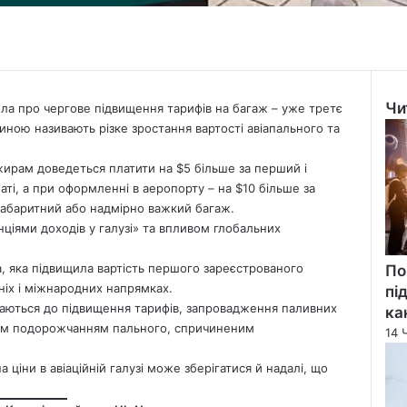
Чи
ила про чергове підвищення тарифів на багаж – уже третє
Clo
иною називають різке зростання вартості авіапального та
ирам доведеться платити на $5 більше за перший і
ті, а при оформленні в аеропорту – на $10 більше за
габаритний або надмірно важкий багаж.
ціями доходів у галузі» та впливом глобальних
a
, яка підвищила вартість першого зареєстрованого
По
ніх і міжнародних напрямках.
пі
 вдаються до підвищення тарифів, запровадження паливних
ка
імким подорожчанням пального, спричиненим
14 
.
 ціни в авіаційній галузі може зберігатися й надалі, що