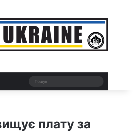
r
Рандомна новина
Switch skin
Пошук
вищує плату за