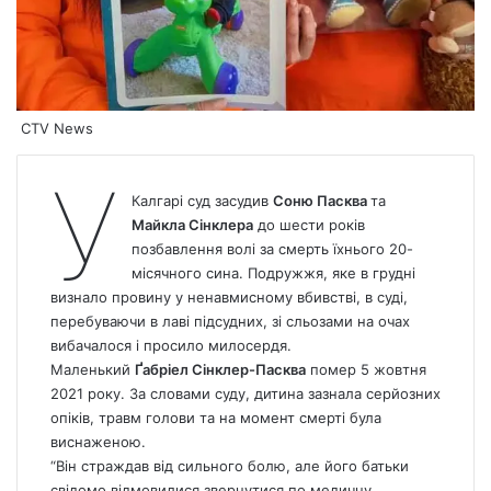
CTV News
У
Калгарі суд засудив
Соню Пасква
та
Майкла Сінклера
до шести років
позбавлення волі за смерть їхнього 20-
місячного сина. Подружжя, яке в грудні
визнало провину у ненавмисному вбивстві, в суді,
перебуваючи в лаві підсудних, зі сльозами на очах
вибачалося і просило милосердя.
Маленький
Ґабріел Сінклер-Пасква
помер 5 жовтня
2021 року. За словами суду, дитина зазнала серйозних
опіків, травм голови та на момент смерті була
виснаженою.
“Він страждав від сильного болю, але його батьки
свідомо відмовилися звернутися по медичну