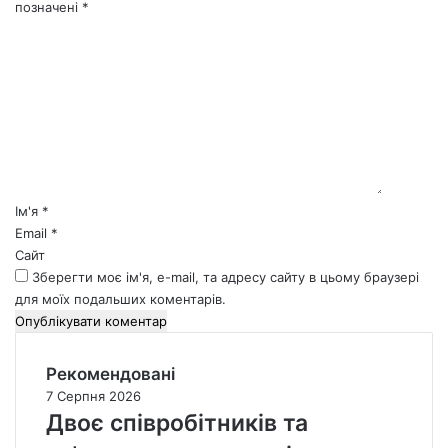
позначені
*
К
о
м
е
н
т
а
р
*
Ім'я
*
Email
*
Сайт
Зберегти моє ім'я, e-mail, та адресу сайту в цьому браузері
для моїх подальших коментарів.
Рекомендовані
7 Серпня 2026
Двоє співробітників та