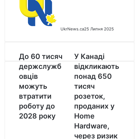
UkrNews.ca
25 Липня 2025
До
У
До 60 тисяч
У Канаді
60
Канаді
держслужб
відкликають
тисяч
відкликають
держслужбовців
понад
овців
понад 650
можуть
650
можуть
тисяч
втратити
тисяч
роботу
розеток,
втратити
розеток,
до
проданих
роботу до
проданих у
2028
у
року
Home
2028 року
Home
Hardware,
Hardware,
через
ризик
через ризик