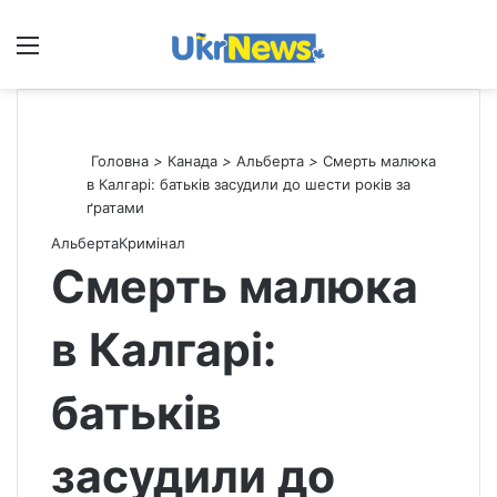
Меню
П
Головна
>
Канада
>
Альберта
>
Смерть малюка
в Калгарі: батьків засудили до шести років за
ґратами
Альберта
Кримінал
Смерть малюка
в Калгарі:
батьків
засудили до