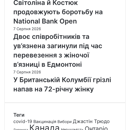
Світоліна й Костюк
продовжують боротьбу на
National Bank Open
7 Серпня 2026
Двоє співробітників та
ув’язнена загинули під час
перевезення з жіночої
в’язниці в Едмонтоні
7 Серпня 2026
У Британській Колумбії грізлі
напав на 72-річну жінку
Теги
Джастін Трюдо
covid-19
Вакцинація
Вибори
Канада
Онтаріо
Нерухомість
Допомога