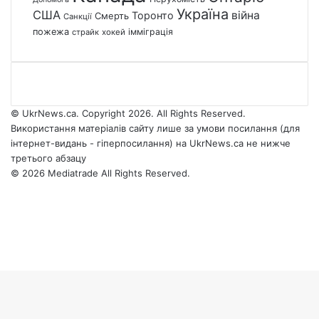
Україна
США
війна
Торонто
Смерть
Санкції
пожежа
імміграція
страйк
хокей
© UkrNews.ca. Copyright 2026. All Rights Reserved.
Використання матеріалів сайту лише за умови посилання (для
інтернет-видань - гіперпосилання) на UkrNews.ca не нижче
третього абзацу
© 2026 Mediatrade All Rights Reserved.
Facebook
YouTube
Instagram
Telegram
Facebook
X
WhatsApp
Google
Threads
Telegram
Viber
Back
News
to
top
button