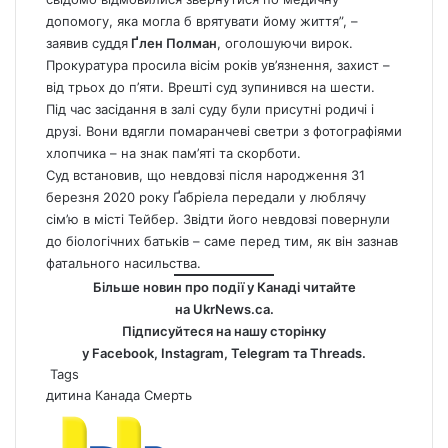
допомогу, яка могла б врятувати йому життя”, –
заявив суддя
Ґлен Полман
, оголошуючи вирок.
Прокуратура просила вісім років ув’язнення, захист –
від трьох до п’яти. Врешті суд зупинився на шести.
Під час засідання в залі суду були присутні родичі і
друзі. Вони вдягли помаранчеві светри з фотографіями
хлопчика – на знак пам’яті та скорботи.
Суд встановив, що невдовзі після народження 31
березня 2020 року Ґабріела передали у люблячу
сім’ю в місті Тейбер. Звідти його невдовзі повернули
до біологічних батьків – саме перед тим, як він зазнав
фатального насильства.
Більше новин про події у Канаді читайте
на
UkrNews.ca
.
Підписуйтеся на нашу сторінку
у
Facebook
,
Instagram,
Telegram
та
Threads
.
Tags
дитина
Канада
Смерть