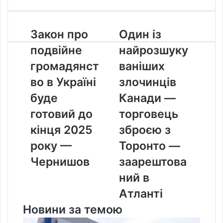
Закон
Один
Закон про
Один із
про
із
подвійне
найрозшуку
подвійне
найрозшукуваніших
громадянство
злочинців
громадянст
ваніших
в
Канади
во в Україні
злочинців
Україні
—
буде
торговець
буде
Канади —
готовий
зброєю
готовий до
торговець
до
з
кінця
Торонто
кінця 2025
зброєю з
2025
—
року —
Торонто —
року
заарештований
—
в
Чернишов
заарештова
Чернишов
Атланті
ний в
Атланті
Новини за темою