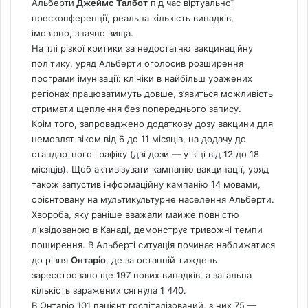
Альберти
Джеймс Талбот
під час віртуальної
пресконференції, реальна кількість випадків,
імовірно, значно вища.
На тлі різкої критики за недостатню вакцинаційну
політику, уряд Альберти оголосив розширення
програми імунізації: клініки в найбільш уражених
регіонах працюватимуть довше, з’явиться можливість
отримати щеплення без попереднього запису.
Крім того, запроваджено додаткову дозу вакцини для
немовлят віком від 6 до 11 місяців, на додачу до
стандартного графіку (дві дози — у віці від 12 до 18
місяців). Щоб активізувати кампанію вакцинації, уряд
також запустив інформаційну кампанію 14 мовами,
орієнтовану на мультикультурне населення Альберти.
Хвороба, яку раніше вважали майже повністю
ліквідованою в Канаді, демонструє тривожні темпи
поширення. В Альберті ситуація починає наближатися
до рівня
Онтаріо
, де за останній тиждень
зареєстровано ще 197 нових випадків, а загальна
кількість заражених сягнула 1 440.
В Онтаріо 101 пацієнт госпіталізований, з них 75 —