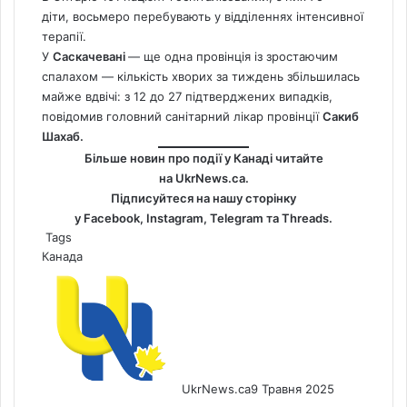
діти, восьмеро перебувають у відділеннях інтенсивної
терапії.
У
Саскачевані
— ще одна провінція із зростаючим
спалахом — кількість хворих за тиждень збільшилась
майже вдвічі: з 12 до 27 підтверджених випадків,
повідомив головний санітарний лікар провінції
Сакиб
Шахаб.
Більше новин про події у Канаді читайте
на
UkrNews.ca
.
Підписуйтеся на нашу сторінку
у
Facebook
,
Instagram,
Telegram
та
Threads
.
Tags
Канада
UkrNews.ca
9 Травня 2025