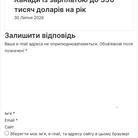
тисяч доларів на рік
30 Липня 2026
Залишити відповідь
Ваша e-mail адреса не оприлюднюватиметься.
Обов’язкові поля
позначені
*
К
о
м
е
н
т
а
р
*
Ім'я
*
Email
*
Сайт
Зберегти моє ім'я, e-mail, та адресу сайту в цьому браузері