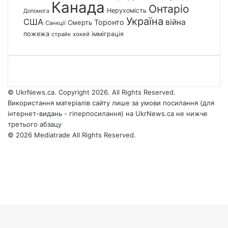
Канада
Онтаріо
Нерухомість
Допомога
Україна
США
війна
Торонто
Смерть
Санкції
пожежа
імміграція
страйк
хокей
© UkrNews.ca. Copyright 2026. All Rights Reserved.
Використання матеріалів сайту лише за умови посилання (для
інтернет-видань - гіперпосилання) на UkrNews.ca не нижче
третього абзацу
© 2026 Mediatrade All Rights Reserved.
Facebook
YouTube
Instagram
Telegram
Facebook
X
WhatsApp
Google
Threads
Telegram
Viber
Back
News
to
top