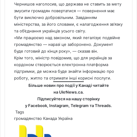
Чернишов наголосив, що держава не ставить за мету
змусити громадян повертатися — повернення має
бути виключно добровільним. Завданням
міністерства, за його словами, є налагодження зв’язку
та об’єднання українців усього світу.
«Ми працюємо над законом, який легалізує подвійне
громадянство
— наразі це заборонено. Документ
буде готовий до кінця року», — сказав він.
Крім того, міністр повідомив, що для українців за
кордоном створюється електронна платформа
підтримки, де можна буде знайти інформацію про
роботу,
житло
та отримати інші корисні послуги.
Більше новин про події у Канаді читайте
на
UkrNews.ca
.
Підписуйтеся на нашу сторінку
у
Facebook
,
Instagram,
Telegram
та
Threads
.
Tags
громадянство
Канада
Україна