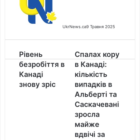
UkrNews.ca
9 Травня 2025
Рівень
Спалах
Рівень
Спалах кору
безробіття
кору
безробіття в
в Канаді:
в
в
Канаді
Канаді:
Канаді
кількість
знову
кількість
знову зріс
випадків в
зріс
випадків
в
Альберті та
Альберті
Саскачевані
та
Саскачевані
зросла
зросла
майже
майже
вдвічі
вдвічі за
за