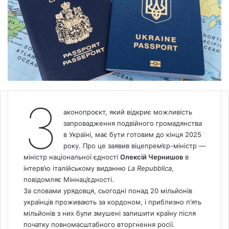
З
аконопроєкт, який відкриє можливість
запровадження подвійного громадянства
в Україні, має бути готовим до кінця 2025
року. Про це заявив віцепрем’єр-міністр —
міністр національної єдності
Олексій Чернишов
в
інтерв’ю італійському виданню
La Repubblica
,
повідомляє Міннац’єдності.
За словами урядовця, сьогодні понад 20 мільйонів
українців проживають за кордоном, і приблизно п’ять
мільйонів з них були змушені залишити країну після
початку повномасштабного вторгнення росії.