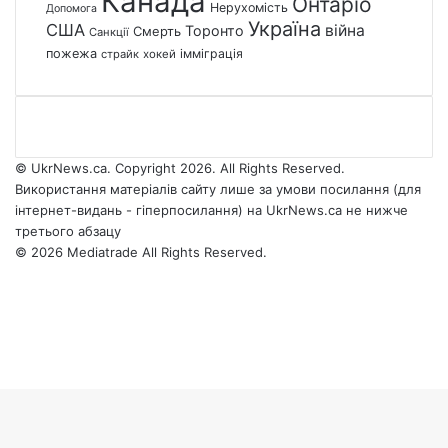
Канада
Онтаріо
Нерухомість
Допомога
Україна
США
війна
Торонто
Смерть
Санкції
пожежа
імміграція
страйк
хокей
© UkrNews.ca. Copyright 2026. All Rights Reserved.
Використання матеріалів сайту лише за умови посилання (для
інтернет-видань - гіперпосилання) на UkrNews.ca не нижче
третього абзацу
© 2026 Mediatrade All Rights Reserved.
Facebook
YouTube
Instagram
Telegram
Facebook
X
WhatsApp
Google
Threads
Telegram
Viber
Back
News
to
top
button