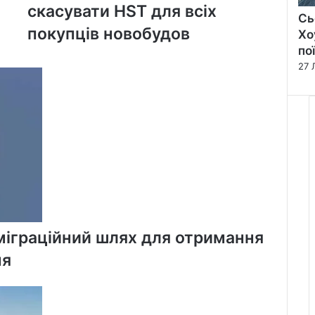
скасувати HST для всіх
готується
Сь
скасувати
покупців новобудов
Хо
HST
по
для
27 
всіх
покупців
новобудов
міграційний шлях для отримання
ня