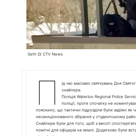
Seth D/ CTV News
П
ід час масових святкувань Дня Свято
снайпера.
Поліція Waterloo Regional Police Serv
поліції, проте спочатку не коментув
пояснило, що тактичні підрозділи були задіяні як
несанкціонованого зібрання у студентському райо
Снайпери були для того, щоб з висоті спостерігати
помітні для офіцерів на землі. Додатково були вст