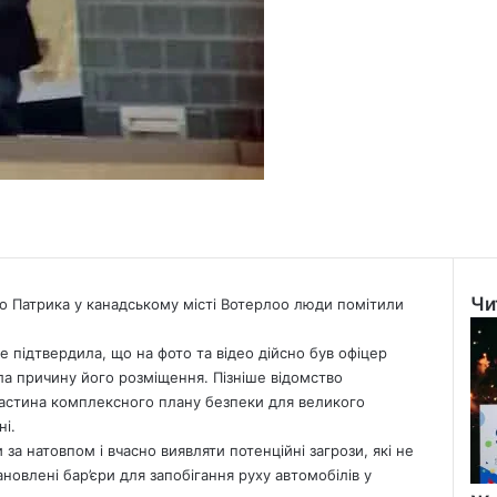
Чи
го Патрика у канадському місті Вотерлоо люди помітили
Clo
ice підтвердила, що на фото та відео дійсно був офіцер
ала причину його розміщення. Пізніше відомство
 частина комплексного плану безпеки для великого
ні.
 за натовпом і вчасно виявляти потенційні загрози, які не
ановлені бар’єри для запобігання руху автомобілів у