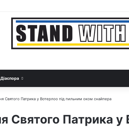
Facebook
YouTube
Instagram
Telegram
Sideba
Google News
Threads
Діаспора
ня Святого Патрика у Вотерлоо під пильним оком снайпера
я Святого Патрика у 