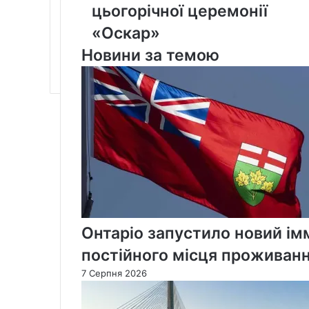
цьогорічної церемонії
переможців
цьогорічної
«Оскар»
церемонії
Новини за темою
«Оскар»
Онтаріо запустило новий ім
постійного місця проживан
7 Серпня 2026