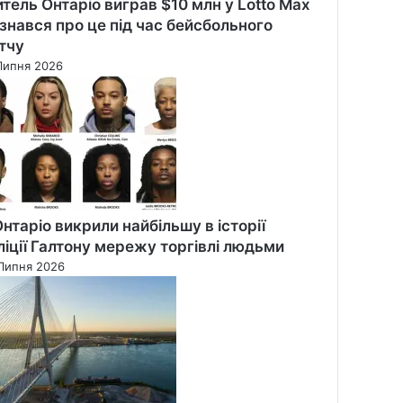
тель Онтаріо виграв $10 млн у Lotto Max
дізнався про це під час бейсбольного
тчу
Липня 2026
Онтаріо викрили найбільшу в історії
ліції Галтону мережу торгівлі людьми
Липня 2026