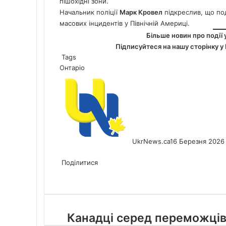
пішохідні зони.
Начальник поліції
Марк Кровел
підкреслив, що под
масових інцидентів у Північній Америці.
Більше новин про події 
Підписуйтеся на нашу сторінку у
Tags
Онтаріо
UkrNews.ca
16 Березня 2026
Facebook
X
LinkedIn
Tumblr
Pinterest
Reddit
Pocket
Messenger
Messenger
WhatsApp
Telegram
Viber
Share
Print
via
Поділитися
Facebook
X
LinkedIn
Tumblr
Pinterest
Reddit
Pocket
Messenger
Messenger
WhatsApp
Telegram
Viber
Email
Share
Print
via
Email
Канадці
Канадці серед переможці
серед