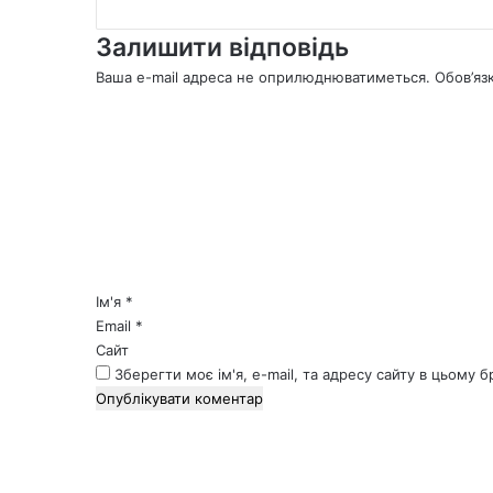
Залишити відповідь
Ваша e-mail адреса не оприлюднюватиметься.
Обов’яз
К
о
м
е
н
т
а
р
*
Ім'я
*
Email
*
Сайт
Зберегти моє ім'я, e-mail, та адресу сайту в цьому 