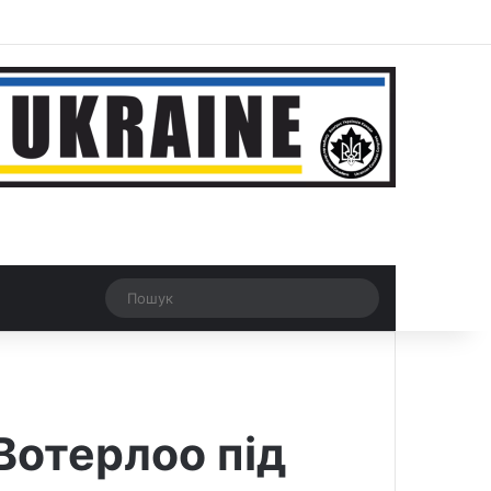
r
Рандомна новина
Switch skin
Пошук
Вотерлоо під