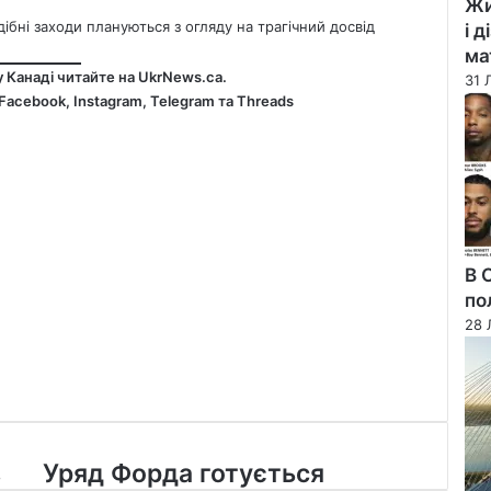
Жи
ібні заходи плануються з огляду на трагічний досвід
і 
ма
у Канаді читайте на
UkrNews.ca
.
31 
Facebook
,
Instagram,
Telegram
та
Threads
В 
по
28 
Уряд
в
Уряд Форда готується
Форда