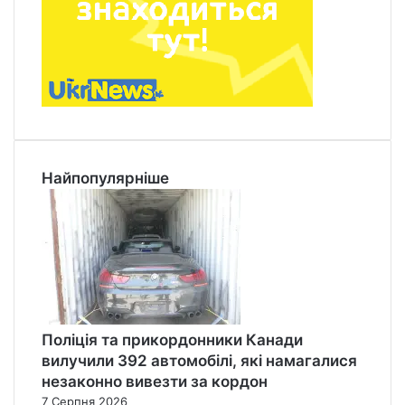
в
і
Найпопулярніше
Поліція та прикордонники Канади
вилучили 392 автомобілі, які намагалися
незаконно вивезти за кордон
7 Серпня 2026