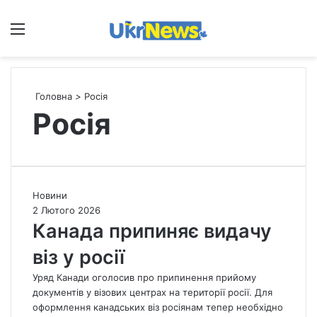
Меню
П
Головна
>
Росія
Росія
К
Новини
а
2 Лютого 2026
н
Канада припиняє видачу
а
віз у росії
д
а
Уряд Канади оголосив про припинення прийому
п
документів у візових центрах на території росії. Для
р
оформлення канадських віз росіянам тепер необхідно
и