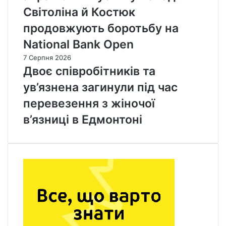
м
Світоліна й Костюк
т
і
р
з
продовжують боротьбу на
у
С
National Bank Open
ч
Ш
а
А
7 Серпня 2026
н
р
Двоє співробітників та
н
о
я
ув’язнена загинули під час
с
у
і
перевезення з жіночої
в
я
и
в’язниці в Едмонтоні
н
б
а
о
м
р
и
в
М
о
л
д
о