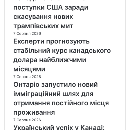
а
т
поступки США заради
н
и
к
скасування нових
п
ц
р
трампівських мит
і
и
ї
7 Серпня 2026
т
п
Експерти прогнозують
у
р
л
стабільний курс канадського
о
о
т
к
долара найближчими
и
д
місяцями
р
е
о
п
7 Серпня 2026
с
о
Онтаріо запустило новий
і
р
імміграційний шлях для
ї
т
ч
о
отримання постійного місця
е
в
проживання
р
а
е
н
7 Серпня 2026
з
и
Український успіх у Канаді:
в