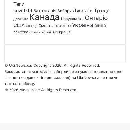
Теги
Джастін Трюдо
covid-19
Вакцинація
Вибори
Канада
Онтаріо
Нерухомість
Допомога
Україна
США
війна
Торонто
Смерть
Санкції
пожежа
імміграція
страйк
хокей
© UkrNews.ca. Copyright 2026. All Rights Reserved.
Використання матеріалів сайту лише за умови посилання (для
інтернет-видань - гіперпосилання) на UkrNews.ca не нижче
третього абзацу
© 2026 Mediatrade All Rights Reserved.
Facebook
YouTube
Instagram
Telegram
Back
Google
Threads
to
News