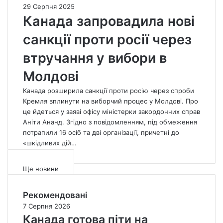
ф
а
29 Серпня 2025
ш
т
н
Канада запровадила нові
и
у
а
н
санкції проти росії через
н
д
з
а
а
а
втручання у вибори в
1
з
к
2
а
л
Молдові
%
п
и
р
Канада розширила санкції проти росію через спроби
к
о
Кремля вплинути на виборчий процес у Молдові. Про
а
в
це йдеться у заяві офісу міністерки закордонних справ
ю
а
Аніти Ананд. Згідно з повідомленням, під обмеження
т
д
потрапили 16 осіб та дві організації, причетні до
ь
и
«шкідливих дій…
К
л
а
а
н
Ще новини
н
а
о
д
Рекомендовані
в
у
і
7 Серпня 2026
д
с
Канада готова піти на
а