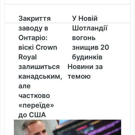
Закриття
У
Закриття
У Новій
заводу
Новій
заводу в
Шотландії
в
Шотландії
Онтаріо:
вогонь
Онтаріо:
вогонь
віскі
знищив
віскі Crown
знищив 20
Crown
20
Royal
будинків
Royal
будинків
залишиться
залишиться
Новини за
канадським,
але
канадським,
темою
частково
але
«переїде»
до
частково
США
«переїде»
до США