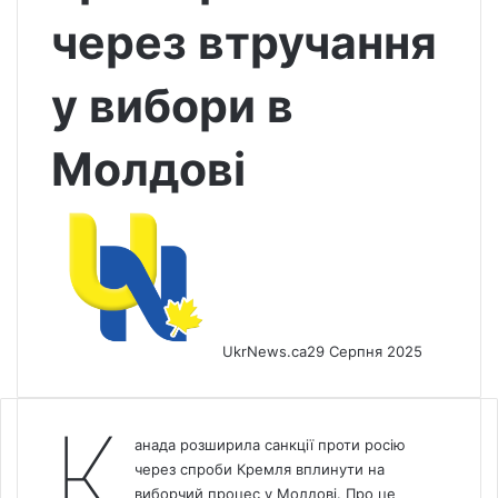
через втручання
у вибори в
Молдові
UkrNews.ca
29 Серпня 2025
К
анада
розширила санкції проти росію
через спроби Кремля вплинути на
виборчий процес у Молдові. Про це