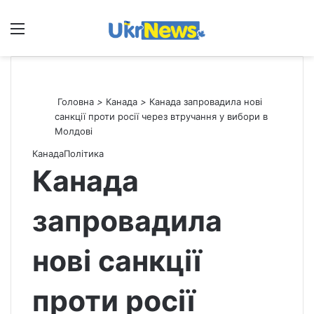
Меню
П
Головна
>
Канада
>
Канада запровадила нові
санкції проти росії через втручання у вибори в
Молдові
Канада
Політика
Канада
запровадила
нові санкції
проти росії