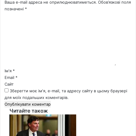
Ваша e-mail адреса не оприлюднюватиметься.
Обов’язкові поля
позначені
*
К
о
м
е
н
т
а
р
*
Ім'я
*
Email
*
Сайт
Зберегти моє ім'я, e-mail, та адресу сайту в цьому браузері
для моїх подальших коментарів.
Читайте також
Close