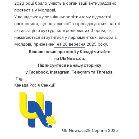
2023 році брало участь в організації антиурядових
протестів у Молдові.
У канадському зовнішньополітичному відомстві
наголосили, що нові санкції запроваджуються на тлі
активізації структур, контрольованих Шором, які
намагаються втрутитися у парламентські вибори в
Молдові, призначені на 28 вересня 2025 року.
Більше новин про події у Канаді читайте
на
UkrNews.ca
.
Підписуйтеся на нашу сторінку
у
Facebook
,
Instagram,
Telegram
та
Threads
.
Tags
Канада
Росія
Санкції
UkrNews.ca
29 Серпня 2025