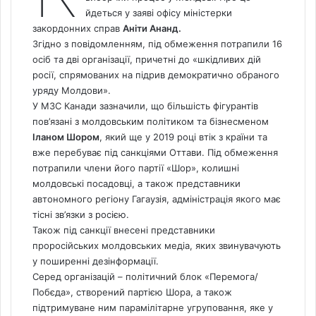
йдеться у заяві офісу міністерки
закордонних справ
Аніти Ананд.
Згідно з повідомленням, під обмеження потрапили 16
осіб та дві організації, причетні до «шкідливих дій
росії, спрямованих на підрив демократично обраного
уряду Молдови».
У МЗС Канади зазначили, що більшість фігурантів
пов’язані
з молдовським політиком та бізнесменом
Іланом Шором
, який ще у 2019 році втік з країни та
вже перебуває під санкціями Оттави.
Під обмеження
потрапили члени його партії «Шор», колишні
молдовські посадовці, а також представники
автономного регіону Гагаузія, адміністрація якого має
тісні зв’язки з росією.
Також під санкції внесені представники
проросійських молдовських медіа, яких звинувачують
у поширенні дезінформації.
Серед організацій – політичний блок «Перемога/
Побєда», створений партією Шора, а також
підтримуване ним парамілітарне угруповання, яке у