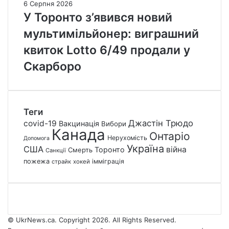
6 Серпня 2026
У Торонто з’явився новий
мультимільйонер: виграшний
квиток Lotto 6/49 продали у
Скарборо
Теги
Джастін Трюдо
covid-19
Вакцинація
Вибори
Канада
Онтаріо
Нерухомість
Допомога
Україна
США
війна
Торонто
Смерть
Санкції
пожежа
імміграція
страйк
хокей
© UkrNews.ca. Copyright 2026. All Rights Reserved.