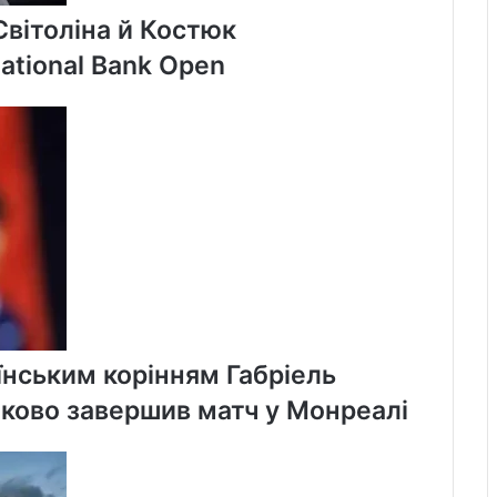
 Світоліна й Костюк
tional Bank Open
їнським корінням Габріель
ково завершив матч у Монреалі