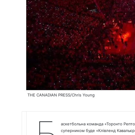
THE CANADIAN PRESS/Chris Young
Б
аскетбольна команда «Торонто Рептор
суперником буде «Клівленд Кавальєр