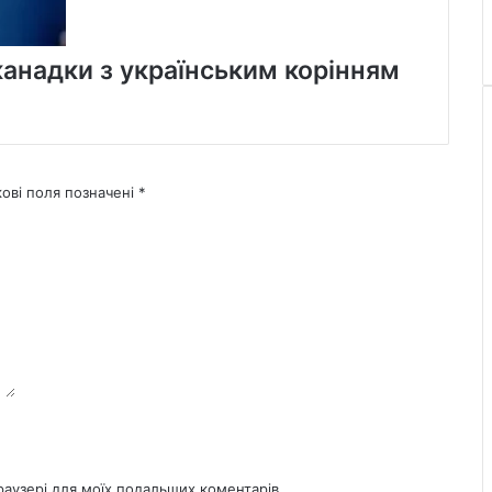
канадки з українським корінням
кові поля позначені
*
браузері для моїх подальших коментарів.