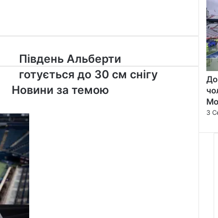
Південь
Південь Альберти
Альберти
готується до 30 см снігу
готується
До
до
Новини за темою
чо
30
Мо
см
3 С
снігу