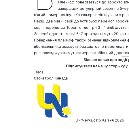
Плей-оф повертається до Торонто впе
завершили регулярний сезон на 5-му 
п’ятий номер посіву. «Кавальєрс» фінішували з ре
Перші два матчі серії до чотирьох перемог Торонто 
серія переїде до Торонто, де ігри 3 і 4 відбудуться
За необхідності, матчі 5–7 проходитимуть 29 квітня
Повернення плей-оф також означає відновлення фан
вболівальники зможуть безкоштовно переглядати м
розповсюджуватимуться через мобільний додаток 
Більше новин про події 
Підписуйтеся на нашу сторінку у
Tags
баскетбол
Канада
UkrNews.ca
15 Квітня 2026
Facebook
X
LinkedIn
Tumblr
Pinterest
Reddit
Pocket
Messenger
Messenger
WhatsApp
Telegram
Viber
Share
Print