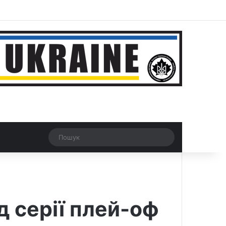
r
Рандомна новина
Switch skin
Пошук
 серії плей-оф