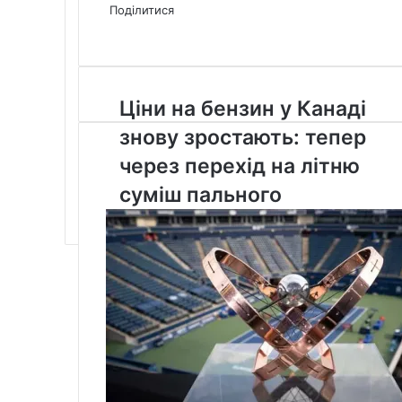
via
Поділитися
Facebook
X
LinkedIn
Tumblr
Pinterest
Reddit
Pocket
Messenger
Messenger
WhatsApp
Telegram
Viber
Email
Share
Print
via
Email
Ціни
Ціни на бензин у Канаді
на
знову зростають: тепер
бензин
у
через перехід на літню
Канаді
суміш пального
знову
зростають:
тепер
через
перехід
на
літню
суміш
пального