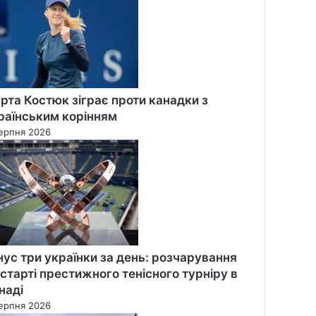
рта Костюк зіграє проти канадки з
раїнським корінням
ерпня 2026
нус три українки за день: розчарування
 старті престижного тенісного турніру в
наді
ерпня 2026