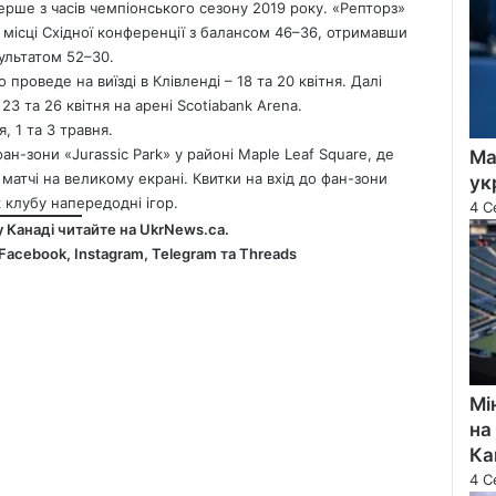
рше з часів чемпіонського сезону 2019 року. «Репторз»
місці Східної конференції з балансом 46–36, отримавши
зультатом 52–30.
проведе на виїзді в Клівленді – 18 та 20 квітня. Далі
 23 та 26 квітня на арені Scotiabank Arena.
, 1 та 3 травня.
-зони «Jurassic Park» у районі Maple Leaf Square, де
Ма
атчі на великому екрані. Квитки на вхід до фан-зони
ук
клубу напередодні ігор.
4 С
у Канаді читайте на
UkrNews.ca
.
Facebook
,
Instagram,
Telegram
та
Threads
Мі
на
Ка
4 С