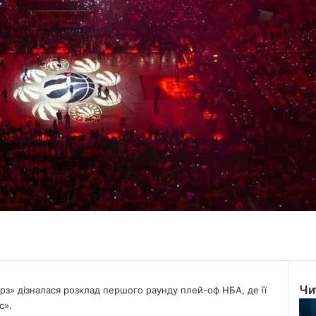
Чи
з» дізналася розклад першого раунду плей-оф НБА, де її
Clo
с».