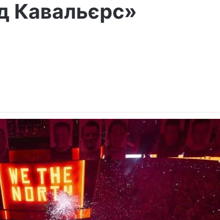
д Кавальєрс»