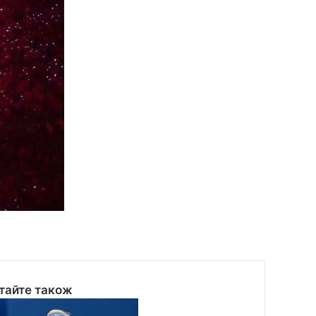
тайте також
se