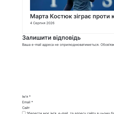
Марта Костюк зіграє проти 
4 Серпня 2026
Залишити відповідь
Ваша e-mail адреса не оприлюднюватиметься.
Обов’яз
К
о
м
е
н
т
а
р
*
Ім'я
*
Email
*
Сайт
Зберегти моє ім'я, e-mail, та адресу сайту в цьому 