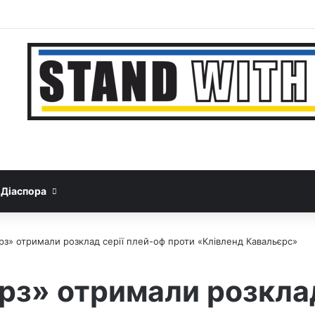
Facebook
YouTube
Instagram
Telegram
Sideba
Google News
Threads
Діаспора
рз» отримали розклад серії плей-оф проти «Клівленд Кавальєрс»
рз» отримали розклад