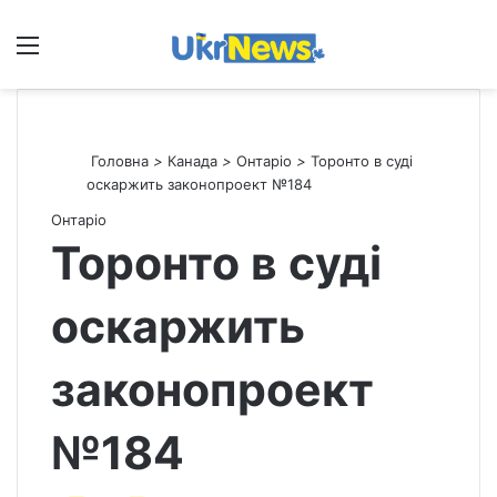
Меню
П
Головна
>
Канада
>
Онтаріо
>
Торонто в суді
оскаржить законопроект №184
Онтаріо
Торонто в суді
оскаржить
законопроект
№184