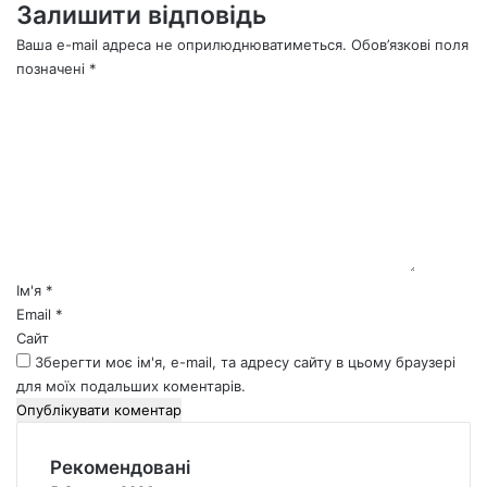
Залишити відповідь
Ваша e-mail адреса не оприлюднюватиметься.
Обов’язкові поля
позначені
*
К
о
м
е
н
т
а
р
*
Ім'я
*
Email
*
Сайт
Зберегти моє ім'я, e-mail, та адресу сайту в цьому браузері
для моїх подальших коментарів.
Рекомендовані