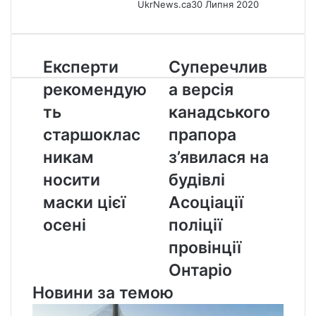
UkrNews.ca
30 Липня 2020
Експерти
Суперечлива
Експерти
Суперечлив
рекомендують
версія
рекомендую
а версія
старшокласникам
канадського
носити
прапора
ть
канадського
маски
з’явилася
старшоклас
прапора
цієї
на
осені
будівлі
никам
з’явилася на
Асоціації
носити
будівлі
поліції
провінції
маски цієї
Асоціації
Онтаріо
осені
поліції
провінції
Онтаріо
Новини за темою