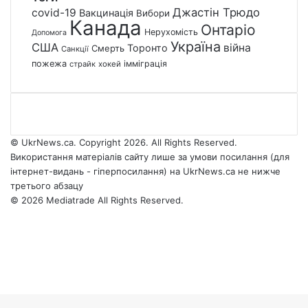
Джастін Трюдо
covid-19
Вакцинація
Вибори
Канада
Онтаріо
Нерухомість
Допомога
Україна
США
війна
Торонто
Смерть
Санкції
пожежа
імміграція
страйк
хокей
© UkrNews.ca. Copyright 2026. All Rights Reserved.
Використання матеріалів сайту лише за умови посилання (для
інтернет-видань - гіперпосилання) на UkrNews.ca не нижче
третього абзацу
© 2026 Mediatrade All Rights Reserved.
Facebook
YouTube
Instagram
Telegram
Facebook
X
WhatsApp
Google
Threads
Telegram
Viber
Back
News
to