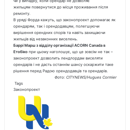
чи у випадку, коли орендар не дозволяє
жильцям повернутися до місця проживання після
ремонту.
В уряді Форда кажуть, що законопроект допомагає як
орендарям, так і орендодавцям, полегшуючи
вирішення орендних спорів та навіть захищаючи
жильців від незаконних виселень.
Баррі Марш з відділу організації ACORN
Canada
в
Етобіко
при цьому наголошує, що це зовсім не так –
законопроект дозволить лендлордам виселяти
орендарів і не дасть останнім шансу оскаржити таке
рішення перед Радою орендодавців та орендарів.
Фото: CITYNEWS/Hugues Cormier
Tags
Законопроект