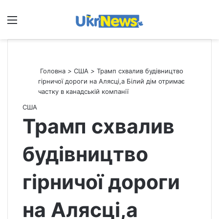
Меню
П
Головна
>
США
>
Трамп схвалив будівництво
гірничої дороги на Алясці,а Білий дім отримає
частку в канадській компанії
США
Трамп схвалив
будівництво
гірничої дороги
на Алясці,а