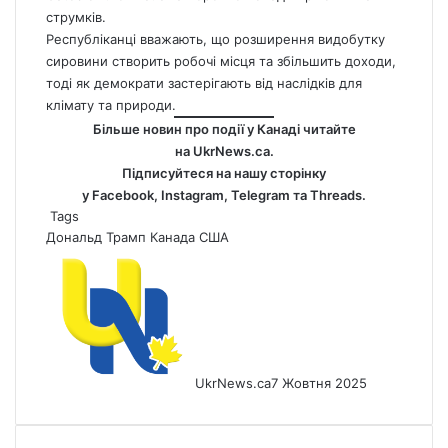
струмків.
Республіканці вважають, що розширення видобутку
сировини створить робочі місця та збільшить доходи,
тоді як демократи застерігають від наслідків для
клімату та природи.
Більше новин про події у Канаді читайте
на
UkrNews.ca
.
Підписуйтеся на нашу сторінку
у
Facebook
,
Instagram,
Telegram
та
Threads
.
Tags
Дональд Трамп
Канада
США
UkrNews.ca
7 Жовтня 2025