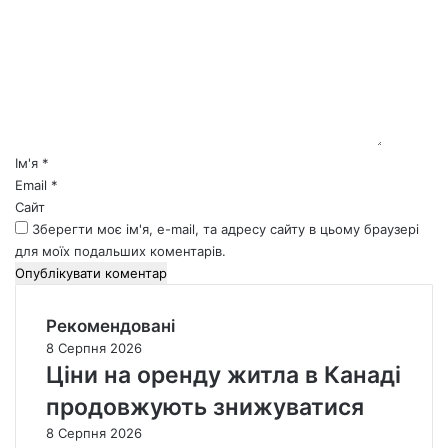
о
м
е
н
т
а
р
*
Ім'я
*
Email
*
Сайт
Зберегти моє ім'я, e-mail, та адресу сайту в цьому браузері
для моїх подальших коментарів.
Рекомендовані
8 Серпня 2026
Ціни на оренду житла в Канаді
продовжують знижуватися
8 Серпня 2026