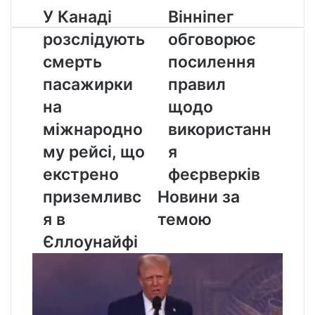
У
Вінніпег
У Канаді
Вінніпег
Канаді
обговорює
розслідують
обговорює
розслідують
посилення
смерть
правил
смерть
посилення
пасажирки
щодо
пасажирки
правил
на
використання
міжнародному
феєрверків
на
щодо
рейсі,
міжнародно
використанн
що
екстрено
му рейсі, що
я
приземлився
екстрено
феєрверків
в
Єллоунайфі
приземливс
Новини за
я в
темою
Єллоунайфі