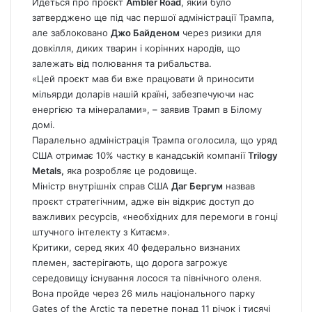
Йдеться про проєкт
Ambler Road
, який було
затверджено ще під час першої адміністрації Трампа,
але заблоковано
Джо Байденом
через ризики для
довкілля, диких тварин і корінних народів, що
залежать від полювання та рибальства.
«Цей проєкт мав би вже працювати й приносити
мільярди доларів нашій країні, забезпечуючи нас
енергією та мінералами», – заявив Трамп в Білому
домі.
Паралельно адміністрація Трампа оголосила, що уряд
США отримає 10% частку в канадській компанії
Trilogy
Metals,
яка розробляє це родовище.
Міністр внутрішніх справ США
Даг Бергум
назвав
проєкт стратегічним, адже він відкриє доступ до
важливих ресурсів, «необхідних для перемоги в гонці
штучного інтелекту з Китаєм».
Критики, серед яких 40 федерально визнаних
племен, застерігають, що дорога загрожує
середовищу існування лосося та північного оленя.
Вона пройде через 26 миль національного парку
Gates of the Arctic та перетне понад 11 річок і тисячі