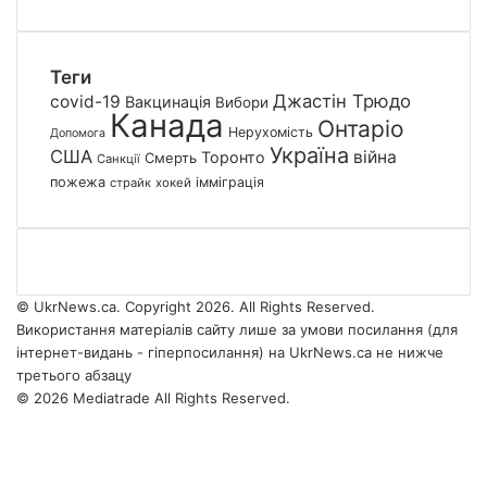
Теги
Джастін Трюдо
covid-19
Вакцинація
Вибори
Канада
Онтаріо
Нерухомість
Допомога
Україна
США
війна
Торонто
Смерть
Санкції
пожежа
імміграція
страйк
хокей
© UkrNews.ca. Copyright 2026. All Rights Reserved.
Використання матеріалів сайту лише за умови посилання (для
інтернет-видань - гіперпосилання) на UkrNews.ca не нижче
третього абзацу
© 2026 Mediatrade All Rights Reserved.
Facebook
YouTube
Instagram