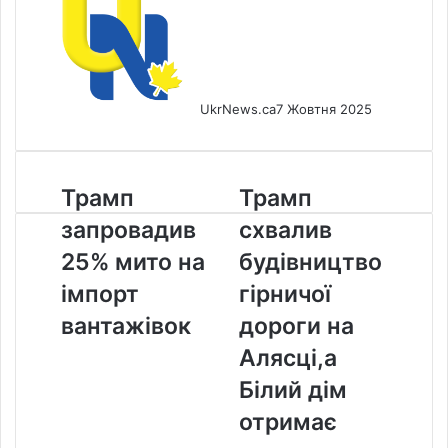
UkrNews.ca
7 Жовтня 2025
Трамп
Трамп
Трамп
Трамп
запровадив
схвалив
запровадив
схвалив
25%
будівництво
мито
гірничої
25% мито на
будівництво
на
дороги
імпорт
гірничої
імпорт
на
вантажівок
Алясці,а
вантажівок
дороги на
Білий
Алясці,а
дім
отримає
Білий дім
частку
отримає
в
канадській