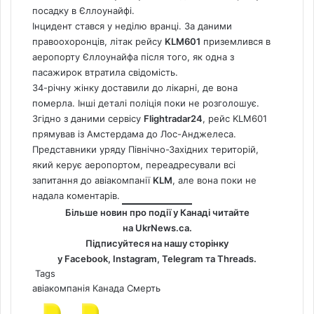
посадку в Єллоунайфі.
Інцидент стався у неділю вранці. За даними
правоохоронців, літак рейсу
KLM601
приземлився в
аеропорту Єллоунайфа після того, як одна з
пасажирок втратила свідомість.
34-річну жінку доставили до лікарні, де вона
померла. Інші деталі поліція поки не розголошує.
Згідно з даними сервісу
Flightradar24
, рейс KLM601
прямував із Амстердама до Лос-Анджелеса.
Представники уряду Північно-Західних територій,
який керує аеропортом, переадресували всі
запитання до авіакомпанії
KLM
, але вона поки не
надала коментарів.
Більше новин про події у Канаді читайте
на
UkrNews.ca
.
Підписуйтеся на нашу сторінку
у
Facebook
,
Instagram,
Telegram
та
Threads
.
Tags
авіакомпанія
Канада
Смерть