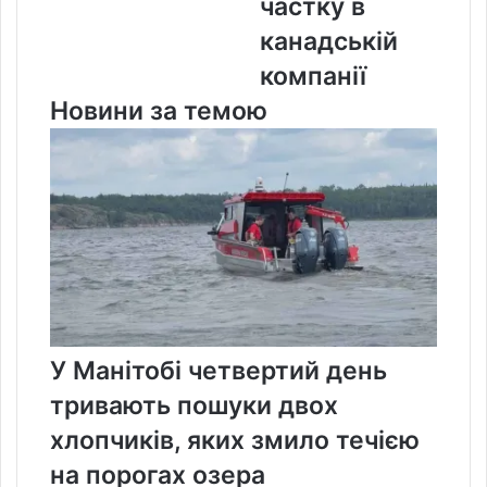
частку в
компанії
канадській
компанії
Новини за темою
У Манітобі четвертий день
тривають пошуки двох
хлопчиків, яких змило течією
на порогах озера