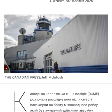
UkrNews.ca
7 Жовтня 2025
THE CANADIAN PRESS/Jeff McIntosh
К
анадська королівська кінна поліція (RCMP)
розпочала розслідування після смерті
пасажирки на борту міжнародного рейсу,
який був змушений здійснити аварійну