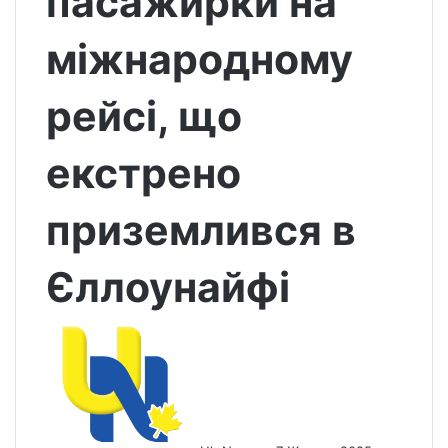
пасажирки на
міжнародному
рейсі, що
екстрено
приземлився в
Єллоунайфі