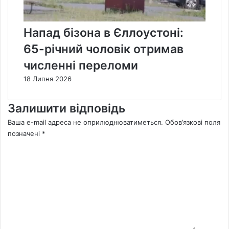
Напад бізона в Єллоустоні:
65-річний чоловік отримав
численні переломи
18 Липня 2026
Залишити відповідь
Ваша e-mail адреса не оприлюднюватиметься.
Обов’язкові поля
позначені
*
К
о
м
е
н
т
а
р