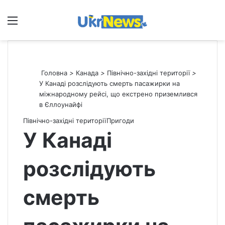
Меню
П
Головна
>
Канада
>
Північно-західні території
>
У Канаді розслідують смерть пасажирки на
міжнародному рейсі, що екстрено приземлився
в Єллоунайфі
Північно-західні території
Пригоди
У Канаді
розслідують
смерть