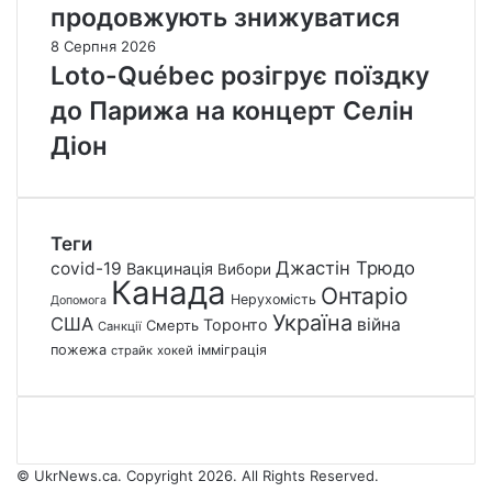
продовжують знижуватися
8 Серпня 2026
Loto-Québec розігрує поїздку
до Парижа на концерт Селін
Діон
Теги
Джастін Трюдо
covid-19
Вакцинація
Вибори
Канада
Онтаріо
Нерухомість
Допомога
Україна
США
війна
Торонто
Смерть
Санкції
пожежа
імміграція
страйк
хокей
© UkrNews.ca. Copyright 2026. All Rights Reserved.